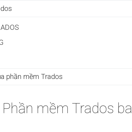
ados
TRADOS
G
g của phần mềm Trados
a Phần mềm Trados b