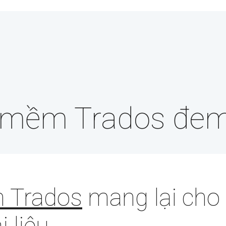
n mềm Trados đem 
 Trados
mang lại cho
i liệu