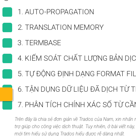
1. AUTO-PROPAGATION
2. TRANSLATION MEMORY
3. TERMBASE
4. KIỂM SOÁT CHẤT LƯỢNG BẢN DỊ
5. TỰ ĐỘNG ĐỊNH DẠNG FORMAT FIL
6. TẬN DỤNG DỮ LIỆU ĐÃ DỊCH TỪ
7. PHÂN TÍCH CHÍNH XÁC SỐ TỪ CẦ
Trên đây là chia sẻ đơn giản về Trados của Nam, xin nhấn
trợ giúp cho công việc dịch thuật. Tuy nhiên, ở bài viết 
mới tìm hiểu sử dụng Trados hiểu được rễ dàng nhất.