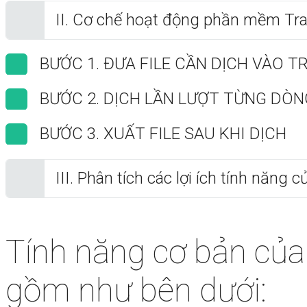
II. Cơ chế hoạt động phần mềm Tr
BƯỚC 1. ĐƯA FILE CẦN DỊCH VÀO 
BƯỚC 2. DỊCH LẦN LƯỢT TỪNG DÒN
BƯỚC 3. XUẤT FILE SAU KHI DỊCH
III. Phân tích các lợi ích tính năn
Tính năng cơ bản củ
gồm như bên dưới: