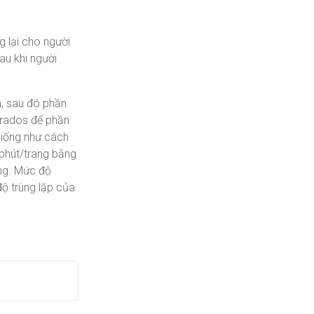
 lại cho người
au khi người
m, sau đó phần
Trados để phần
giống như cách
 phút/trang bằng
ang. Mức độ
độ trùng lặp của