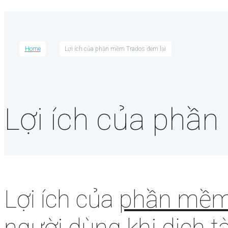
Home
Lợi ích của phần mềm Trados đem lại
Lợi ích của phầ
Lợi ích của
phần mềm
người dùng khi dịch tà