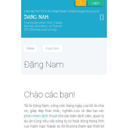
Login
Liên hệ
0987 634 454
hoặc Email
info@hoanggiatrang.com
Hướng dẫn phần mềm Trados,
Memoq, Wordfast | và Thiết kế
DTP (Desktop publishing).
Home
Đặng Nam
Đặng Nam
Chào các bạn!
Tôi là Đặng Nam, công việc hàng ngày của tôi là chia
sẻ, giáp đáp thắc mắc, nghiên cứu và đào tạo các
phần mềm dịch thuật
cho các biên dịch viên, quản lý
dự án cũng như các công ty có hoạt động trong lĩnh
vực ngôn ngữ. Ngoài ra, tôi thường tham gia thiết kế