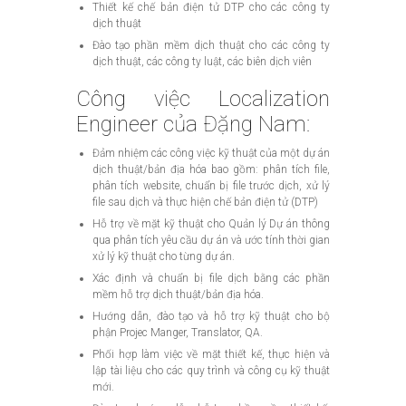
Thiết kế chế bản điện tử DTP cho các công ty
dịch thuật
Đào tạo phần mềm dịch thuật cho các công ty
dịch thuật, các công ty luật, các biên dịch viên
Công việc Localization
Engineer của Đặng Nam:
Đảm nhiệm các công việc kỹ thuật của một dự án
dịch thuật/bản địa hóa bao gồm: phân tích file,
phân tích website, chuẩn bị file trước dịch, xử lý
file sau dịch và thực hiện chế bản điện tử (DTP)
Hỗ trợ về mặt kỹ thuật cho Quản lý Dự án thông
qua phân tích yêu cầu dự án và ước tính thời gian
xử lý kỹ thuật cho từng dự án.
Xác định và chuẩn bị file dịch bằng các phần
mềm hỗ trợ dịch thuật/bản địa hóa.
Hướng dẫn, đào tạo và hỗ trợ kỹ thuật cho bộ
phận Projec Manger, Translator, QA.
Phối hợp làm việc về mặt thiết kế, thực hiện và
lập tài liệu cho các quy trình và công cụ kỹ thuật
mới.