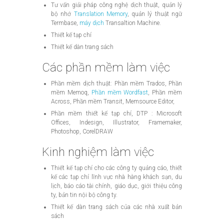
Tư vấn giải pháp công nghệ dịch thuật, quản lý
bộ nhớ
Translation Memory
, quản lý thuật ngữ
Termbase,
máy dịch
Transaltion Machine.
Thiết kế tạp chí
Thiết kế dàn trang sách
Các phần mềm làm việc
Phần mềm dịch thuật: Phần mềm Trados, Phần
mềm Memoq,
Phần mềm Wordfast
, Phần mềm
Across, Phần mềm Transit, Memsource Editor,
Phần mềm thiết kế tạp chí, DTP : Microsoft
Offices, Indesign, Illustrator, Framemaker,
Photoshop, CorelDRAW
Kinh nghiệm làm việc
Thiết kế tạp chí cho các công ty quảng cáo, thiết
kế các tạp chí lĩnh vực nhà hàng khách sạn, du
lịch, báo cáo tài chính, giáo dục, giới thiệu công
ty, bản tin nội bộ công ty.
Thiết kế dàn trang sách của các nhà xuất bản
sách