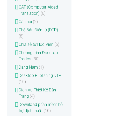
CAT (Computer-Aided
Translation)
(6)
Câu hỏi
(2)
Chế Bản Điện tử (DTP)
(8)
Chia sẻ từ Học Viên
(6)
Chương trình Đào Tạo
Trados
(30)
Dang Nam
(1)
Desktop Publishing DTP
(10)
Dịch Vụ Thiết Kế Dàn
Trang
(4)
Download phần mềm hỗ
trợ dịch thuật
(10)