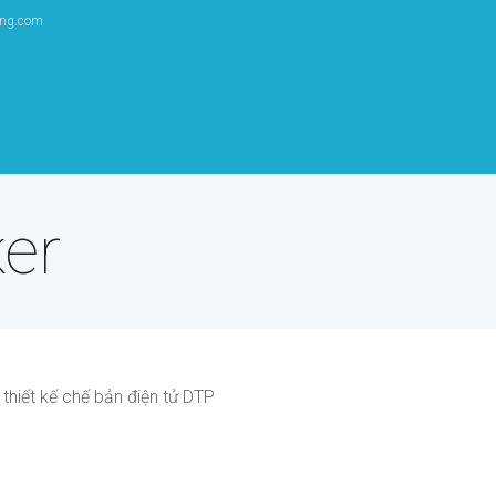
ang.com
er
hiết kế chế bản điện tử DTP