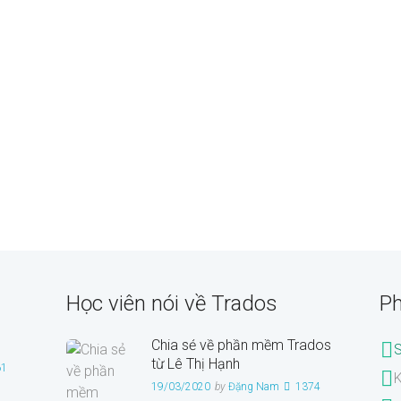
Học viên nói về Trados
Ph
Chia sẻ về phần mềm Trados
từ Lê Thị Hạnh
61
K
19/03/2020
by
Đặng Nam
1374