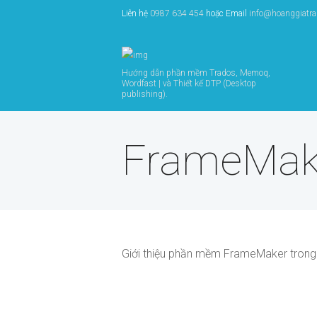
Liên hệ
0987 634 454
hoặc Email
info@hoanggiatr
Hướng dẫn phần mềm Trados, Memoq,
Wordfast | và Thiết kế DTP (Desktop
publishing).
FrameMak
Giới thiệu phần mềm FrameMaker trong t
Giới thiệu phần