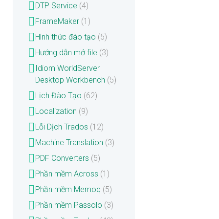
DTP Service
(4)
FrameMaker
(1)
Hình thức đào tạo
(5)
Hướng dẫn mở file
(3)
Idiom WorldServer
Desktop Workbench
(5)
Lịch Đào Tạo
(62)
Localization
(9)
Lỗi Dịch Trados
(12)
Machine Translation
(3)
PDF Converters
(5)
Phần mềm Across
(1)
Phần mềm Memoq
(5)
Phần mềm Passolo
(3)