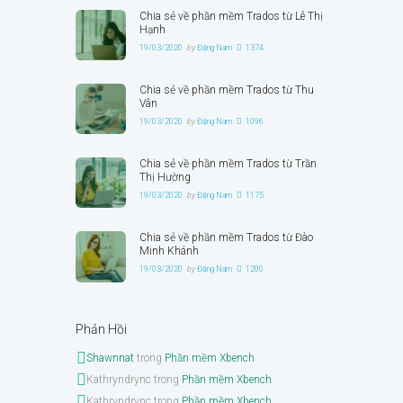
Chia sẻ về phần mềm Trados từ Lê Thị
Hạnh
19/03/2020
by
Đặng Nam
1374
Chia sẻ về phần mềm Trados từ Thu
Vân
19/03/2020
by
Đặng Nam
1096
Chia sẻ về phần mềm Trados từ Trần
Thị Hường
19/03/2020
by
Đặng Nam
1175
Chia sẻ về phần mềm Trados từ Đào
Minh Khánh
19/03/2020
by
Đặng Nam
1200
Phản Hồi
Shawnnat
trong
Phần mềm Xbench
Kathryndrync
trong
Phần mềm Xbench
Kathryndrync
trong
Phần mềm Xbench