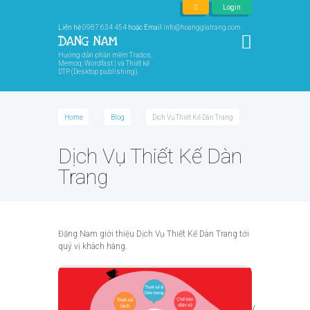
Login
Liên hệ
0987 634 454
hoặc Email
info@hoanggiatrang.com
Hướng dẫn phần mềm Trados,
Memoq, Wordfast | và Thiết kế
DTP (Desktop publishing).
Home
Blog
Dịch Vụ Thiết Kế Dàn Trang
Dịch Vụ Thiết Kế Dàn
Trang
Đặng Nam giới thiệu Dịch Vụ Thiết Kế Dàn Trang tới
quý vị khách hàng.
Notice
: Trying to access array offset on value of type
bool in
/home/u425698080/domains/hoanggiatrang.com/