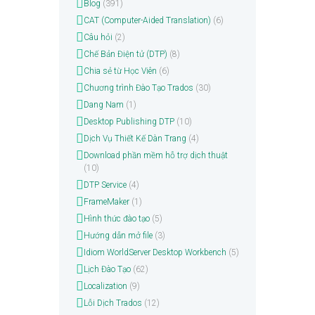
Blog
(391)
CAT (Computer-Aided Translation)
(6)
Câu hỏi
(2)
Chế Bản Điện tử (DTP)
(8)
Chia sẻ từ Học Viên
(6)
Chương trình Đào Tạo Trados
(30)
Dang Nam
(1)
Desktop Publishing DTP
(10)
Dịch Vụ Thiết Kế Dàn Trang
(4)
Download phần mềm hỗ trợ dịch thuật
(10)
DTP Service
(4)
FrameMaker
(1)
Hình thức đào tạo
(5)
Hướng dẫn mở file
(3)
Idiom WorldServer Desktop Workbench
(5)
Lịch Đào Tạo
(62)
Localization
(9)
Lỗi Dịch Trados
(12)