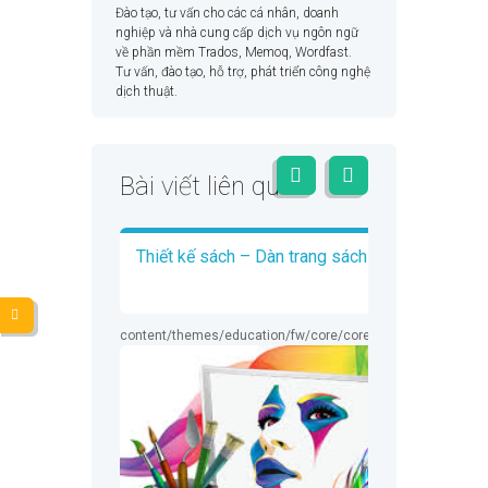
Đào tạo, tư vấn cho các cá nhân, doanh
nghiệp và nhà cung cấp dịch vụ ngôn ngữ
về phần mềm Trados, Memoq, Wordfast.
Tư vấn, đào tạo, hỗ trợ, phát triển công nghệ
dịch thuật.
Bài viết liên quan
Thiết kế sách – Dàn trang sách
content/themes/education/fw/core/core.media.php
on line
3