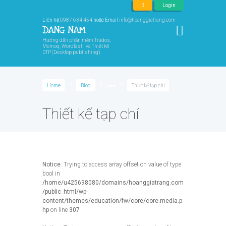
Login
Liên hệ
0987 634 454
hoặc Email
info@hoanggiatrang.com
Hướng dẫn phần mềm Trados,
Memoq, Wordfast | và Thiết kế
DTP (Desktop publishing).
Home
Blog
●●●
Thiết kế tạp chí
Thiết kế tạp chí
Notice
: Trying to access array offset on value of type
bool in
/home/u425698080/domains/hoanggiatrang.com
/public_html/wp-
content/themes/education/fw/core/core.media.p
hp
on line
307