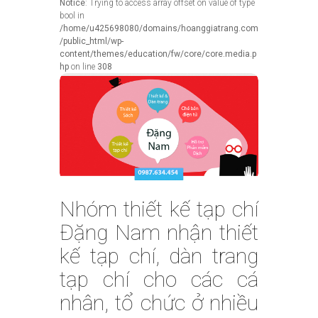
Notice
: Trying to access array offset on value of type
bool in
/home/u425698080/domains/hoanggiatrang.com
/public_html/wp-
content/themes/education/fw/core/core.media.p
hp
on line
308
Nhóm thiết kế tạp chí
Đặng Nam nhận thiết
kế tạp chí, dàn trang
tạp chí cho các cá
nhân, tổ chức ở nhiều