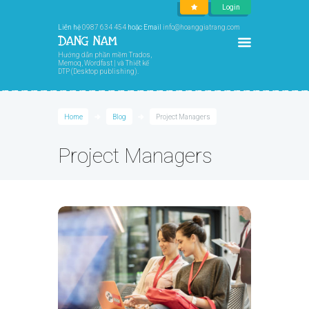
Login
Liên hệ
0987 634 454
hoặc Email
info@hoanggiatrang.com
Hướng dẫn phần mềm Trados,
Memoq, Wordfast | và Thiết kế
DTP (Desktop publishing).
Home
Blog
Project Managers
Project Managers