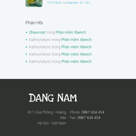
19/03/2020
by
Đặng Nam
1202
Phản Hồi
Shawnnat
trong
Phần mềm Xbench
Kathryndrync
trong
Phần mềm Xbench
Kathryndrync
trong
Phần mềm Xbench
Kathryndrync
trong
Phần mềm Xbench
Kathryndrync
trong
Phần mềm Xbench
811 Giải Phóng - Hoàng
Phone:
0987 634 454
Mai
Fax:
0987 634 454
Hà Nội - Việt Nam