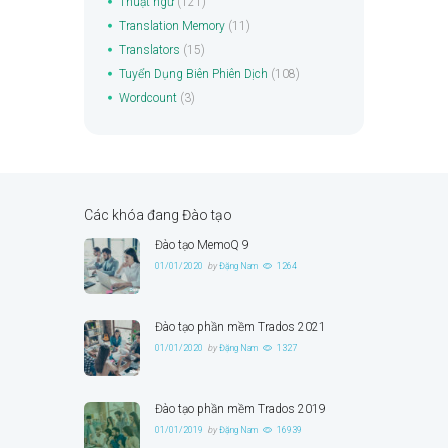
Thuật ngữ
(121)
Translation Memory
(11)
Translators
(15)
Tuyển Dụng Biên Phiên Dịch
(108)
Wordcount
(3)
Các khóa đang Đào tạo
Đào tạo MemoQ 9
01/01/2020
by
Đặng Nam
1264
Đào tạo phần mềm Trados 2021
01/01/2020
by
Đặng Nam
1327
Đào tạo phần mềm Trados 2019
01/01/2019
by
Đặng Nam
16939