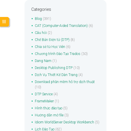
Categories
Blog
(391)
CAT (Computer-Aided Translation)
(6)
Câu hỏi
(2)
Chế Bản Điện tử (DTP)
(8)
Chia sẻ từ Học Viên
(6)
Chương trình Đào Tạo Trados
(30)
Dang Nam
(1)
Desktop Publishing DTP
(10)
Dịch Vụ Thiết Kế Dàn Trang
(4)
Download phần mềm hỗ trợ dịch thuật
(10)
DTP Service
(4)
FrameMaker
(1)
Hình thức đào tạo
(5)
Hướng dẫn mở file
(3)
Idiom WorldServer Desktop Workbench
(5)
Lịch Đào Tạo
(62)