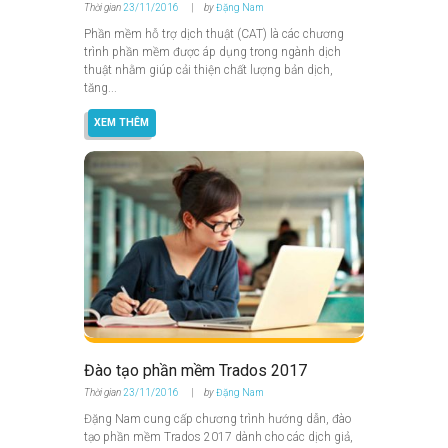
Thời gian
23/11/2016
by
Đặng Nam
Phần mềm hỗ trợ dịch thuật (CAT) là các chương
trình phần mềm được áp dụng trong ngành dịch
thuật nhằm giúp cải thiện chất lượng bản dịch,
tăng...
XEM THÊM
Đào tạo phần mềm Trados 2017
Thời gian
23/11/2016
by
Đặng Nam
Đặng Nam cung cấp chương trình hướng dẫn, đào
tạo phần mềm Trados 2017 dành cho các dịch giả,