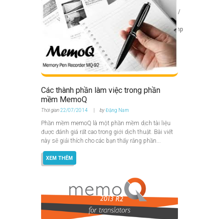
bool in
/home/u425698080/domains/hoanggiatrang.com/
public_html/wp-
content/themes/education/fw/core/core.media.php
on line
308
Các thành phần làm việc trong phần
mềm MemoQ
Thời gian
22/07/2014
by
Đặng Nam
Phần mềm memoQ là một phần mềm dịch tài liệu
được đánh giá rất cao trong giới dịch thuật. Bài viết
này sẽ giải thích cho các bạn thấy rằng phần...
XEM THÊM