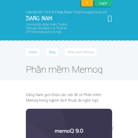
Login
Liên hệ
0987 634 454
hoặc Email
info@hoanggiatrang.com
Hướng dẫn phần mềm Trados,
Memoq, Wordfast | và Thiết kế
DTP (Desktop publishing).
Home
Blog
Phần mềm Memoq
Phần mềm Memoq
Đặng Nam giới thiệu các vấn đề về Phần mềm
Memoq trong ngành dịch thuật đa ngôn ngữ
Notice
: Trying to access array offset on value of type
bool in
/home/u425698080/domains/hoanggiatrang.com/
public_html/wp-