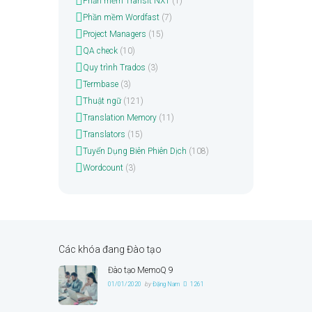
Phần mềm Transit NXT
(1)
Phần mềm Wordfast
(7)
Project Managers
(15)
QA check
(10)
Quy trình Trados
(3)
Termbase
(3)
Thuật ngữ
(121)
Translation Memory
(11)
Translators
(15)
Tuyển Dụng Biên Phiên Dịch
(108)
Wordcount
(3)
Các khóa đang Đào tạo
Đào tạo MemoQ 9
01/01/2020
by
Đặng Nam
1261