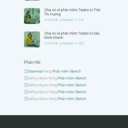
Chia sẻ về phần mềm Trados từ Trần
Thị Hường
19/03/2020
by
Đặng Nam
1176
Chia sẻ về phần mềm Trados từ Đào
Minh Khánh
19/03/2020
by
Đặng Nam
1202
Phản Hồi
Shawnnat
trong
Phần mềm Xbench
Kathryndrync
trong
Phần mềm Xbench
Kathryndrync
trong
Phần mềm Xbench
Kathryndrync
trong
Phần mềm Xbench
Kathryndrync
trong
Phần mềm Xbench