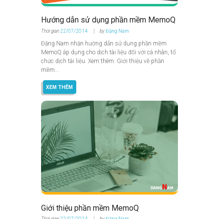
Hướng dẫn sử dụng phần mềm MemoQ
Thời gian
22/07/2014
by
Đặng Nam
Đặng Nam nhận hướng dẫn sử dụng phần mềm
MemoQ áp dụng cho dịch tài liệu đối với cá nhân, tổ
chức dịch tài liệu. Xem thêm: Giới thiệu về phần
mềm...
XEM THÊM
Giới thiệu phần mềm MemoQ
Thời gian
22/07/2014
by
Đặng Nam