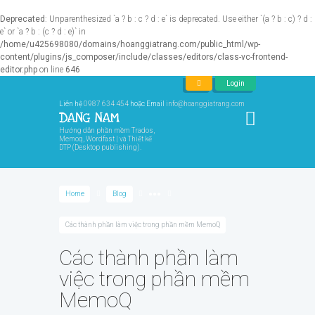
Deprecated
: Unparenthesized `a ? b : c ? d : e` is deprecated. Use either `(a ? b : c) ? d :
e` or `a ? b : (c ? d : e)` in
/home/u425698080/domains/hoanggiatrang.com/public_html/wp-
content/plugins/js_composer/include/classes/editors/class-vc-frontend-
editor.php
on line
646
Login
Liên hệ
0987 634 454
hoặc Email
info@hoanggiatrang.com
Hướng dẫn phần mềm Trados,
Memoq, Wordfast | và Thiết kế
DTP (Desktop publishing).
Home
Blog
●●●
Các thành phần làm việc trong phần mềm MemoQ
Các thành phần làm
việc trong phần mềm
MemoQ