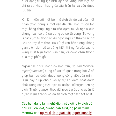
dưới dạng trùng lặp biên dịch và vùng làm việc sẽ
chỉ ra sự khác nhau giữa câu hiện tại và câu được
lưu trữ.
Khi làm việc với một bộ nhớ dịch thì độ dài của một
phân đoạn cũng là một vấn đề. Nếu bạn muốn tạo
một bảng thuật ngữ từ các cụm từ và nghĩa của
chúng, bạn có thể sử dụng cơ sở từ vựng. Từ vựng
là các cụm từ trong nhiều ngôn ngữ, có thể có các dữ
liệu bổ trợ kèm theo. Bộ xử lý văn bản trong không
gian biên dịch sẽ tự động hiển thị nghĩa của các từ
vựng xuất hiện trong văn bản, và được chèn thông
qua một phím gõ.
Ngoài các chức năng cơ bản trên,
số liệu thốngkê
report(statistics)
cũng có vài trò quan trọng bởi vì nó
giúp bạn dự đoán được lượng công việc của mình.
Điều này giúp cho quản lý dự án kiểm soát được
khối lượng công việc dịch từ đó lập kế hoạch tiến độ
dịch. Thường xuyên theo dõi report giúp cho quản lý
dự án kiểm soát được dự án dịch một cách tốt nhất.
Các bạn đang làm nghề dịch, các công ty dịch có
nhu cầu cài đặt, hướng dẫn sử dụng
phần mềm
MemoQ
cho
người dịch
,
người edit
,
người quản lý