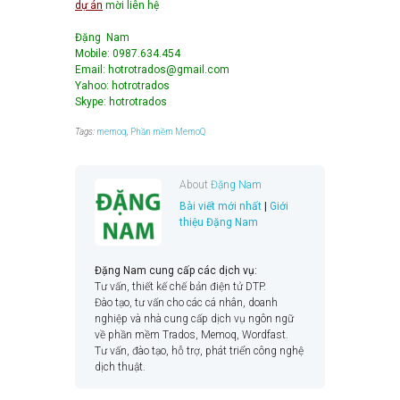
dự án
mời liên hệ
Đặng Nam
Mobile: 0987.634.454
Email: hotrotrados@gmail.com
Yahoo: hotrotrados
Skype: hotrotrados
Tags:
memoq
,
Phần mềm MemoQ
About
Đặng Nam
Bài viết mới nhất
|
Giới
thiệu Đặng Nam
Đặng Nam cung cấp các dịch vụ:
Tư vấn, thiết kế chế bản điện tử DTP.
Đào tạo, tư vấn cho các cá nhân, doanh
nghiệp và nhà cung cấp dịch vụ ngôn ngữ
về phần mềm Trados, Memoq, Wordfast.
Tư vấn, đào tạo, hỗ trợ, phát triển công nghệ
dịch thuật.