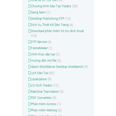
Chia sẻ từ Học Viên
(6)
Chương trình Đào Tạo Trados
(30)
Dang Nam
(1)
Desktop Publishing DTP
(10)
Dịch Vụ Thiết Kế Dàn Trang
(4)
Download phần mềm hỗ trợ dịch thuật
(10)
DTP Service
(4)
FrameMaker
(1)
Hình thức đào tạo
(5)
Hướng dẫn mở file
(3)
Idiom WorldServer Desktop Workbench
(5)
Lịch Đào Tạo
(62)
Localization
(9)
Lỗi Dịch Trados
(12)
Machine Translation
(3)
PDF Converters
(5)
Phần mềm Across
(1)
Phần mềm Memoq
(5)