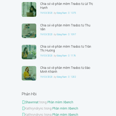
Chia sẻ về phần mềm Trados từ Lê Thị
Hạnh
19/03/2020
by
Đặng Nam
1375
Chia sẻ về phần mềm Trados từ Thu
Vân
19/03/2020
by
Đặng Nam
1097
Chia sẻ về phần mềm Trados từ Trần
Thị Hường
19/03/2020
by
Đặng Nam
1176
Chia sẻ về phần mềm Trados từ Đào
Minh Khánh
19/03/2020
by
Đặng Nam
1202
Phản Hồi
Shawnnat
trong
Phần mềm Xbench
Kathryndrync
trong
Phần mềm Xbench
Kathryndrync
trong
Phần mềm Xbench