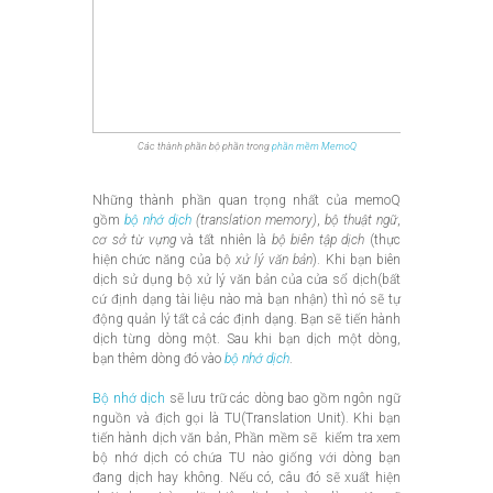
Các thành phần bộ phần trong
phần mềm MemoQ
Những thành phần quan trọng nhất của memoQ
gồm
bộ nhớ dịch
(translation memory)
,
bộ thuật ngữ
,
cơ sở từ vựng
và tất nhiên là
bộ biên tập dịch
(thực
hiện chức năng của bộ
xử lý văn bản
). Khi bạn biên
dịch sử dụng bộ xử lý văn bản của cửa sổ dịch(bất
cứ định dạng tài liệu nào mà bạn nhận) thì nó sẽ tự
động quản lý tất cả các định dạng. Bạn sẽ tiến hành
dịch từng dòng một. Sau khi bạn dịch một dòng,
bạn thêm dòng đó vào
bộ nhớ dịch
.
Bộ nhớ dịch
sẽ lưu trữ các dòng bao gồm ngôn ngữ
nguồn và địch gọi là TU(Translation Unit). Khi bạn
tiến hành dịch văn bản, Phần mềm sẽ kiểm tra xem
bộ nhớ dịch có chứa TU nào giống với dòng bạn
đang dịch hay không. Nếu có, câu đó sẽ xuất hiện