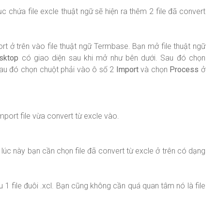
c chứa file excle thuật ngữ sẽ hiện ra thêm 2 file đã convert
ort ở trên vào file thuật ngữ Termbase. Bạn mở file thuật ngữ
sktop
có giao diện sau khi mở như bên dưới. Sau đó chọn
sau đó chọn chuột phải vào ô số 2
Import
và chọn
Process
ở
mport file vừa convert từ excle vào.
, lúc này bạn cần chọn file đã convert từ excle ở trên có dạng
u 1 file đuôi .xcl. Bạn cũng không cần quá quan tâm nó là file