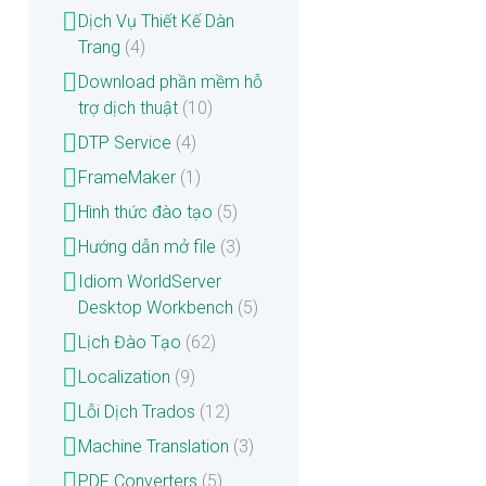
Dịch Vụ Thiết Kế Dàn
Trang
(4)
Download phần mềm hỗ
trợ dịch thuật
(10)
DTP Service
(4)
FrameMaker
(1)
Hình thức đào tạo
(5)
Hướng dẫn mở file
(3)
Idiom WorldServer
Desktop Workbench
(5)
Lịch Đào Tạo
(62)
Localization
(9)
Lỗi Dịch Trados
(12)
Machine Translation
(3)
PDF Converters
(5)