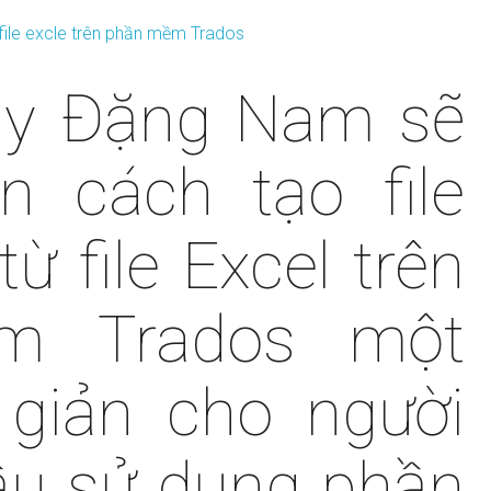
này Đặng Nam sẽ
 cách tạo file
ừ file Excel trên
m Trados một
giản cho người
ầu sử dụng phần