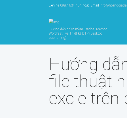
Liên hệ
0987 634 454
hoặc Email
info@hoanggiatr
Hướng dẫn phần mềm Trados, Memoq,
Wordfast | và Thiết kế DTP (Desktop
publishing).
Hướng dẫn
file thuật n
excle trê