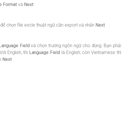
le Format
và
Next
để chọn file excle thuật ngữ cần export và nhấn
Next
Language Field
và chọn trường ngôn ngữ cho đúng. Bạn phải
ới English, thì
Language Field
là English, còn Vietnamese thì
ấn
Next