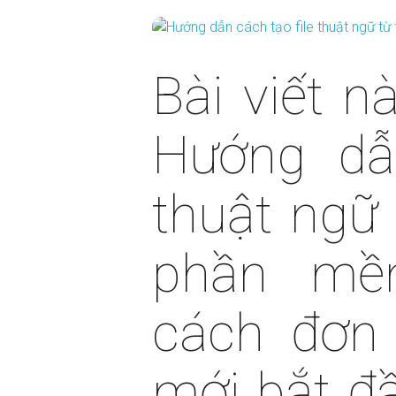
Bài viết 
Hướng dẫn
thuật ngữ t
phần mề
cách đơn 
mới bắt đ