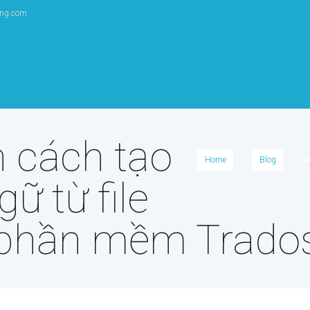
ang.com
 cách tạo
Home
Blog
●
gữ từ file
n phần mềm Trado