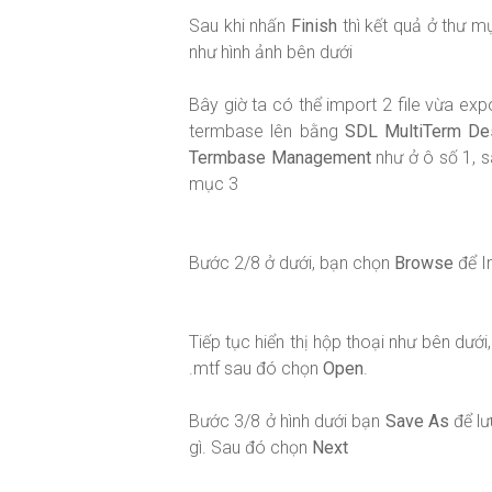
Sau khi nhấn
Finish
thì kết quả ở thư mụ
như hình ảnh bên dưới
Bây giờ ta có thể import 2 file vừa exp
termbase lên bằng
SDL MultiTerm De
Termbase Management
như ở ô số 1, 
mục 3
Bước 2/8 ở dưới, bạn chọn
Browse
để I
Tiếp tục hiển thị hộp thoại như bên dưới
.mtf sau đó chọn
Open
.
Bước 3/8 ở hình dưới bạn
Save As
để lư
gì. Sau đó chọn
Next