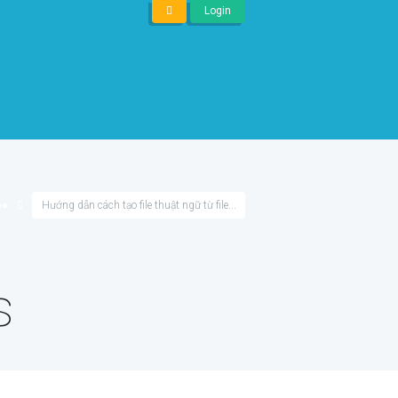
Login
●●
Hướng dẫn cách tạo file thuật ngữ từ file...
s