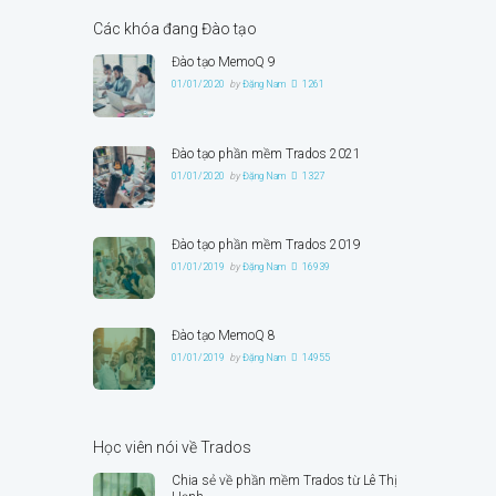
Các khóa đang Đào tạo
Đào tạo MemoQ 9
01/01/2020
by
Đặng Nam
1261
Đào tạo phần mềm Trados 2021
01/01/2020
by
Đặng Nam
1327
Đào tạo phần mềm Trados 2019
01/01/2019
by
Đặng Nam
16939
Đào tạo MemoQ 8
01/01/2019
by
Đặng Nam
14955
Học viên nói về Trados
Chia sẻ về phần mềm Trados từ Lê Thị