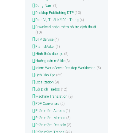
Dang Nam
(1)
Desktop Publishing DTP
(10)
Dịch Vụ Thiết Kế Dàn Trang
(4)
Download phần mềm hỗ trợ dịch thuật
(10)
DTP Service
(4)
FrameMaker
(1)
Hình thức đào tạo
(5)
Hướng dẫn mở file
(3)
Idiom WorldServer Desktop Workbench
(5)
Lịch Đào Tạo
(62)
Localization
(9)
Lỗi Dịch Trados
(12)
Machine Translation
(3)
PDF Converters
(5)
Phần mềm Across
(1)
Phần mềm Memoq
(5)
Phần mềm Passolo
(3)
Phần mềm Trados
(42)