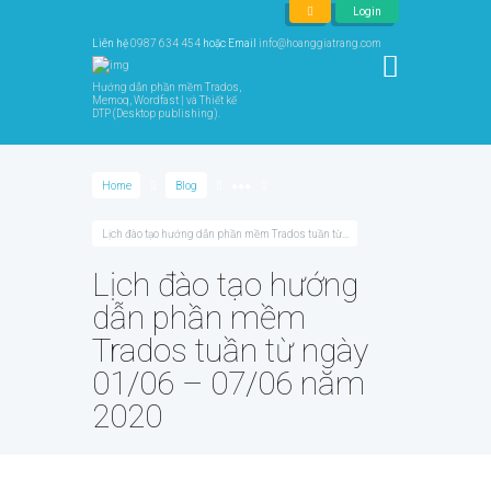
Login
Liên hệ
0987 634 454
hoặc Email
info@hoanggiatrang.com
Hướng dẫn phần mềm Trados,
Memoq, Wordfast | và Thiết kế
DTP (Desktop publishing).
Home
Blog
●●●
Lịch đào tạo hướng dẫn phần mềm Trados tuần từ...
Lịch đào tạo hướng
dẫn phần mềm
Trados tuần từ ngày
01/06 – 07/06 năm
2020