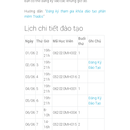
bạn có thể đăng ký vào các khung giờ đó.
Hướng dẫn:
“
Đăng ký tham gia khóa đào tạo phần
mềm Trados
“
Lịch chi tiết đào tạo
Buổi
Ngày
Thứ
Giờ
Mã Học Viên
Ghi Chú
thứ
19h-
01/06
2
062020MH002
1
21h
19h-
Đăng Ký
02/06
3
21h
Đào Tạo
19h-
03/06
4
052020MH016
2
21h
19h-
04/06
5
062020MH001
1
21h
19h-
Đăng Ký
05/06
6
21h
Đào Tạo
8-
06/06
7
062020MH004
1
10h
14-
06/06
7
052020MH015
2
16h