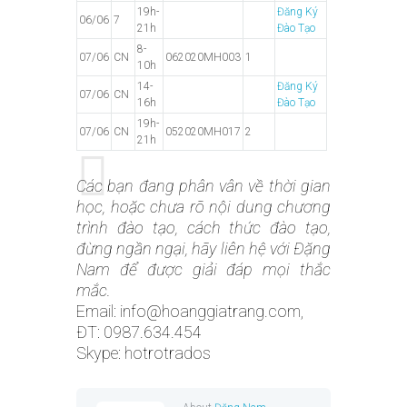
19h-
Đăng Ký
06/06
7
21h
Đào Tạo
8-
07/06
CN
062020MH003
1
10h
14-
Đăng Ký
07/06
CN
16h
Đào Tạo
19h-
07/06
CN
052020MH017
2
21h
Các bạn đang phân vân về thời gian
học, hoặc chưa rõ nội dung chương
trình đào tạo, cách thức đào tạo,
đừng ngần ngại, hãy liên hệ với Đặng
Nam để được giải đáp mọi thắc
mắc.
Email: info@hoanggiatrang.com,
ĐT: 0987.634.454
Skype: hotrotrados