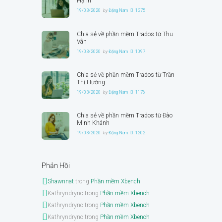
Hạnh
19/03/2020
by
Đặng Nam
1375
Chia sẻ về phần mềm Trados từ Thu
Vân
19/03/2020
by
Đặng Nam
1097
Chia sẻ về phần mềm Trados từ Trần
Thị Hường
19/03/2020
by
Đặng Nam
1176
Chia sẻ về phần mềm Trados từ Đào
Minh Khánh
19/03/2020
by
Đặng Nam
1202
Phản Hồi
Shawnnat
trong
Phần mềm Xbench
Kathryndrync
trong
Phần mềm Xbench
Kathryndrync
trong
Phần mềm Xbench
Kathryndrync
trong
Phần mềm Xbench