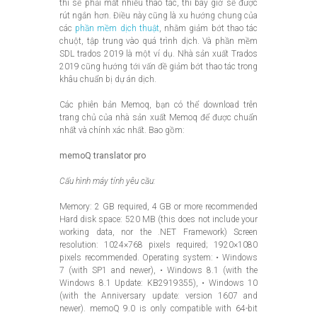
thì sẽ phải mất nhiều thao tác, thì bây giờ sẽ được
rút ngắn hơn. Điều này cũng là xu hướng chung của
các
phần mềm dịch thuật
, nhằm giảm bớt thao tác
chuột, tập trung vào quá trình dịch. Và phần mềm
SDL trados 2019 là một ví dụ. Nhà sản xuất Trados
2019 cũng hướng tới vấn đề giảm bớt thao tác trong
khâu chuẩn bị dự án dịch.
Các phiên bản Memoq, bạn có thể download trên
trang chủ của nhà sản xuất Memoq để được chuẩn
nhất và chính xác nhất. Bao gồm:
memoQ translator pro
Cấu hình máy tính yêu cầu:
Memory: 2 GB required, 4 GB or more recommended
Hard disk space: 520 MB (this does not include your
working data, nor the .NET Framework) Screen
resolution: 1024×768 pixels required; 1920×1080
pixels recommended. Operating system: • Windows
7 (with SP1 and newer), • Windows 8.1 (with the
Windows 8.1 Update: KB2919355), • Windows 10
(with the Anniversary update: version 1607 and
newer). memoQ 9.0 is only compatible with 64-bit