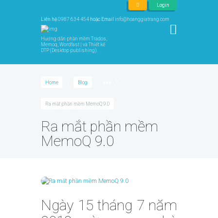
Login
Liên hệ
0987 634 454
hoặc Email
info@hoanggiatrang.com
Hướng dẫn phần mềm Trados,
Memoq, Wordfast | và Thiết kế
DTP (Desktop publishing).
Home
Blog
●●●
Ra mắt phần mềm MemoQ 9.0
Ra mắt phần mềm
MemoQ 9.0
Ngày 15 tháng 7 năm