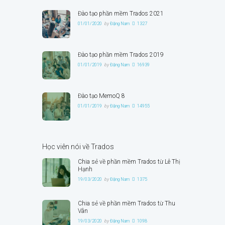
Đào tạo phần mềm Trados 2021
01/01/2020
by
Đặng Nam
1327
Đào tạo phần mềm Trados 2019
01/01/2019
by
Đặng Nam
16939
Đào tạo MemoQ 8
01/01/2019
by
Đặng Nam
14955
Học viên nói về Trados
Chia sẻ về phần mềm Trados từ Lê Thị
Hạnh
19/03/2020
by
Đặng Nam
1375
Chia sẻ về phần mềm Trados từ Thu
Vân
19/03/2020
by
Đặng Nam
1098