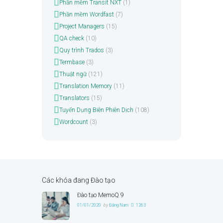
Phần mềm Transit NXT
(1)
Phần mềm Wordfast
(7)
Project Managers
(15)
QA check
(10)
Quy trình Trados
(3)
Termbase
(3)
Thuật ngữ
(121)
Translation Memory
(11)
Translators
(15)
Tuyển Dụng Biên Phiên Dịch
(108)
Wordcount
(3)
Các khóa đang Đào tạo
Đào tạo MemoQ 9
01/01/2020
by
Đặng Nam
1263