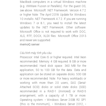
MacBook computers in a virtual Windows machine
(e.g. VMWare Fusion or Parallels). For the guest OS,
see above. Microsoft .NET Framework: Version 4.7.2
or higher Note: The April 2018 Update for Windows
10 installs .NET Framework 4.7.2. If you are running
Windows 7 or 8.1, you need to install the latest
updates to the .NET Framework. Other software:
Microsoft Office is not required to work with DOC,
XLS, RTF, DOCX, XLSX files. Microsoft Office 2013
and newer are supported.
memoQ server
Cấu hình máy tính yêu cầu:
Processor: Intel Core i5 or higher required. Intel Xeon
recommended. Memory: 4 GB required. 8 GB or more
recommended. Hard disk space: 360 MB for the
application, 50 to 100 GB for the data. Data and
application can be stored on separate disks. 500 GB
or more recommended. Note: For heavy workloads or
working with more than 20 users, SAS (Serial-
Attached SCSI) disks or solid state disks (SSD)
recommended in a RAID-1 (mirrored) or RAID-5
arrangement, with a capacity of 1 TB or more.
Operating system: • Windows Server 2008 R2 SP1
(this is the minimum), • Windows Server 2012, •