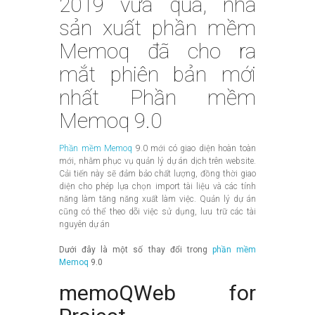
2019 vừa qua, nhà
sản xuất phần mềm
Memoq đã cho ra
mắt phiên bản mới
nhất Phần mềm
Memoq 9.0
Phần mềm Memoq
9.0 mới có giao diện hoàn toàn
mới, nhằm phục vụ quản lý dự án dịch trên website.
Cải tiến này sẽ đảm bảo chất lượng, đồng thời giao
diện cho phép lựa chọn import tài liệu và các tính
năng làm tăng năng xuất làm việc. Quản lý dự án
cũng có thể theo dõi việc sử dụng, lưu trữ các tài
nguyên dự án
Dưới đây là một số thay đổi trong
phần mềm
Memoq
9.0
​memoQWeb for