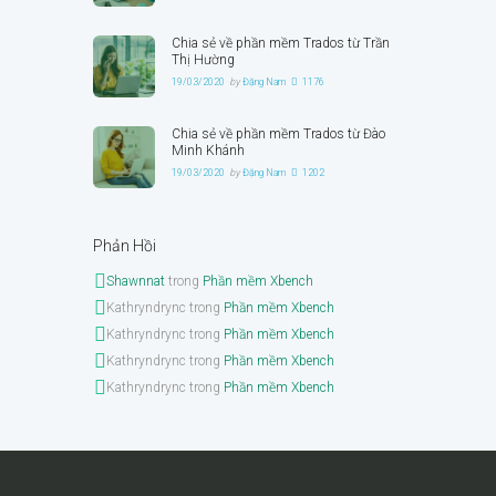
Chia sẻ về phần mềm Trados từ Trần
Thị Hường
19/03/2020
by
Đặng Nam
1176
Chia sẻ về phần mềm Trados từ Đào
Minh Khánh
19/03/2020
by
Đặng Nam
1202
Phản Hồi
Shawnnat
trong
Phần mềm Xbench
Kathryndrync
trong
Phần mềm Xbench
Kathryndrync
trong
Phần mềm Xbench
Kathryndrync
trong
Phần mềm Xbench
Kathryndrync
trong
Phần mềm Xbench