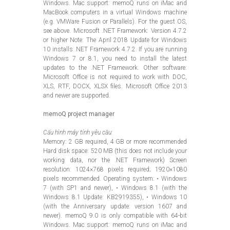
Windows. Mac support: memoQ runs on iMac and
MacBook computers in a virtual Windows machine
(e.g. VMWare Fusion or Parallels). For the guest OS,
see above. Microsoft .NET Framework: Version 4.7.2
or higher Note: The April 2018 Update for Windows
10 installs .NET Framework 4.7.2. If you are running
Windows 7 or 8.1, you need to install the latest
updates to the .NET Framework. Other software:
Microsoft Office is not required to work with DOC,
XLS, RTF, DOCX, XLSX files. Microsoft Office 2013
and newer are supported.
memoQ project manager
Cấu hình máy tính yêu cầu:
Memory: 2 GB required, 4 GB or more recommended
Hard disk space: 520 MB (this does not include your
working data, nor the .NET Framework) Screen
resolution: 1024×768 pixels required; 1920×1080
pixels recommended. Operating system: • Windows
7 (with SP1 and newer), • Windows 8.1 (with the
Windows 8.1 Update: KB2919355), • Windows 10
(with the Anniversary update: version 1607 and
newer). memoQ 9.0 is only compatible with 64-bit
Windows. Mac support: memoQ runs on iMac and