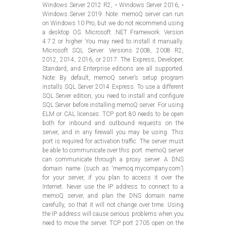
Windows Server 2012 R2, • Windows Server 2016, •
Windows Server 2019. Note: memoQ server can run
on Windows 10 Pro, but we do not recommend using
a desktop OS. Microsoft .NET Framework: Version
4.7.2 or higher. You may need to install it manually.
Microsoft SQL Server: Versions 2008, 2008 R2,
2012, 2014, 2016, or 2017. The Express, Developer,
Standard, and Enterprise editions are all supported.
Note: By default, memoQ server’s setup program
installs SQL Server 2014 Express. To use a different
SQL Server edition, you need to install and configure
SQL Server before installing memoQ server. For using
ELM or CAL licenses: TCP port 80 needs to be open
both for inbound and outbound requests on the
server, and in any firewall you may be using. This
port is required for activation traffic. The server must
be able to communicate over this port. memoQ server
can communicate through a proxy server. A DNS
domain name (such as ‘memoq.mycompany.com’)
for your server, if you plan to access it over the
Internet. Never use the IP address to connect to a
memoQ server, and plan the DNS domain name
carefully, so that it will not change over time. Using
the IP address will cause serious problems when you
need to move the server. TCP port 2705 open on the