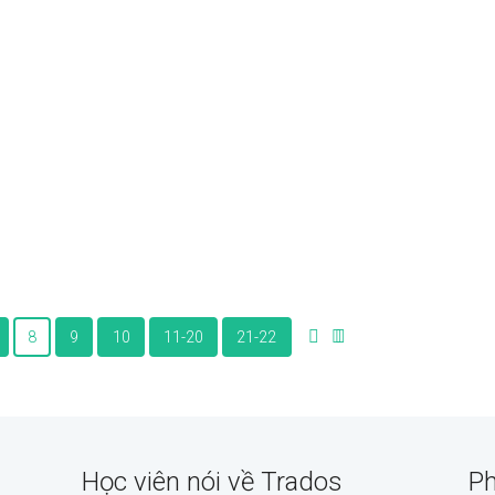
8
9
10
11-20
21-22
Học viên nói về Trados
Ph