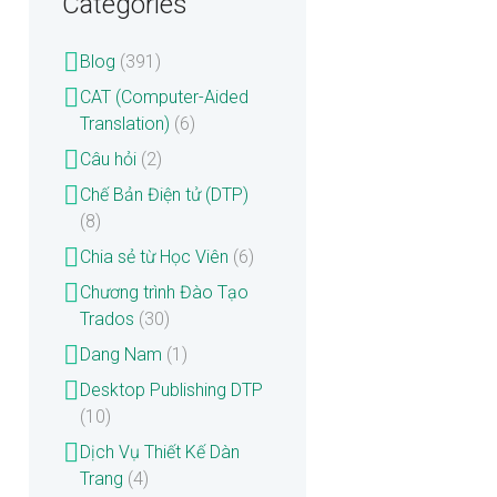
Categories
Blog
(391)
CAT (Computer-Aided
Translation)
(6)
Câu hỏi
(2)
Chế Bản Điện tử (DTP)
(8)
Chia sẻ từ Học Viên
(6)
Chương trình Đào Tạo
Trados
(30)
Dang Nam
(1)
Desktop Publishing DTP
(10)
Dịch Vụ Thiết Kế Dàn
Trang
(4)