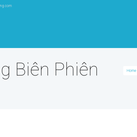
ang.com
ng Biên Phiên
Home