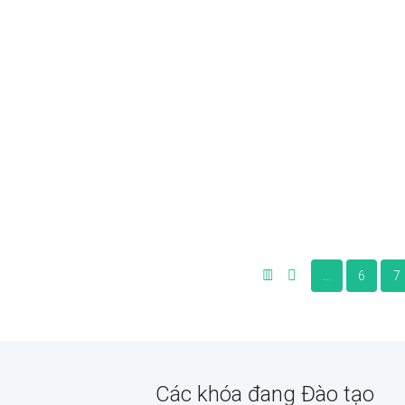
Đặng Nam
Tập đoàn AMACCAO tuyển
biên phiên dịch tiếng Hàn
Giới thiệu công ty: Tập đoàn
Amaccao gồm 12 đơn vị
thành viên, chuyên sản xuất
vật liệu xây dựng...
XEM THÊM
…
6
7
Các khóa đang Đào tạo