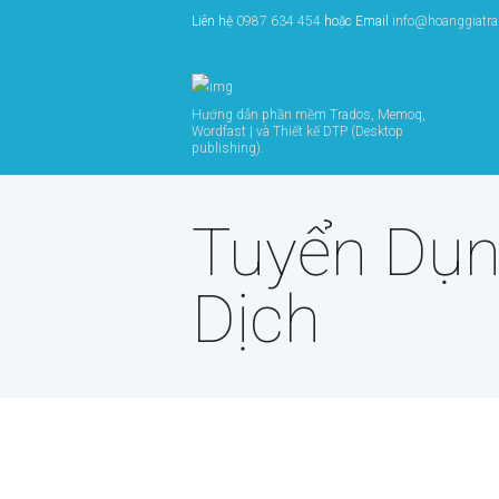
Liên hệ
0987 634 454
hoặc Email
info@hoanggiatr
Hướng dẫn phần mềm Trados, Memoq,
Wordfast | và Thiết kế DTP (Desktop
publishing).
Tuyển Dụ
Dịch