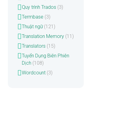
Quy trình Trados
(3)
Termbase
(3)
Thuật ngữ
(121)
Translation Memory
(11)
Translators
(15)
Tuyển Dụng Biên Phiên
Dịch
(108)
Wordcount
(3)