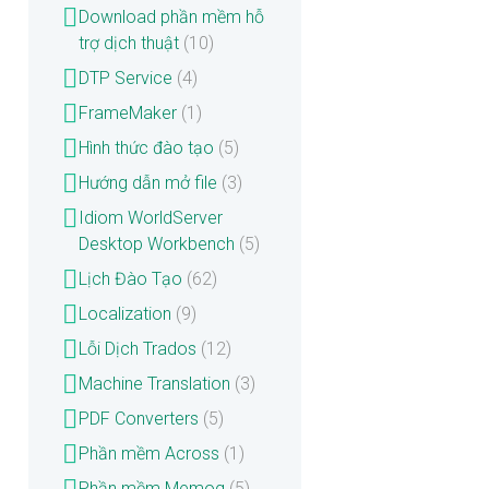
Download phần mềm hỗ
trợ dịch thuật
(10)
DTP Service
(4)
FrameMaker
(1)
Hình thức đào tạo
(5)
Hướng dẫn mở file
(3)
Idiom WorldServer
Desktop Workbench
(5)
Lịch Đào Tạo
(62)
Localization
(9)
Lỗi Dịch Trados
(12)
Machine Translation
(3)
PDF Converters
(5)
Phần mềm Across
(1)
Phần mềm Memoq
(5)