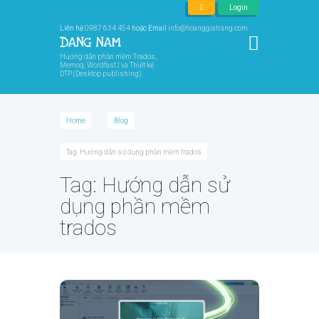
Login
Liên hệ
0987 634 454
hoặc Email
info@hoanggiatrang.com
Hướng dẫn phần mềm Trados,
Memoq, Wordfast | và Thiết kế
DTP (Desktop publishing).
Home
Blog
Tag: Hướng dẫn sử dụng phần mềm trados
Tag: Hướng dẫn sử
dụng phần mềm
trados