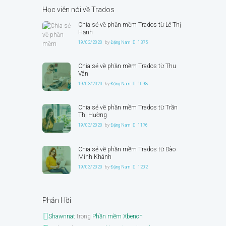
Học viên nói về Trados
Chia sẻ về phần mềm Trados từ Lê Thị
Hạnh
19/03/2020
by
Đặng Nam
1375
Chia sẻ về phần mềm Trados từ Thu
Vân
19/03/2020
by
Đặng Nam
1098
Chia sẻ về phần mềm Trados từ Trần
Thị Hường
19/03/2020
by
Đặng Nam
1176
Chia sẻ về phần mềm Trados từ Đào
Minh Khánh
19/03/2020
by
Đặng Nam
1202
Phản Hồi
Shawnnat
trong
Phần mềm Xbench