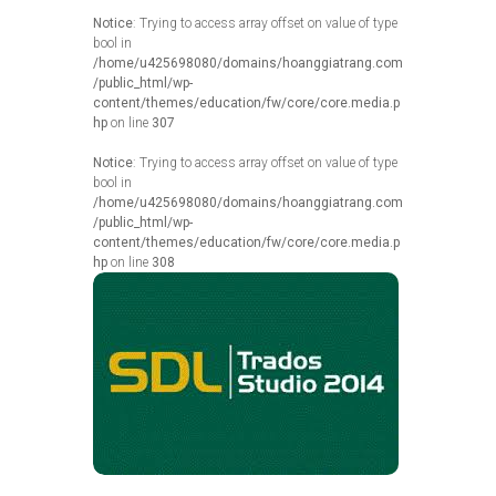
Notice
: Trying to access array offset on value of type
bool in
/home/u425698080/domains/hoanggiatrang.com
/public_html/wp-
content/themes/education/fw/core/core.media.p
hp
on line
307
Notice
: Trying to access array offset on value of type
bool in
/home/u425698080/domains/hoanggiatrang.com
/public_html/wp-
content/themes/education/fw/core/core.media.p
hp
on line
308