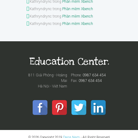
Kathryndrync
trong
Phần mềm Xbench
Kathryndrync
trong
Phần mềm Xbench
Kathryndrync
trong
Phần mềm Xbench
Kathryndrync
trong
Phần mềm Xbench
811 Giải Phóng - Hoàng
Phone:
0987 634 454
Mai
Fax:
0987 634 454
Hà Nội - Việt Nam
© 2026 Copyright 2019
Dang Nam
- All Right Reserved