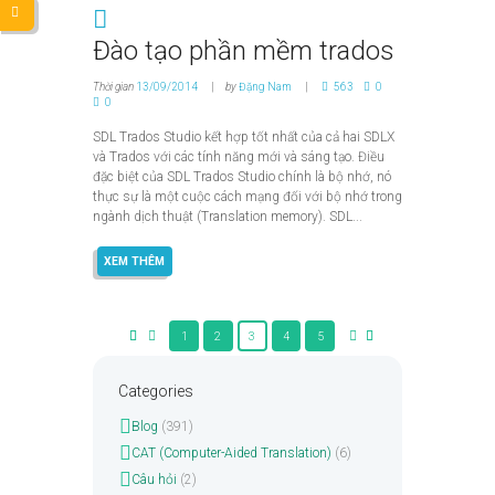
Đào tạo phần mềm trados
Thời gian
13/09/2014
by
Đặng Nam
563
0
0
SDL Trados Studio kết hợp tốt nhất của cả hai SDLX
và Trados với các tính năng mới và sáng tạo. Điều
đặc biệt của SDL Trados Studio chính là bộ nhớ, nó
thực sự là một cuộc cách mạng đối với bộ nhớ trong
ngành dịch thuật (Translation memory). SDL...
XEM THÊM
1
2
3
4
5
Categories
Blog
(391)
CAT (Computer-Aided Translation)
(6)
Câu hỏi
(2)