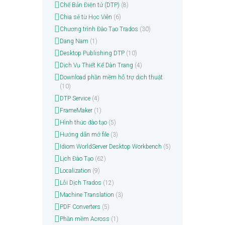
Chế Bản Điện tử (DTP)
(8)
Chia sẻ từ Học Viên
(6)
Chương trình Đào Tạo Trados
(30)
Dang Nam
(1)
Desktop Publishing DTP
(10)
Dịch Vụ Thiết Kế Dàn Trang
(4)
Download phần mềm hỗ trợ dịch thuật
(10)
DTP Service
(4)
FrameMaker
(1)
Hình thức đào tạo
(5)
Hướng dẫn mở file
(3)
Idiom WorldServer Desktop Workbench
(5)
Lịch Đào Tạo
(62)
Localization
(9)
Lỗi Dịch Trados
(12)
Machine Translation
(3)
PDF Converters
(5)
Phần mềm Across
(1)