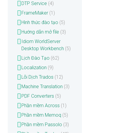
DTP Service
(4)
FrameMaker
(1)
Hình thức đào tạo
(5)
Hướng dẫn mở file
(3)
Idiom WorldServer
Desktop Workbench
(5)
Lịch Đào Tạo
(62)
Localization
(9)
Lỗi Dịch Trados
(12)
Machine Translation
(3)
PDF Converters
(5)
Phần mềm Across
(1)
Phần mềm Memoq
(5)
Phần mềm Passolo
(3)