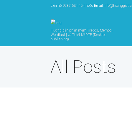
Liên hệ
0987 634 454
hoặc Email
info@hoanggiatr
Hướng dẫn phần mềm Trados, Memoq,
Wordfast | và Thiết kế DTP (Desktop
publishing).
All Posts
Tuyển biên phiên