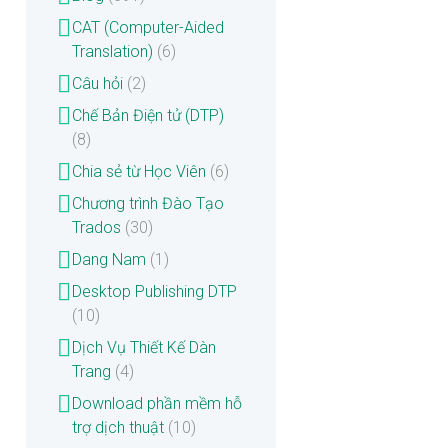
CAT (Computer-Aided
Translation)
(6)
Câu hỏi
(2)
Chế Bản Điện tử (DTP)
(8)
Chia sẻ từ Học Viên
(6)
Chương trình Đào Tạo
Trados
(30)
Dang Nam
(1)
Desktop Publishing DTP
(10)
Dịch Vụ Thiết Kế Dàn
Trang
(4)
Download phần mềm hỗ
trợ dịch thuật
(10)