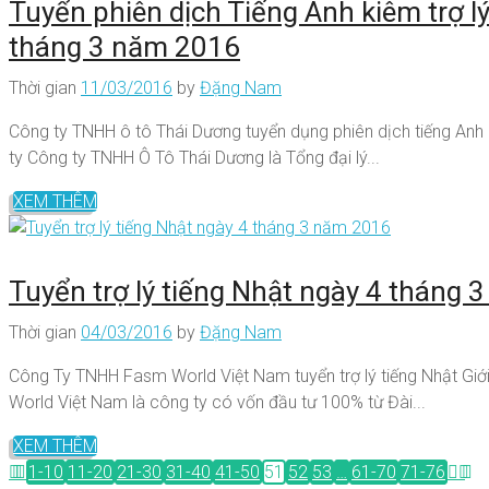
Tuyển phiên dịch Tiếng Anh kiêm trợ l
tháng 3 năm 2016
Thời gian
11/03/2016
by
Đặng Nam
Công ty TNHH ô tô Thái Dương tuyển dụng phiên dịch tiếng Anh k
ty Công ty TNHH Ô Tô Thái Dương là Tổng đại lý...
XEM THÊM
Tuyển trợ lý tiếng Nhật ngày 4 tháng
Thời gian
04/03/2016
by
Đặng Nam
Công Ty TNHH Fasm World Việt Nam tuyển trợ lý tiếng Nhật Giớ
World Việt Nam là công ty có vốn đầu tư 100% từ Đài...
XEM THÊM
1-10
11-20
21-30
31-40
41-50
51
52
53
…
61-70
71-76