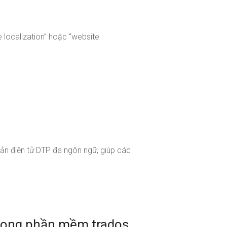
e localization” hoặc “website
ản điện tử DTP đa ngôn ngữ, giúp các
 trong phần mềm trados