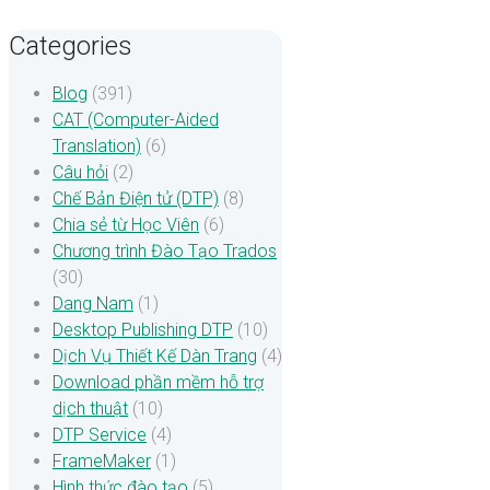
Categories
Blog
(391)
CAT (Computer-Aided
Translation)
(6)
Câu hỏi
(2)
Chế Bản Điện tử (DTP)
(8)
Chia sẻ từ Học Viên
(6)
Chương trình Đào Tạo Trados
(30)
Dang Nam
(1)
Desktop Publishing DTP
(10)
Dịch Vụ Thiết Kế Dàn Trang
(4)
Download phần mềm hỗ trợ
dịch thuật
(10)
DTP Service
(4)
FrameMaker
(1)
Hình thức đào tạo
(5)