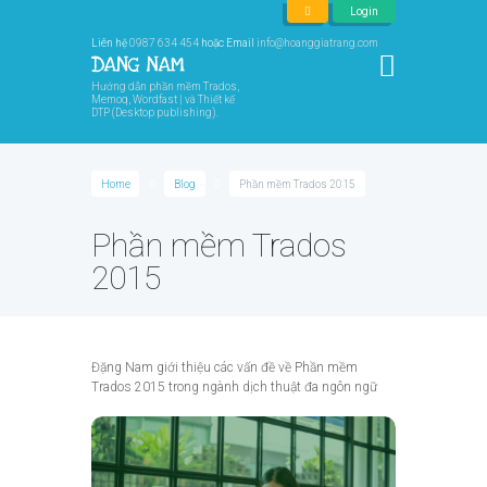
Login
Liên hệ
0987 634 454
hoặc Email
info@hoanggiatrang.com
Hướng dẫn phần mềm Trados,
Memoq, Wordfast | và Thiết kế
DTP (Desktop publishing).
Home
Blog
Phần mềm Trados 2015
Phần mềm Trados
2015
Đặng Nam giới thiệu các vấn đề về Phần mềm
Trados 2015 trong ngành dịch thuật đa ngôn ngữ