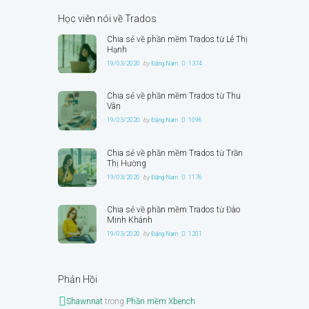
Học viên nói về Trados
Chia sẻ về phần mềm Trados từ Lê Thị
Hạnh
19/03/2020
by
Đặng Nam
1374
Chia sẻ về phần mềm Trados từ Thu
Vân
19/03/2020
by
Đặng Nam
1096
Chia sẻ về phần mềm Trados từ Trần
Thị Hường
19/03/2020
by
Đặng Nam
1176
Chia sẻ về phần mềm Trados từ Đào
Minh Khánh
19/03/2020
by
Đặng Nam
1201
Phản Hồi
Shawnnat
trong
Phần mềm Xbench