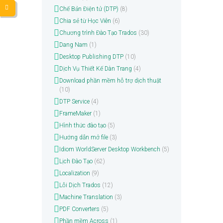
Chế Bản Điện tử (DTP)
(8)
Chia sẻ từ Học Viên
(6)
Chương trình Đào Tạo Trados
(30)
Dang Nam
(1)
Desktop Publishing DTP
(10)
Dịch Vụ Thiết Kế Dàn Trang
(4)
Download phần mềm hỗ trợ dịch thuật
(10)
DTP Service
(4)
FrameMaker
(1)
Hình thức đào tạo
(5)
Hướng dẫn mở file
(3)
Idiom WorldServer Desktop Workbench
(5)
Lịch Đào Tạo
(62)
Localization
(9)
Lỗi Dịch Trados
(12)
Machine Translation
(3)
PDF Converters
(5)
Phần mềm Across
(1)