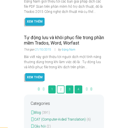
Đặng Nam giới thiệu tới các bạn giải pháp dịch các
file PDF Scan trên phần mềm hỗ trợ dịch thuật, đó là
Trados 2015 Công nghệ dịch thuật mà cụ thể...
XEM THÊM
Tự động lưu và khôi phục file trong phần
mềm Trados, Word, Worfast
Thời gian
21/10/2015
by
Đặng Nam
Bài viết này giới thiệu tới người dịch một tính năng
thường dùng trong khi làm việc đó là : Tự động lưu
và khôi phục file trong khi dịch trên phần...
XEM THÊM
1
2
3
4
Categories
Blog
(391)
CAT (Computer-Aided Translation)
(6)
Câu hỏi
(2)