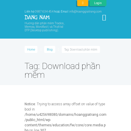
Login
Liên hệ
0987 634 454
hoặc Email
info@hoanggiatrang.com
Hướng dẫn phần mềm Trados,
Memoq, Wordfast | và Thiết kế
DTP (Desktop publishing).
Home
Blog
Tag: Download phần mềm
Tag: Download phần
mềm
Notice
: Trying to access array offset on value of type
bool in
/home/u425698080/domains/hoanggiatrang.com
/public_html/wp-
content/themes/education/fw/core/core.media.p
hp
on line
307