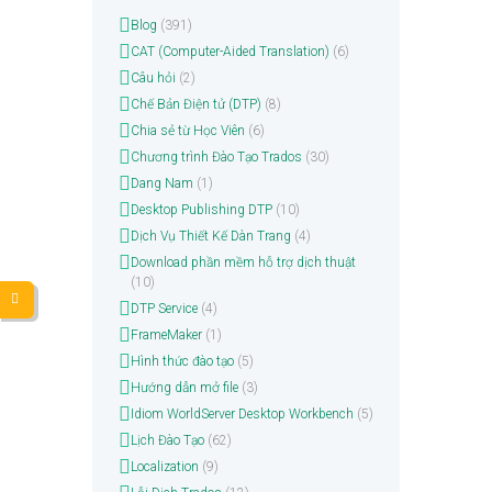
Blog
(391)
CAT (Computer-Aided Translation)
(6)
Câu hỏi
(2)
Chế Bản Điện tử (DTP)
(8)
Chia sẻ từ Học Viên
(6)
Chương trình Đào Tạo Trados
(30)
Dang Nam
(1)
Desktop Publishing DTP
(10)
Dịch Vụ Thiết Kế Dàn Trang
(4)
Download phần mềm hỗ trợ dịch thuật
(10)
DTP Service
(4)
FrameMaker
(1)
Hình thức đào tạo
(5)
Hướng dẫn mở file
(3)
Idiom WorldServer Desktop Workbench
(5)
Lịch Đào Tạo
(62)
Localization
(9)