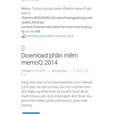
Notice
: Trying to access array offset on value of type
bool in
/home/u425698080/domains/hoanggiatrang.com
/public_html/wp-
content/themes/education/fw/core/core.media.p
hp
on line
308
Download phần mềm
memoQ 2014
Thời gian
22/05/2015
by
Đặng Nam
910
0
0
Đặng Nam chia sẻ link download phần mềm MemoQ
2014 giúp các bạn có nhiều lựa chọn về phần mềm
dịch Ngày nay phần mềm hỗ trợ dịch thuật đã trở
thành công cụ phổ biến trong ngành dịch thuật như:
phần mềm trados, phần mềm transit, phần mềm
memoq...