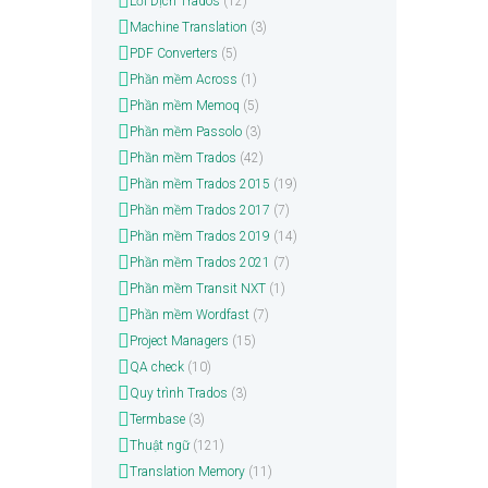
Lỗi Dịch Trados
(12)
Machine Translation
(3)
PDF Converters
(5)
Phần mềm Across
(1)
Phần mềm Memoq
(5)
Phần mềm Passolo
(3)
Phần mềm Trados
(42)
Phần mềm Trados 2015
(19)
Phần mềm Trados 2017
(7)
Phần mềm Trados 2019
(14)
Phần mềm Trados 2021
(7)
Phần mềm Transit NXT
(1)
Phần mềm Wordfast
(7)
Project Managers
(15)
QA check
(10)
Quy trình Trados
(3)
Termbase
(3)
Thuật ngữ
(121)
Translation Memory
(11)