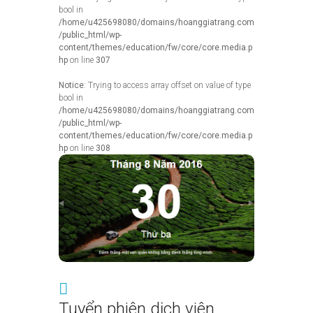
bool in
/home/u425698080/domains/hoanggiatrang.com
/public_html/wp-
content/themes/education/fw/core/core.media.p
hp
on line
307
Notice
: Trying to access array offset on value of type
bool in
/home/u425698080/domains/hoanggiatrang.com
/public_html/wp-
content/themes/education/fw/core/core.media.p
hp
on line
308
Tuyển phiên dịch viên