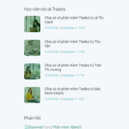
Học viên nói về Trados
Chia sẻ về phần mềm Trados từ Lê Thị
Hạnh
19/03/2020
by
Đặng Nam
1375
Chia sẻ về phần mềm Trados từ Thu
Vân
19/03/2020
by
Đặng Nam
1098
Chia sẻ về phần mềm Trados từ Trần
Thị Hường
19/03/2020
by
Đặng Nam
1176
Chia sẻ về phần mềm Trados từ Đào
Minh Khánh
19/03/2020
by
Đặng Nam
1202
Phản Hồi
Shawnnat
trong
Phần mềm Xbench