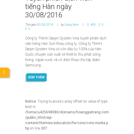
tiếng Hàn ngày
30/08/2016
Thời gian
30/08/2016
by
Đặng Nam
409
0
0
Công ty TNHH Seojin System Vina tuyển phiên dịch
viên tiếng Hàn Giới thiệu công ty: Công ty TNHH
Seojin System Vina có vốn đầu tư 100% của Hàn
Quốc chuyên sản xuất về thiết bị thu phát sóng
trong, ngoài nước và vỏ điện thoại cho tập đoàn
Samsung...
XEM THÊM
Notice
: Trying to access array offset on value of type
bool in
/home/u425698080/domains/hoanggiatrang.com
/public_html/wp-
content/themes/education/fw/core/core.media.p
hp
on line
307