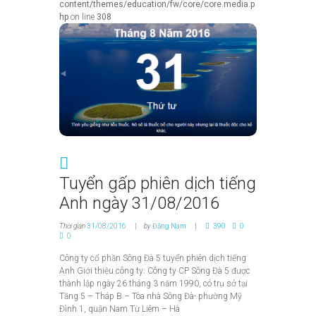
content/themes/education/fw/core/core.media.p
hp
on line
308
Tuyển gấp phiên dịch tiếng
Anh ngày 31/08/2016
Thời gian
31/08/2016
by
Đặng Nam
390
0
0
Công ty cổ phần Sông Đà 5 tuyển phiên dịch tiếng
Anh Giới thiệu công ty: Công ty CP Sông Đà 5 được
thành lập ngày 26 tháng 3 năm 1990, có trụ sở tại
Tầng 5 – Tháp B – Tòa nhà Sông Đà- phường Mỹ
Đình 1, quận Nam Từ Liêm – Hà