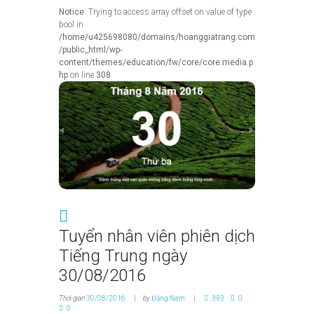
Notice
: Trying to access array offset on value of type
bool in
/home/u425698080/domains/hoanggiatrang.com
/public_html/wp-
content/themes/education/fw/core/core.media.p
hp
on line
308
Tuyển nhân viên phiên dịch
Tiếng Trung ngày
30/08/2016
Thời gian
30/08/2016
by
Đặng Nam
393
0
0