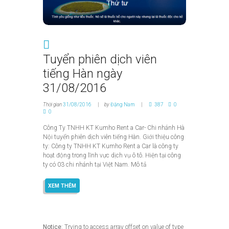
Tuyển phiên dịch viên
tiếng Hàn ngày
31/08/2016
Thời gian
31/08/2016
by
Đặng Nam
387
0
0
Công Ty TNHH KT Kumho Rent a Car- Chi nhánh Hà
Nội tuyển phiên dịch viên tiếng Hàn. Giới thiệu công
ty: Công ty TNHH KT Kumho Rent a Car là công ty
hoạt động trong lĩnh vực dịch vụ ô tô. Hiện tại công
ty có 03 chi nhánh tại Việt Nam. Mô tả
XEM THÊM
Notice
: Trying to access array offset on value of type