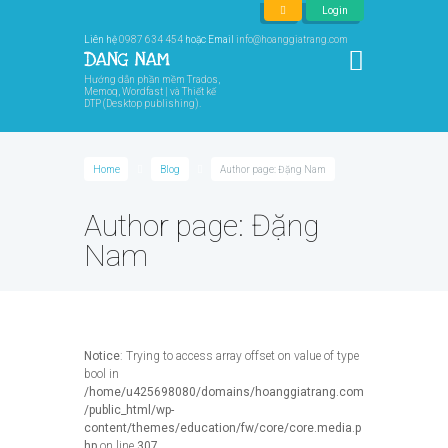
Login
Liên hệ
0987 634 454
hoặc Email
info@hoanggiatrang.com
Hướng dẫn phần mềm Trados,
Memoq, Wordfast | và Thiết kế
DTP (Desktop publishing).
Home
Blog
Author page: Đặng Nam
Author page: Đặng
Nam
Notice
: Trying to access array offset on value of type
bool in
/home/u425698080/domains/hoanggiatrang.com
/public_html/wp-
content/themes/education/fw/core/core.media.p
hp
on line
307