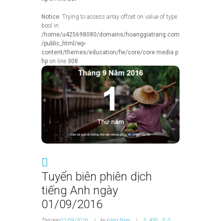
Notice
: Trying to access array offset on value of type
bool in
/home/u425698080/domains/hoanggiatrang.com
/public_html/wp-
content/themes/education/fw/core/core.media.p
hp
on line
308
Tuyển biên phiên dịch
tiếng Anh ngày
01/09/2016
Thời gian
01/09/2016
by
Đặng Nam
430
0