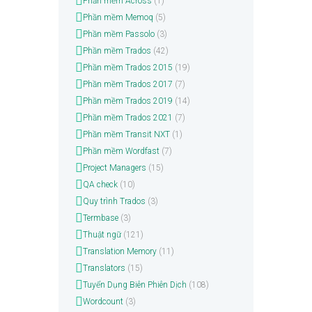
Phần mềm Across
(1)
Phần mềm Memoq
(5)
Phần mềm Passolo
(3)
Phần mềm Trados
(42)
Phần mềm Trados 2015
(19)
Phần mềm Trados 2017
(7)
Phần mềm Trados 2019
(14)
Phần mềm Trados 2021
(7)
Phần mềm Transit NXT
(1)
Phần mềm Wordfast
(7)
Project Managers
(15)
QA check
(10)
Quy trình Trados
(3)
Termbase
(3)
Thuật ngữ
(121)
Translation Memory
(11)
Translators
(15)
Tuyển Dụng Biên Phiên Dịch
(108)
Wordcount
(3)