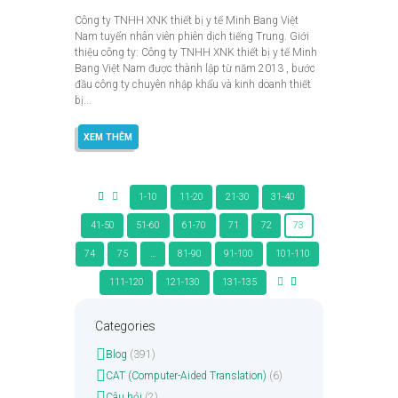
Công ty TNHH XNK thiết bị y tế Minh Bang Việt
Nam tuyển nhân viên phiên dịch tiếng Trung. Giới
thiệu công ty: Công ty TNHH XNK thiết bị y tế Minh
Bang Việt Nam được thành lập từ năm 2013 , bước
đầu công ty chuyên nhập khẩu và kinh doanh thiết
bị...
XEM THÊM
1-10
11-20
21-30
31-40
41-50
51-60
61-70
71
72
73
74
75
…
81-90
91-100
101-110
111-120
121-130
131-135
Categories
Blog
(391)
CAT (Computer-Aided Translation)
(6)
Câu hỏi
(2)