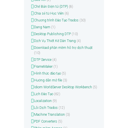
Chế Bản Điện tử (DTP)
(8)
Chia sẻ từ Học Viên
(6)
Chương trình Đào Tạo Trados
(30)
Dang Nam
(1)
Desktop Publishing DTP
(10)
Dịch Vụ Thiết Kế Dàn Trang
(4)
Download phần mềm hỗ trợ dịch thuật
(10)
DTP Service
(4)
FrameMaker
(1)
Hình thức đào tạo
(5)
Hướng dẫn mở file
(3)
Idiom WorldServer Desktop Workbench
(5)
Lịch Đào Tạo
(62)
Localization
(9)
Lỗi Dịch Trados
(12)
Machine Translation
(3)
PDF Converters
(5)