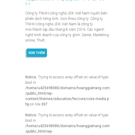
0
Công ty TNHH công nghệ JDK Việt Nam tuyển biên
phiên dịch tiếng Anh. Giới thiệu công ty: Công ty
TNHH công nghệ JDK Việt Nam là công ty
mới thành lập đầu tháng 8 năm 2016. Các ngành
nghề kinh doanh của công ty gồm: Game; Marketing
online; Thiết...
XEM THÊM
Notice
: Trying to access array offset on value of type
bool in
/home/u425698080/domains/hoanggiatrang.com
/public_html/wp-
content/themes/education/fw/core/core.media.p
hp
on line
307
Notice
: Trying to access array offset on value of type
bool in
/home/u425698080/domains/hoanggiatrang.com
/public_html/wp-