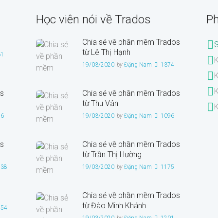
Học viên nói về Trados
Ph
Chia sẻ về phần mềm Trados
từ Lê Thị Hạnh
61
K
19/03/2020
by
Đặng Nam
1374
K
K
s
Chia sẻ về phần mềm Trados
từ Thu Vân
K
26
19/03/2020
by
Đặng Nam
1096
s
Chia sẻ về phần mềm Trados
từ Trần Thị Hường
938
19/03/2020
by
Đặng Nam
1175
Chia sẻ về phần mềm Trados
từ Đào Minh Khánh
954
19/03/2020
by
Đặng Nam
1201