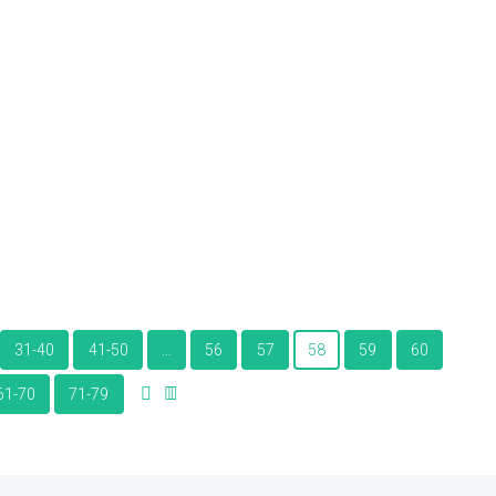
31-40
41-50
…
56
57
58
59
60
61-70
71-79