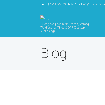
Liên hệ
0987 634 454
hoặc Email
info@hoanggiatr
Hướng dẫn phần mềm Trados, Memoq,
Wordfast | và Thiết kế DTP (Desktop
publishing).
Blog
Quản lý tài liệu
dài trong