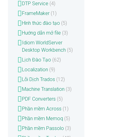
DTP Service
(4)
FrameMaker
(1)
Hình thức đào tạo
(5)
Hướng dẫn mở file
(3)
Idiom WorldServer
Desktop Workbench
(5)
Lịch Đào Tạo
(62)
Localization
(9)
Lỗi Dịch Trados
(12)
Machine Translation
(3)
PDF Converters
(5)
Phần mềm Across
(1)
Phần mềm Memoq
(5)
Phần mềm Passolo
(3)