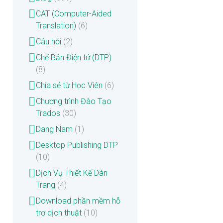
CAT (Computer-Aided
Translation)
(6)
Câu hỏi
(2)
Chế Bản Điện tử (DTP)
(8)
Chia sẻ từ Học Viên
(6)
Chương trình Đào Tạo
Trados
(30)
Dang Nam
(1)
Desktop Publishing DTP
(10)
Dịch Vụ Thiết Kế Dàn
Trang
(4)
Download phần mềm hỗ
trợ dịch thuật
(10)