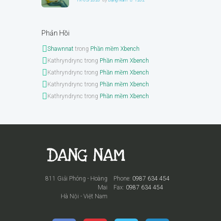
19/03/2020
by
Đặng Nam
1202
Phản Hồi
Shawnnat
trong
Phần mềm Xbench
Kathryndrync
trong
Phần mềm Xbench
Kathryndrync
trong
Phần mềm Xbench
Kathryndrync
trong
Phần mềm Xbench
Kathryndrync
trong
Phần mềm Xbench
811 Giải Phóng - Hoàng
Phone:
0987 634 454
Mai
Fax:
0987 634 454
Hà Nội - Việt Nam