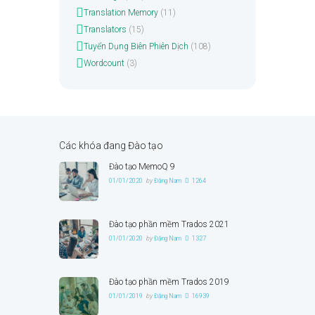
Translation Memory
(11)
Translators
(15)
Tuyển Dụng Biên Phiên Dịch
(108)
Wordcount
(3)
Các khóa đang Đào tạo
Đào tạo MemoQ 9
01/01/2020
by
Đặng Nam
1264
Đào tạo phần mềm Trados 2021
01/01/2020
by
Đặng Nam
1327
Đào tạo phần mềm Trados 2019
01/01/2019
by
Đặng Nam
16939