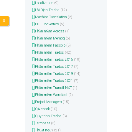
Localization
(9)
Lỗi Dịch Trados
(12)
Machine Translation
(3)
PDF Converters
(5)
Phần mềm Across
(1)
Phần mềm Memoq
(5)
Phần mềm Passolo
(3)
Phần mềm Trados
(42)
Phần mềm Trados 2015
(19)
Phần mềm Trados 2017
(7)
Phần mềm Trados 2019
(14)
Phần mềm Trados 2021
(7)
Phần mềm Transit NXT
(1)
Phần mềm Wordfast
(7)
Project Managers
(15)
QA check
(10)
Quy trình Trados
(3)
Termbase
(3)
Thuật ngữ
(121)