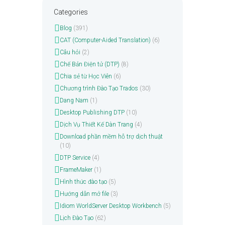
Categories
Blog
(391)
CAT (Computer-Aided Translation)
(6)
Câu hỏi
(2)
Chế Bản Điện tử (DTP)
(8)
Chia sẻ từ Học Viên
(6)
Chương trình Đào Tạo Trados
(30)
Dang Nam
(1)
Desktop Publishing DTP
(10)
Dịch Vụ Thiết Kế Dàn Trang
(4)
Download phần mềm hỗ trợ dịch thuật
(10)
DTP Service
(4)
FrameMaker
(1)
Hình thức đào tạo
(5)
Hướng dẫn mở file
(3)
Idiom WorldServer Desktop Workbench
(5)
Lịch Đào Tạo
(62)