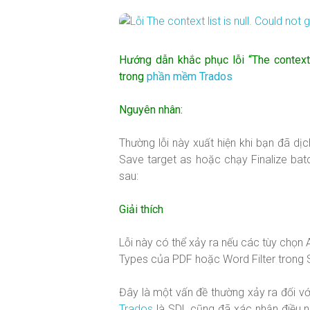
Hướng dẫn khắc phục lỗi “The context li
trong
phần mềm Trados
Nguyên nhân:
Thường lỗi này xuất hiện khi bạn đã dị
Save target as hoặc chạy Finalize batc
sau:
Giải thích
Lỗi này có thể xảy ra nếu các tùy chọn 
Types của PDF hoặc Word Filter trong 
Đây là một vấn đề thường xảy ra đối v
Trados
là SDL cũng đã xác nhận điều n