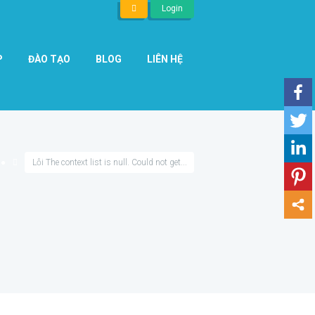
Login
P
ĐÀO TẠO
BLOG
LIÊN HỆ
●●
Lỗi The context list is null. Could not get...