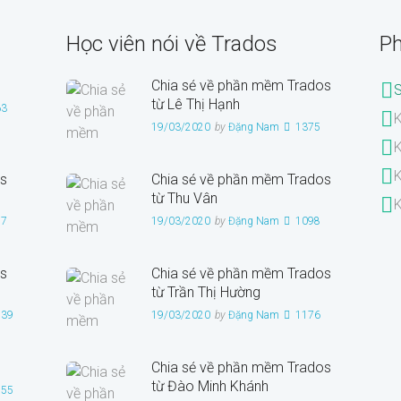
Học viên nói về Trados
Ph
Chia sẻ về phần mềm Trados
từ Lê Thị Hạnh
63
K
19/03/2020
by
Đặng Nam
1375
K
K
s
Chia sẻ về phần mềm Trados
từ Thu Vân
K
27
19/03/2020
by
Đặng Nam
1098
s
Chia sẻ về phần mềm Trados
từ Trần Thị Hường
939
19/03/2020
by
Đặng Nam
1176
Chia sẻ về phần mềm Trados
từ Đào Minh Khánh
955