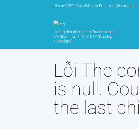
Liên hệ
0987 634 454
hoặc Email
info@hoanggiatr
Hướng dẫn phần mềm Trados, Memoq,
Wordfast | và Thiết kế DTP (Desktop
publishing).
Lỗi The con
is null. Co
the last ch