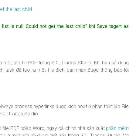
st is null. Could not get the last child” khi Save tagert as
ch một tập tin PDF trong SDL Trados Studio. Khi bạn sử dụng
h task để tạo ra một file đích, bạn nhận được thông báo lỗi
Always process hyperlinks được kích hoạt ở phần thiết lập File
SDL Trados Studio.
ới file PDF hoặc Word, ngay cả chính nhà sản xuất
phần mềm
ày là một vấn đề được biết đến trong SDL Trados Studio. Và