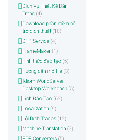
Dịch Vụ Thiết Kế Dàn
Trang
(4)
Download phần mềm hỗ
trợ dịch thuật
(10)
DTP Service
(4)
FrameMaker
(1)
Hình thức đào tạo
(5)
Hướng dẫn mở file
(3)
Idiom WorldServer
Desktop Workbench
(5)
Lịch Đào Tạo
(62)
Localization
(9)
Lỗi Dịch Trados
(12)
Machine Translation
(3)
PDF Converters
(5)