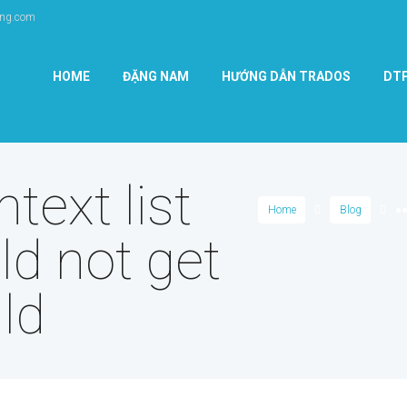
ang.com
HOME
ĐẶNG NAM
HƯỚNG DẪN TRADOS
DT
text list
Home
Blog
●
uld not get
ild