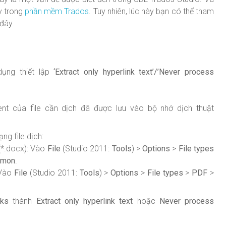
y trong
phần mềm Trados
. Tuy nhiên, lúc này bạn có thể tham
đây.
dụng thiết lập
‘Extract only hyperlink text’/’Never process
t của file cần dịch đã được lưu vào bộ nhớ dịch thuật
ng file dịch:
(*.docx): Vào
File
(Studio 2011:
Tools
) >
Options
>
File types
mon
.
 Vào
File
(Studio 2011:
Tools
) >
Options
>
File types
>
PDF
>
nks
thành
Extract only hyperlink text
hoặc
Never process