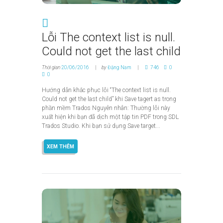
Lỗi The context list is null.
Could not get the last child
Thời gian
20/06/2016
by
Đặng Nam
746
0
0
Hướng dẫn khắc phục lỗi “The context list is null.
Could not get the last child” khi Save tagert as trong
phần mềm Trados Nguyên nhân: Thường lỗi này
xuất hiện khi bạn đã dịch một tập tin PDF trong SDL
Trados Studio. Khi bạn sử dụng Save target...
XEM THÊM