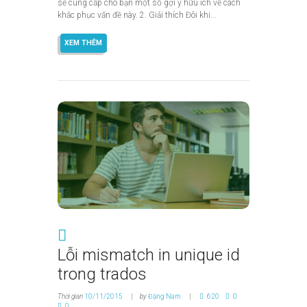
sẽ cung cấp cho bạn một số gợi ý hữu ích về cách
khắc phục vấn đề này. 2. Giải thích Đôi khi...
XEM THÊM
Lỗi mismatch in unique id
trong trados
Thời gian
10/11/2015
by
Đặng Nam
620
0
0