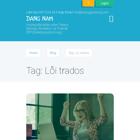
Login
Liên hệ
0987 634 454
hoặc Email
info@hoanggiatrang.com
Hướng dẫn phần mềm Trados,
Memoq, Wordfast | và Thiết kế
DTP (Desktop publishing).
Home
Blog
Tag: Lỗi trados
Tag: Lỗi trados