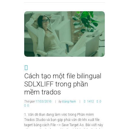
Cách tạo một file bilingual
SDLXLIFF trong phần
mềm trados
Thời gian
17/03/2016
by
Đặng Nam
1412
0
0
1. Vấn đề Bạn đang làm việc trong Phần mềm
Trados Studio và bạn gặp phải vấn đề khi xuất file
tagert bằng cách File –> Save Target As. Bài viết này