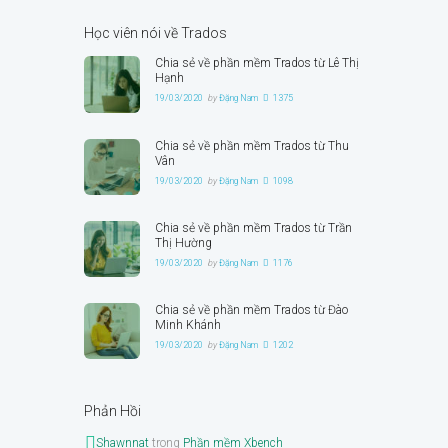
Học viên nói về Trados
Chia sẻ về phần mềm Trados từ Lê Thị
Hạnh
19/03/2020
by
Đặng Nam
1375
Chia sẻ về phần mềm Trados từ Thu
Vân
19/03/2020
by
Đặng Nam
1098
Chia sẻ về phần mềm Trados từ Trần
Thị Hường
19/03/2020
by
Đặng Nam
1176
Chia sẻ về phần mềm Trados từ Đào
Minh Khánh
19/03/2020
by
Đặng Nam
1202
Phản Hồi
Shawnnat
trong
Phần mềm Xbench