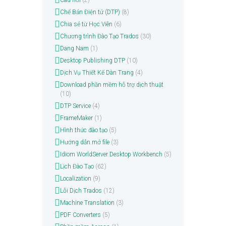
Câu hỏi
(2)
Chế Bản Điện tử (DTP)
(8)
Chia sẻ từ Học Viên
(6)
Chương trình Đào Tạo Trados
(30)
Dang Nam
(1)
Desktop Publishing DTP
(10)
Dịch Vụ Thiết Kế Dàn Trang
(4)
Download phần mềm hỗ trợ dịch thuật
(10)
DTP Service
(4)
FrameMaker
(1)
Hình thức đào tạo
(5)
Hướng dẫn mở file
(3)
Idiom WorldServer Desktop Workbench
(5)
Lịch Đào Tạo
(62)
Localization
(9)
Lỗi Dịch Trados
(12)
Machine Translation
(3)
PDF Converters
(5)