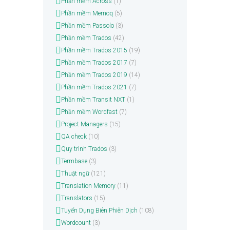
Phần mềm Across
(1)
Phần mềm Memoq
(5)
Phần mềm Passolo
(3)
Phần mềm Trados
(42)
Phần mềm Trados 2015
(19)
Phần mềm Trados 2017
(7)
Phần mềm Trados 2019
(14)
Phần mềm Trados 2021
(7)
Phần mềm Transit NXT
(1)
Phần mềm Wordfast
(7)
Project Managers
(15)
QA check
(10)
Quy trình Trados
(3)
Termbase
(3)
Thuật ngữ
(121)
Translation Memory
(11)
Translators
(15)
Tuyển Dụng Biên Phiên Dịch
(108)
Wordcount
(3)