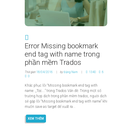
Error Missing bookmark
end tag with name trong
phần mềm Trados
Thời gian
18/04/2016
by
Đặng Nam
1340
6
0
Khắc phục lỗi “Missing bookmark end tag with
name: _Toc….” trong Trados Vấn đề: Trong một số
trường hợp dịch trong phần mềm trados, người dịch
sẽ gặp lỗi “Missing bookmark end tag with name” khi
muốn save as target để xuất ra...
XEM THÊM