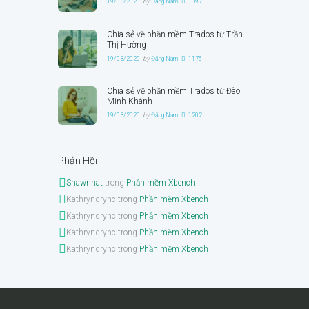
19/03/2020
by
Đặng Nam
1097
Chia sẻ về phần mềm Trados từ Trần
Thị Hường
19/03/2020
by
Đặng Nam
1176
Chia sẻ về phần mềm Trados từ Đào
Minh Khánh
19/03/2020
by
Đặng Nam
1202
Phản Hồi
Shawnnat
trong
Phần mềm Xbench
Kathryndrync
trong
Phần mềm Xbench
Kathryndrync
trong
Phần mềm Xbench
Kathryndrync
trong
Phần mềm Xbench
Kathryndrync
trong
Phần mềm Xbench