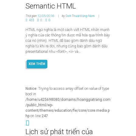
Semantic HTML
Thời gian
12/05/2016
by
Dịch Thuật Đặng Nam
433
0
0
HTML ngữ nghĩa là một cách viết HTML nhấn mạnh
ý nghĩa của các thông tin được mã hóa qua trình bày
của nó (nhìn). HTML đã bao gồm đánh dấu ngữ
nghĩa từ khi ra đời, nhưng cũng bao gồm đánh dấu
presentational như <font>, <i> và...
XEM THÊM
Notice
: Trying to access array offset on value of type
bool in
/home/u425698080/domains/hoanggiatrang.com
/public_html/wp-
content/themes/education/fw/core/core.media.p
hp
on line
247
Lịch sử phát triển của