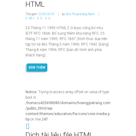
HTML
Thời gian
12/05/2016
by
Dịch Thuật Đặng Nam
451
0
0
24 Tháng 11 1995 HTML 2.0 được công bố như
IETF RFC 1866. Bổ sung thêm khả năng RFC: 25
tháng 11 năm 1995: RFC 1867 (hình thức dựa trên
tập tin tải lên) Tháng 5 năm 1996: RFC 1942 (bảng)
Tháng 8 năm 1996: RFC (bản đồ hình ảnh phía
khách hàng)...
XEM THÊM
Notice
: Trying to access array offset on value of type
bool in
/home/u425698080/domains/hoanggiatrang.com
/public_html/wp-
content/themes/education/fw/core/core.media.p
hp
on line
247
Dịch tài liệu file HTML