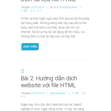
Thời gian
12/05/2016
by
Dịch Thuật Đặng Nam
381
0
0
HTML là một ngôn ngữ máy tính đưa ra để cho phép
tạo trang web. Những trang web này sau đó có thể
được xem bởi bất cứ ai khác được kết nối với
Internet. Nó là tương đối dễ dàng để tìm hiểu, với
những điều cơ bản là tiếp cận với hầu hết
XEM THÊM
Bài 2: Hướng dẫn dịch
website với file HTML
Thời gian
23/10/2015
by
Đặng Nam
491
0
0
Ngày nay, nhu cầu dịch website của các doanh
nghiêp tổ chức ngày càng nhiều. Vì vậy kỹ năng