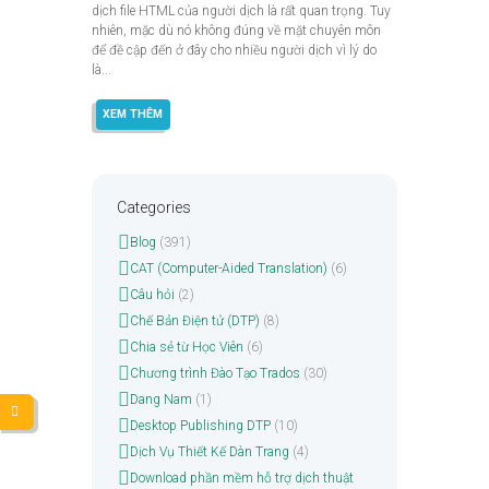
dịch file HTML của người dịch là rất quan trọng. Tuy
nhiên, mặc dù nó không đúng về mặt chuyên môn
để đề cập đến ở đây cho nhiều người dịch vì lý do
là...
XEM THÊM
Categories
Blog
(391)
CAT (Computer-Aided Translation)
(6)
Câu hỏi
(2)
Chế Bản Điện tử (DTP)
(8)
Chia sẻ từ Học Viên
(6)
Chương trình Đào Tạo Trados
(30)
Dang Nam
(1)
Desktop Publishing DTP
(10)
Dịch Vụ Thiết Kế Dàn Trang
(4)
Download phần mềm hỗ trợ dịch thuật