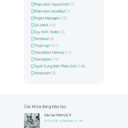
Phần mềm Transit NXT
(1)
Phần mềm Wordfast
(7)
Project Managers
(15)
QA check
(10)
Quy trình Trados
(3)
Termbase
(3)
Thuật ngữ
(121)
Translation Memory
(11)
Translators
(15)
Tuyển Dụng Biên Phiên Dịch
(108)
Wordcount
(3)
Các khóa đang Đào tạo
Đào tạo MemoQ 9
01/01/2020
by
Đặng Nam
1261