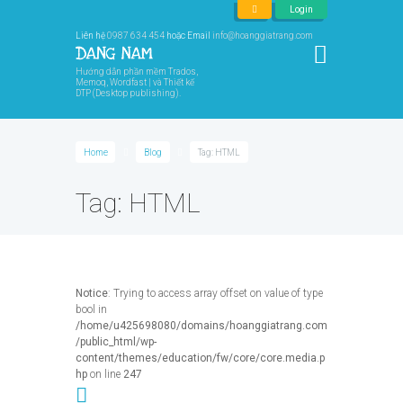
Login
Liên hệ
0987 634 454
hoặc Email
info@hoanggiatrang.com
Hướng dẫn phần mềm Trados,
Memoq, Wordfast | và Thiết kế
DTP (Desktop publishing).
Home
Blog
Tag: HTML
Tag: HTML
Notice
: Trying to access array offset on value of type
bool in
/home/u425698080/domains/hoanggiatrang.com
/public_html/wp-
content/themes/education/fw/core/core.media.p
hp
on line
247