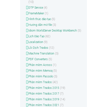
(10)
DTP Service
(4)
FrameMaker
(1)
Hình thức đào tạo
(5)
Hướng dẫn mở file
(3)
Idiom WorldServer Desktop Workbench
(5)
Lịch Đào Tạo
(62)
Localization
(9)
Lỗi Dịch Trados
(12)
Machine Translation
(3)
PDF Converters
(5)
Phần mềm Across
(1)
Phần mềm Memoq
(5)
Phần mềm Passolo
(3)
Phần mềm Trados
(42)
Phần mềm Trados 2015
(19)
Phần mềm Trados 2017
(7)
Phần mềm Trados 2019
(14)
Phần mềm Trados 2021
(7)