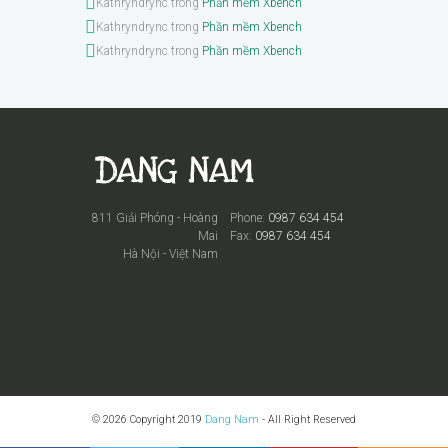
Kathryndrync
trong
Phần mềm Xbench
Kathryndrync
trong
Phần mềm Xbench
Kathryndrync
trong
Phần mềm Xbench
811 Giải Phóng - Hoàng
Phone:
0987 634 454
Mai
Fax:
0987 634 454
Hà Nội - Việt Nam
© 2026 Copyright 2019
Dang Nam
- All Right Reserved