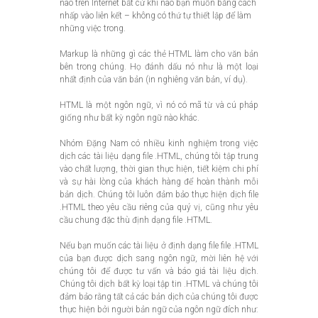
nào trên Internet bất cứ khi nào bạn muốn bằng cách
nhấp vào liên kết – không có thứ tự thiết lập để làm
những việc trong.
Markup là những gì các thẻ HTML làm cho văn bản
bên trong chúng. Họ đánh dấu nó như là một loại
nhất định của văn bản (in nghiêng văn bản, ví dụ).
HTML là một ngôn ngữ, vì nó có mã từ và cú pháp
giống như bất kỳ ngôn ngữ nào khác.
Nhóm Đặng Nam có nhiều kinh nghiệm trong việc
dịch các tài liệu dạng file .HTML, chúng tôi tập trung
vào chất lượng, thời gian thực hiện, tiết kiệm chi phí
và sự hài lòng của khách hàng để hoàn thành mỗi
bản dịch. Chúng tôi luôn đảm bảo thực hiện dịch file
.HTML theo yêu cầu riêng của quý vị, cũng như yêu
cầu chung đặc thù định dạng file .HTML.
Nếu bạn muốn các tài liệu ở định dạng file file .HTML
của bạn được dịch sang ngôn ngữ, mời liên hệ với
chúng tôi để được tư vấn và báo giá tài liệu dịch.
Chúng tôi dịch bất kỳ loại tập tin .HTML và chúng tôi
đảm bảo rằng tất cả các bản dịch của chúng tôi được
thực hiện bởi người bản ngữ của ngôn ngữ đích như: