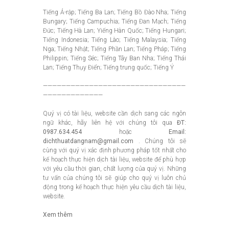
Tiếng Ả-rập; Tiếng Ba Lan; Tiếng Bồ Đào Nha; Tiếng
Bungary; Tiếng Campuchia; Tiếng Đan Mạch; Tiếng
Đức; Tiếng Hà Lan; Yiếng Hàn Quốc; Tiếng Hungari;
Tiếng Indonesia; Tiếng Lào; Tiếng Malaysia; Tiếng
Nga; Tiếng Nhật; Tiếng Phần Lan; Tiếng Pháp; Tiếng
Philippin; Tiếng Séc; Tiếng Tây Ban Nha; Tiếng Thái
Lan; Tiếng Thụy Điển; Tiếng trung quốc; Tiếng Ý
———————————————————————————————
—————————————
Quý vị có tài liệu, website cần dịch sang các ngôn
ngữ khác, hãy liên hệ với chúng tôi qua
ĐT:
0987.634.454
hoặc
Email:
dichthuatdangnam@gmail.com
. Chúng tôi sẽ
cùng với quý vị xác định phương pháp tốt nhất cho
kế hoạch thực hiện dịch tài liệu, website để phù hợp
với yêu cầu thời gian, chất lượng của quý vị. Những
tư vấn của chúng tôi sẽ giúp cho quý vị luôn chủ
động trong kế hoạch thực hiện yêu cầu dịch tài liệu,
website.
Xem thêm