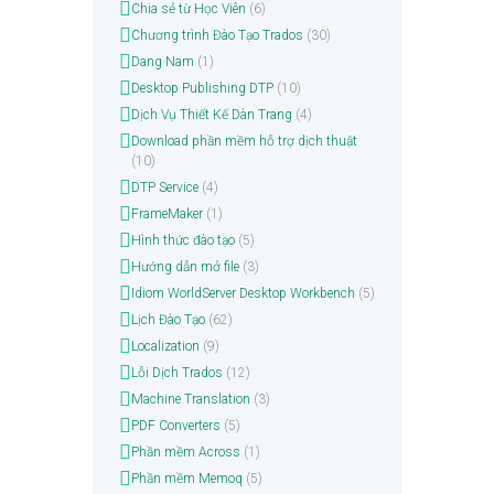
Chia sẻ từ Học Viên
(6)
Chương trình Đào Tạo Trados
(30)
Dang Nam
(1)
Desktop Publishing DTP
(10)
Dịch Vụ Thiết Kế Dàn Trang
(4)
Download phần mềm hỗ trợ dịch thuật
(10)
DTP Service
(4)
FrameMaker
(1)
Hình thức đào tạo
(5)
Hướng dẫn mở file
(3)
Idiom WorldServer Desktop Workbench
(5)
Lịch Đào Tạo
(62)
Localization
(9)
Lỗi Dịch Trados
(12)
Machine Translation
(3)
PDF Converters
(5)
Phần mềm Across
(1)
Phần mềm Memoq
(5)