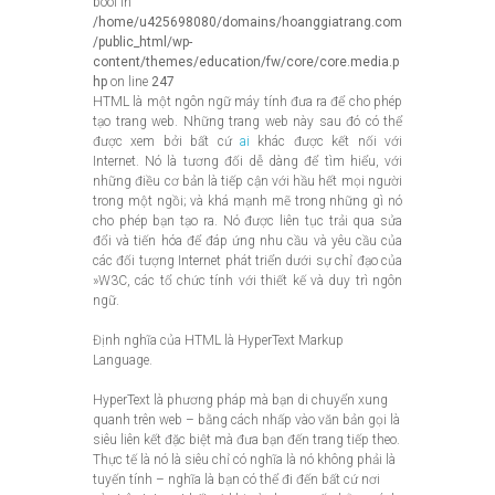
bool in
/home/u425698080/domains/hoanggiatrang.com
/public_html/wp-
content/themes/education/fw/core/core.media.p
hp
on line
247
HTML là một ngôn ngữ máy tính đưa ra để cho phép
tạo trang web. Những trang web này sau đó có thể
được xem bởi bất cứ
ai
khác được kết nối với
Internet. Nó là tương đối dễ dàng để tìm hiểu, với
những điều cơ bản là tiếp cận với hầu hết mọi người
trong một ngồi; và khá mạnh mẽ trong những gì nó
cho phép bạn tạo ra. Nó được liên tục trải qua sửa
đổi và tiến hóa để đáp ứng nhu cầu và yêu cầu của
các đối tượng Internet phát triển dưới sự chỉ đạo của
»W3C, các tổ chức tính với thiết kế và duy trì ngôn
ngữ.
Định nghĩa của HTML là HyperText Markup
Language.
HyperText là phương pháp mà bạn di chuyển xung
quanh trên web – bằng cách nhấp vào văn bản gọi là
siêu liên kết đặc biệt mà đưa bạn đến trang tiếp theo.
Thực tế là nó là siêu chỉ có nghĩa là nó không phải là
tuyến tính – nghĩa là bạn có thể đi đến bất cứ nơi