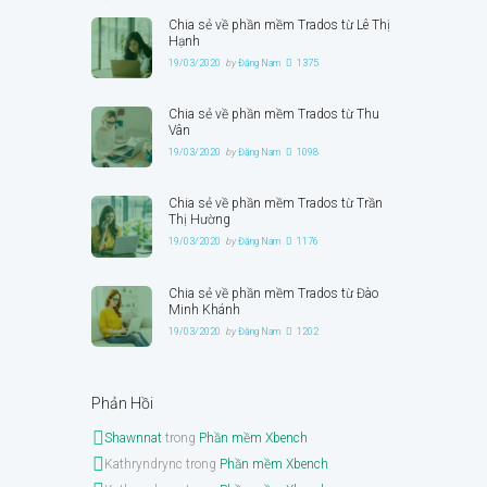
Chia sẻ về phần mềm Trados từ Lê Thị
Hạnh
19/03/2020
by
Đặng Nam
1375
Chia sẻ về phần mềm Trados từ Thu
Vân
19/03/2020
by
Đặng Nam
1098
Chia sẻ về phần mềm Trados từ Trần
Thị Hường
19/03/2020
by
Đặng Nam
1176
Chia sẻ về phần mềm Trados từ Đào
Minh Khánh
19/03/2020
by
Đặng Nam
1202
Phản Hồi
Shawnnat
trong
Phần mềm Xbench
Kathryndrync
trong
Phần mềm Xbench