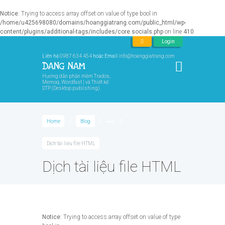
Notice
: Trying to access array offset on value of type bool in
/home/u425698080/domains/hoanggiatrang.com/public_html/wp-
content/plugins/additional-tags/includes/core.socials.php
on line
410
Login
Liên hệ
0987 634 454
hoặc Email
info@hoanggiatrang.com
Hướng dẫn phần mềm Trados,
Memoq, Wordfast | và Thiết kế
DTP (Desktop publishing).
Home
Blog
●●●
Dịch tài liệu file HTML
Dịch tài liệu file HTML
Notice
: Trying to access array offset on value of type