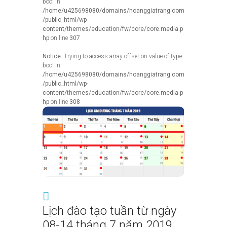
bool in
/home/u425698080/domains/hoanggiatrang.com
/public_html/wp-
content/themes/education/fw/core/core.media.p
hp
on line
307
Notice
: Trying to access array offset on value of type
bool in
/home/u425698080/domains/hoanggiatrang.com
/public_html/wp-
content/themes/education/fw/core/core.media.p
hp
on line
308
Lịch đào tạo tuần từ ngày
08-14 tháng 7 năm 2019