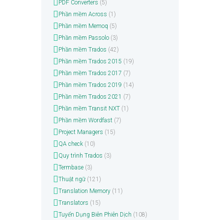
PDF Converters
(5)
Phần mềm Across
(1)
Phần mềm Memoq
(5)
Phần mềm Passolo
(3)
Phần mềm Trados
(42)
Phần mềm Trados 2015
(19)
Phần mềm Trados 2017
(7)
Phần mềm Trados 2019
(14)
Phần mềm Trados 2021
(7)
Phần mềm Transit NXT
(1)
Phần mềm Wordfast
(7)
Project Managers
(15)
QA check
(10)
Quy trình Trados
(3)
Termbase
(3)
Thuật ngữ
(121)
Translation Memory
(11)
Translators
(15)
Tuyển Dụng Biên Phiên Dịch
(108)