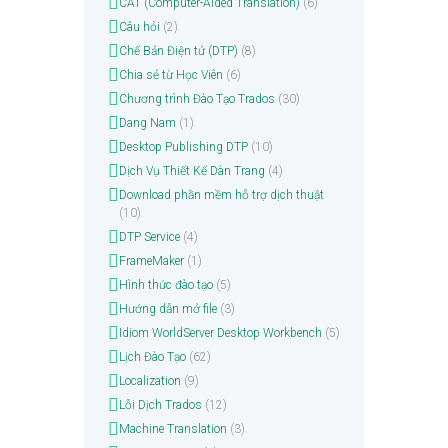
CAT (Computer-Aided Translation)
(6)
Câu hỏi
(2)
Chế Bản Điện tử (DTP)
(8)
Chia sẻ từ Học Viên
(6)
Chương trình Đào Tạo Trados
(30)
Dang Nam
(1)
Desktop Publishing DTP
(10)
Dịch Vụ Thiết Kế Dàn Trang
(4)
Download phần mềm hỗ trợ dịch thuật
(10)
DTP Service
(4)
FrameMaker
(1)
Hình thức đào tạo
(5)
Hướng dẫn mở file
(3)
Idiom WorldServer Desktop Workbench
(5)
Lịch Đào Tạo
(62)
Localization
(9)
Lỗi Dịch Trados
(12)
Machine Translation
(3)