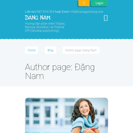
Login
Liên hệ
0987 634 454
hoặc Email
info@hoanggiatrang.com
Hướng dẫn phần mềm Trados,
Memoq, Wordfast | và Thiết kế
DTP (Desktop publishing).
Home
Blog
Author page: Đặng Nam
Author page: Đặng
Nam