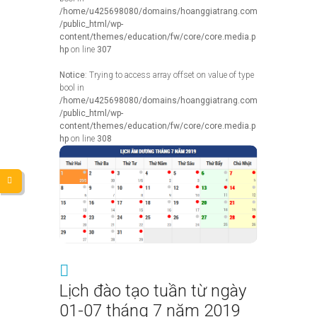
/home/u425698080/domains/hoanggiatrang.com
/public_html/wp-
content/themes/education/fw/core/core.media.p
hp
on line
307
Notice
: Trying to access array offset on value of type
bool in
/home/u425698080/domains/hoanggiatrang.com
/public_html/wp-
content/themes/education/fw/core/core.media.p
hp
on line
308
Lịch đào tạo tuần từ ngày
01-07 tháng 7 năm 2019