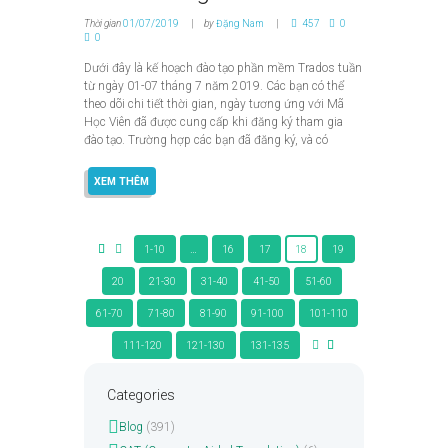
Thời gian
01/07/2019
by
Đặng Nam
457
0
0
Dưới đây là kế hoạch đào tạo phần mềm Trados tuần
từ ngày 01-07 tháng 7 năm 2019. Các bạn có thể
theo dõi chi tiết thời gian, ngày tương ứng với Mã
Học Viên đã được cung cấp khi đăng ký tham gia
đào tạo. Trường hợp các bạn đã đăng ký, và có
XEM THÊM
1-10
…
16
17
18
19
20
21-30
31-40
41-50
51-60
61-70
71-80
81-90
91-100
101-110
111-120
121-130
131-135
Categories
Blog
(391)