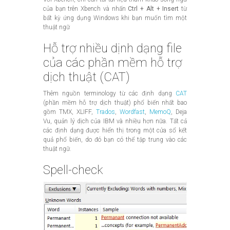
của bạn trên Xbench và nhấn
Ctrl + Alt + Insert
từ
bất kỳ ứng dụng Windows khi bạn muốn tìm một
thuật ngữ
Hỗ trợ nhiều dịnh dạng file
của các phần mềm hỗ trợ
dịch thuật (CAT)
Thêm nguồn terminology từ các định dạng
CAT
(phần mềm hỗ trợ dịch thuật) phổ biến nhất bao
gồm TMX, XLIFF,
Trados
,
Wordfast
,
MemoQ
, Deja
Vu, quản lý dịch của IBM và nhiều hơn nữa. Tất cả
các định dạng được hiển thị trong một cửa sổ kết
quả phổ biến, do đó bạn có thể tập trung vào các
thuật ngữ.
Spell-check