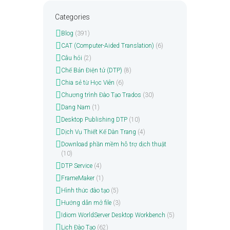
Categories
Blog
(391)
CAT (Computer-Aided Translation)
(6)
Câu hỏi
(2)
Chế Bản Điện tử (DTP)
(8)
Chia sẻ từ Học Viên
(6)
Chương trình Đào Tạo Trados
(30)
Dang Nam
(1)
Desktop Publishing DTP
(10)
Dịch Vụ Thiết Kế Dàn Trang
(4)
Download phần mềm hỗ trợ dịch thuật
(10)
DTP Service
(4)
FrameMaker
(1)
Hình thức đào tạo
(5)
Hướng dẫn mở file
(3)
Idiom WorldServer Desktop Workbench
(5)
Lịch Đào Tạo
(62)