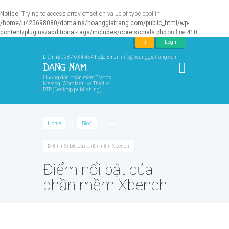
Notice
: Trying to access array offset on value of type bool in
/home/u425698080/domains/hoanggiatrang.com/public_html/wp-
content/plugins/additional-tags/includes/core.socials.php
on line
410
Login
Liên hệ
0987 634 454
hoặc Email
info@hoanggiatrang.com
Hướng dẫn phần mềm Trados,
Memoq, Wordfast | và Thiết kế
DTP (Desktop publishing).
Home
Blog
●●●
Điểm nổi bật của phần mềm Xbench
Điểm nổi bật của
phần mềm Xbench