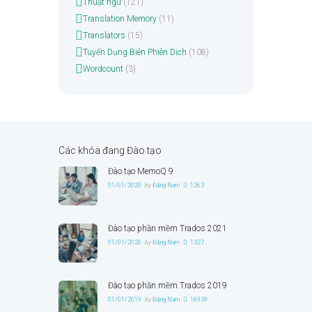
Thuật ngữ
(121)
Translation Memory
(11)
Translators
(15)
Tuyển Dụng Biên Phiên Dịch
(108)
Wordcount
(3)
Các khóa đang Đào tạo
Đào tạo MemoQ 9
01/01/2020
by
Đặng Nam
1263
Đào tạo phần mềm Trados 2021
01/01/2020
by
Đặng Nam
1327
Đào tạo phần mềm Trados 2019
01/01/2019
by
Đặng Nam
16939