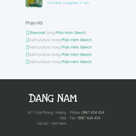
19/03/2020
by
Đặng Nam
1202
Phản Hồi
Shawnnat
trong
Phần mềm Xbench
Kathryndrync
trong
Phần mềm Xbench
Kathryndrync
trong
Phần mềm Xbench
Kathryndrync
trong
Phần mềm Xbench
Kathryndrync
trong
Phần mềm Xbench
811 Giải Phóng - Hoàng
Phone:
0987 634 454
Mai
Fax:
0987 634 454
Hà Nội - Việt Nam