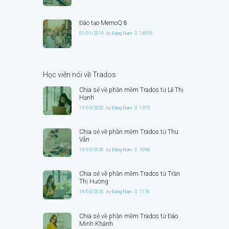
Đào tạo MemoQ 8
01/01/2019
by
Đặng Nam
14955
Học viên nói về Trados
Chia sẻ về phần mềm Trados từ Lê Thị
Hạnh
19/03/2020
by
Đặng Nam
1375
Chia sẻ về phần mềm Trados từ Thu
Vân
19/03/2020
by
Đặng Nam
1098
Chia sẻ về phần mềm Trados từ Trần
Thị Hường
19/03/2020
by
Đặng Nam
1176
Chia sẻ về phần mềm Trados từ Đào
Minh Khánh