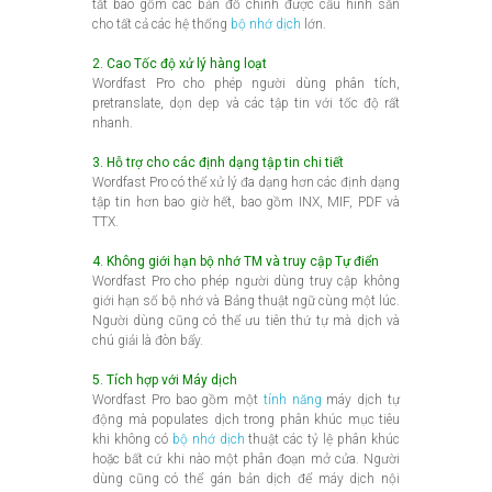
tắt bao gồm các bản đồ chính được cấu hình sẵn
cho tất cả các hệ thống
bộ nhớ dịch
lớn.
2. Cao Tốc độ xử lý hàng loạt
Wordfast Pro cho phép người dùng phân tích,
pretranslate, dọn dẹp và các tập tin với tốc độ rất
nhanh.
3. Hỗ trợ cho các định dạng tập tin chi tiết
Wordfast Pro có thể xử lý đa dạng hơn các định dạng
tập tin hơn bao giờ hết, bao gồm INX, MIF, PDF và
TTX.
4. Không giới hạn bộ nhớ TM và truy cập Tự điển
Wordfast Pro cho phép người dùng truy cập không
giới hạn số bộ nhớ và Bảng thuật ngữ cùng một lúc.
Người dùng cũng có thể ưu tiên thứ tự mà dịch và
chú giải là đòn bẩy.
5. Tích hợp với Máy dịch
Wordfast Pro bao gồm một
tính năng
máy dịch tự
động mà populates dịch trong phân khúc mục tiêu
khi không có
bộ nhớ dịch
thuật các tỷ lệ phân khúc
hoặc bất cứ khi nào một phân đoạn mở cửa. Người
dùng cũng có thể gán bản dịch để máy dịch nội