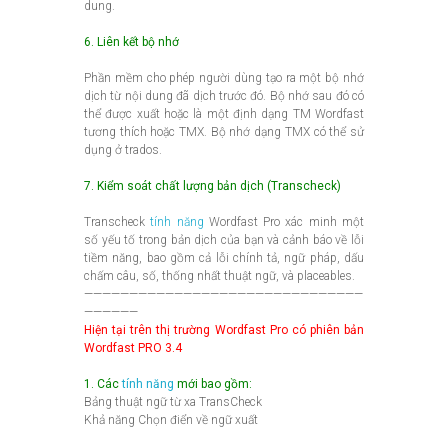
dung.
6. Liên kết bộ nhớ
Phần mềm cho phép người dùng tạo ra một bộ nhớ
dịch từ nội dung đã dịch trước đó. Bộ nhớ sau đó có
thể được xuất hoặc là một định dạng TM Wordfast
tương thích hoặc TMX. Bộ nhớ dạng TMX có thể sử
dụng ở trados.
7. Kiểm soát chất lượng bản dịch (Transcheck)
Transcheck
tính năng
Wordfast Pro xác minh một
số yếu tố trong bản dịch của bạn và cảnh báo về lỗi
tiềm năng, bao gồm cả lỗi chính tả, ngữ pháp, dấu
chấm câu, số, thống nhất thuật ngữ, và placeables.
———————————————————————————————
——————
Hiện tại trên thị trường Wordfast Pro có phiên bản
Wordfast PRO 3.4
1. Các
tính năng
mới bao gồm:
Bảng thuật ngữ từ xa TransCheck
Khả năng Chọn điển về ngữ xuất