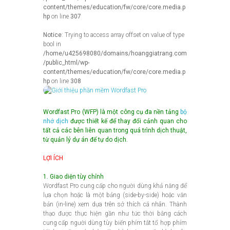
content/themes/education/fw/core/core.media.p
hp
on line
307
Notice
: Trying to access array offset on value of type
bool in
/home/u425698080/domains/hoanggiatrang.com
/public_html/wp-
content/themes/education/fw/core/core.media.p
hp
on line
308
Wordfast Pro (WFP) là một công cụ đa nền tảng
bộ
nhớ dịch
được thiết kế để thay đổi cảnh quan cho
tất cả các bên liên quan trong quá trình dịch thuật,
từ quản lý dự án để tự do dịch.
LỢI ÍCH
1. Giao diện tùy chỉnh
Wordfast Pro cung cấp cho người dùng khả năng để
lựa chọn hoặc là một bảng (side-by-side) hoặc văn
bản (in-line) xem dựa trên sở thích cá nhân. Thành
thạo được thực hiện gần như tức thời bằng cách
cung cấp người dùng tùy biến phím tắt tổ hợp phím