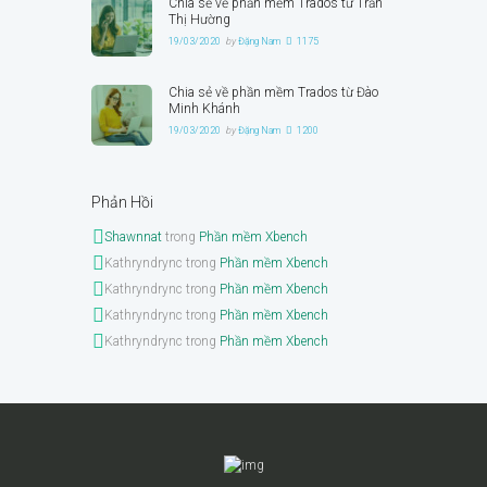
Chia sẻ về phần mềm Trados từ Trần
Thị Hường
19/03/2020
by
Đặng Nam
1175
Chia sẻ về phần mềm Trados từ Đào
Minh Khánh
19/03/2020
by
Đặng Nam
1200
Phản Hồi
Shawnnat
trong
Phần mềm Xbench
Kathryndrync
trong
Phần mềm Xbench
Kathryndrync
trong
Phần mềm Xbench
Kathryndrync
trong
Phần mềm Xbench
Kathryndrync
trong
Phần mềm Xbench