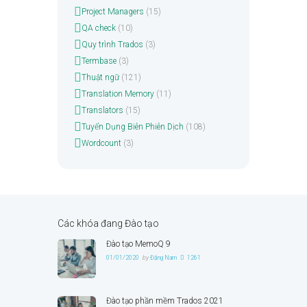
Project Managers
(15)
QA check
(10)
Quy trình Trados
(3)
Termbase
(3)
Thuật ngữ
(121)
Translation Memory
(11)
Translators
(15)
Tuyển Dụng Biên Phiên Dịch
(108)
Wordcount
(3)
Các khóa đang Đào tạo
Đào tạo MemoQ 9
01/01/2020
by
Đặng Nam
1261
Đào tạo phần mềm Trados 2021