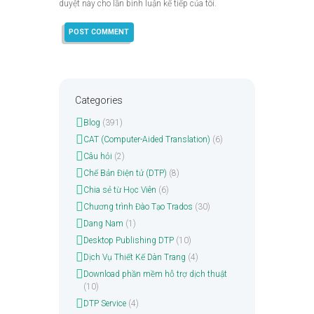
duyệt này cho lần bình luận kế tiếp của tôi.
Categories
Blog
(391)
CAT (Computer-Aided Translation)
(6)
Câu hỏi
(2)
Chế Bản Điện tử (DTP)
(8)
Chia sẻ từ Học Viên
(6)
Chương trình Đào Tạo Trados
(30)
Dang Nam
(1)
Desktop Publishing DTP
(10)
Dịch Vụ Thiết Kế Dàn Trang
(4)
Download phần mềm hỗ trợ dịch thuật
(10)
DTP Service
(4)