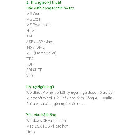
2. Thông số kỹ thuật
Các định dạng tập tin hỗ trợ
MS Word
MS Excel
MS Powerpoint
HTML
XML
ASP / JSP / Java
INX / IDML
MIF (FrameMaker)
TTX
PDF
SDLXLIFF
Visio
Hỗ trợ Ngôn ngữ
Wordfast Pro hỗ trợ bất kỳ ngôn ngữ được hỗ trợ bởi
Microsoft Word. Điều này bao gồm Đông Âu, Cyrillic,
Châu Á, và các ngôn ngữ khác nhau.
Yêu cầu hệ thống
Windows XP và cao hơn
Mac OSX 10.5 và cao hơn
Linux