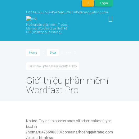
Login
Liên hệ
0987 634 454
hoặc Email
info@hoanggiatrang.com
Hướng dẫn phần mềm Trados,
Memoq, Wordfast | và Thiết kế
DTP (Desktop publishing).
Home
Blog
●●●
Giới thiệu phần mềm Wordfast Pro
Giới thiệu phần mềm
Wordfast Pro
Notice
: Trying to access array offset on value of type
bool in
/home/u425698080/domains/hoanggiatrang.com
/public_html/wp-