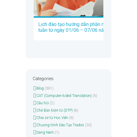
Lịch đào tạo hướng dẫn phần mềm Trados
tuần từ ngày 01/06 – 07/06 năm 2020
Categories
Blog
(391)
CAT (Computer-Aided Translation)
(6)
Câu hỏi
(2)
Chế Bản Điện tử (DTP)
(8)
Chia sẻ từ Học Viên
(6)
Chương trình Đào Tạo Trados
(30)
Dang Nam
(1)