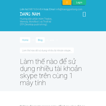
Login
Liên hệ
0987 634 454
hoặc Email
info@hoanggiatrang.com
Hướng dẫn phần mềm Trados,
Memoq, Wordfast | và Thiết kế
DTP (Desktop publishing).
Home
Blog
●●●
Làm thế nào để sử dụng nhiều tài khoản skype...
Làm thế nào để sử
dụng nhiều tài khoản
skype trên cùng 1
máy tính