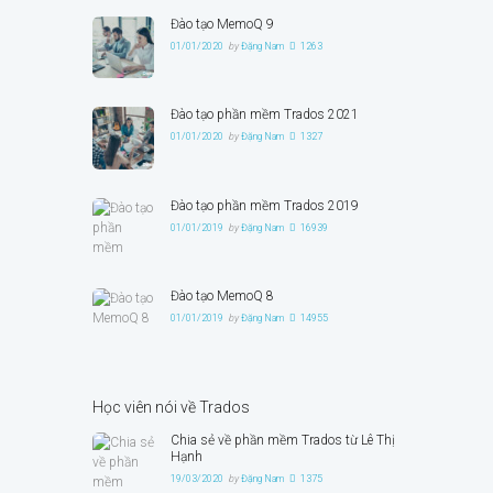
Đào tạo MemoQ 9
01/01/2020
by
Đặng Nam
1263
Đào tạo phần mềm Trados 2021
01/01/2020
by
Đặng Nam
1327
Đào tạo phần mềm Trados 2019
01/01/2019
by
Đặng Nam
16939
Đào tạo MemoQ 8
01/01/2019
by
Đặng Nam
14955
Học viên nói về Trados
Chia sẻ về phần mềm Trados từ Lê Thị
Hạnh
19/03/2020
by
Đặng Nam
1375