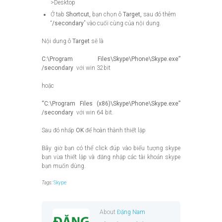
>Desktop
Ở tab
Shortcut,
bạn chọn ô
Target,
sau đó thêm
“
/secondary
” vào cuối cùng của nội dung.
Nội dung ô
Target
sẽ là
C:\Program Files\Skype\Phone\Skype.exe”
/secondary
với win 32bit
hoặc
“C:\Program Files (x86)\Skype\Phone\Skype.exe”
/secondary
với win 64 bit.
Sau đó nhấp
OK
để hoàn thành thiết lập
Bây giờ bạn có thể click đúp vào biểu tượng skype
bạn vừa thiết lập và đăng nhập các tài khoản skype
bạn muốn dùng.
Tags:
Skype
About
Đặng Nam