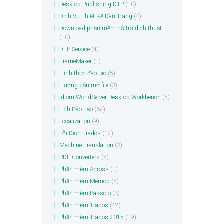
Desktop Publishing DTP
(10)
Dịch Vụ Thiết Kế Dàn Trang
(4)
Download phần mềm hỗ trợ dịch thuật
(10)
DTP Service
(4)
FrameMaker
(1)
Hình thức đào tạo
(5)
Hướng dẫn mở file
(3)
Idiom WorldServer Desktop Workbench
(5)
Lịch Đào Tạo
(62)
Localization
(9)
Lỗi Dịch Trados
(12)
Machine Translation
(3)
PDF Converters
(5)
Phần mềm Across
(1)
Phần mềm Memoq
(5)
Phần mềm Passolo
(3)
Phần mềm Trados
(42)
Phần mềm Trados 2015
(19)