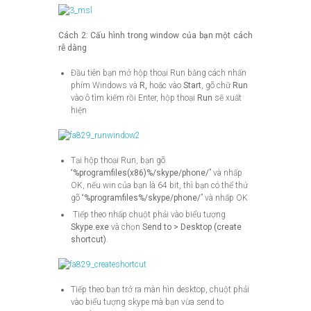
Cách 2: Cấu hình trong window của bạn một cách
rễ dàng
Đầu tiên bạn mở hộp thoại Run bằng cách nhấn
phím Windows và
R,
hoặc vào
Start
, gõ chữ
Run
vào ô tìm kiếm rồi Enter, hộp thoại
Run
sẽ xuất
hiện
Tại hộp thoại Run, bạn gõ
“
%programfiles(x86)%/skype/phone/
” và nhấp
OK, nếu win của bạn là 64 bit, thì bạn có thể thử
gõ “
%programfiles%/skype/phone/
” và nhấp OK
Tiếp theo nhấp chuột phải vào biểu tượng
Skype.exe
và chọn
Send to > Desktop (create
shortcut)
.
Tiếp theo bạn trở ra màn hìn desktop, chuột phải
vào biểu tượng skype mà bạn vừa send to