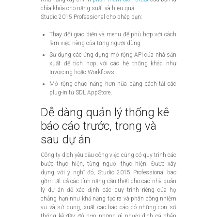
chìa khóa cho năng suất và hiệu quả.
Studio 2015 Professional cho phép bạn:
Thay đổi giao diện và menu để phù hợp với cách
làm việc riêng của từng người dùng
Sử dụng các ứng dụng mở rộng API của nhà sản
xuất để tích hợp với các hệ thống khác như
Invoicing hoặc Workflows
Mở rộng chức năng hơn nữa bằng cách tải các
plug-in từ SDL AppStore,
Dễ dàng quản lý thống kê
báo cáo trước, trong và
sau dự án
Công ty dịch yêu cầu công việc cũng có quy trình các
bước thực hiện, từng người thực hiện. Được xây
dựng với ý nghĩ đó, Studio 2015 Professional bao
gồm tất cả các tính năng cần thiết cho các nhà quản
lý dự án để xác định các quy trình riêng của họ
chẳng hạn như khả năng tạo ra và phân công nhiệm
vụ và sử dụng, xuất các báo cáo có những con số
thống kê đầy đủ hơn những gì người dịch cá nhân