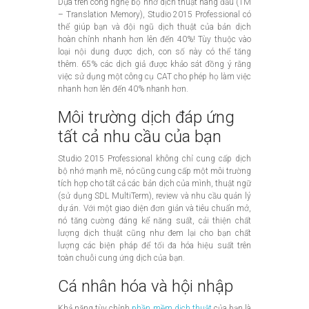
Dựa trên công nghệ bộ nhớ dịch thuật hàng đầu (TM
– Translation Memory), Studio 2015 Professional có
thể giúp bạn và đội ngũ dịch thuật của bản dịch
hoàn chỉnh nhanh hơn lên đến 40%! Tùy thuộc vào
loại nội dung được dịch, con số này có thể tăng
thêm. 65% các dịch giả được khảo sát đồng ý rằng
việc sử dụng một công cụ CAT cho phép họ làm việc
nhanh hơn lên đến 40% nhanh hơn.
Môi trường dịch đáp ứng
tất cả nhu cầu của bạn
Studio 2015 Professional không chỉ cung cấp dịch
bộ nhớ mạnh mẽ, nó cũng cung cấp một môi trường
tích hợp cho tất cả các bản dịch của mình, thuật ngữ
(sử dụng SDL MultiTerm), review và nhu cầu quản lý
dự án. Với một giao diện đơn giản và tiêu chuẩn mở,
nó tăng cường đáng kể năng suất, cải thiện chất
lượng dịch thuật cũng như đem lại cho bạn chất
lượng các biện pháp để tối đa hóa hiệu suất trên
toàn chuỗi cung ứng dịch của bạn.
Cá nhân hóa và hội nhập
Khả năng tùy chỉnh
phần mềm dịch thuật
của bạn là