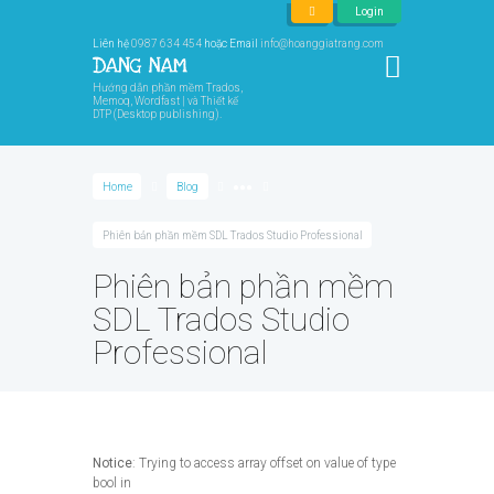
Login
Liên hệ
0987 634 454
hoặc Email
info@hoanggiatrang.com
Hướng dẫn phần mềm Trados,
Memoq, Wordfast | và Thiết kế
DTP (Desktop publishing).
Home
Blog
●●●
Phiên bản phần mềm SDL Trados Studio Professional
Phiên bản phần mềm
SDL Trados Studio
Professional
Notice
: Trying to access array offset on value of type
bool in