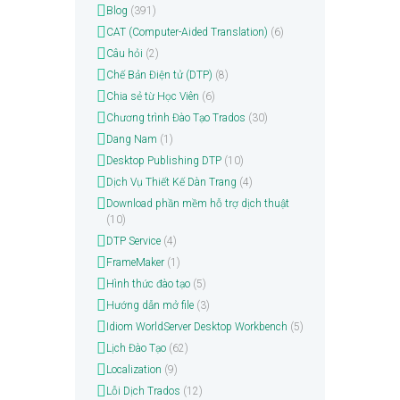
Blog
(391)
CAT (Computer-Aided Translation)
(6)
Câu hỏi
(2)
Chế Bản Điện tử (DTP)
(8)
Chia sẻ từ Học Viên
(6)
Chương trình Đào Tạo Trados
(30)
Dang Nam
(1)
Desktop Publishing DTP
(10)
Dịch Vụ Thiết Kế Dàn Trang
(4)
Download phần mềm hỗ trợ dịch thuật
(10)
DTP Service
(4)
FrameMaker
(1)
Hình thức đào tạo
(5)
Hướng dẫn mở file
(3)
Idiom WorldServer Desktop Workbench
(5)
Lịch Đào Tạo
(62)
Localization
(9)
Lỗi Dịch Trados
(12)