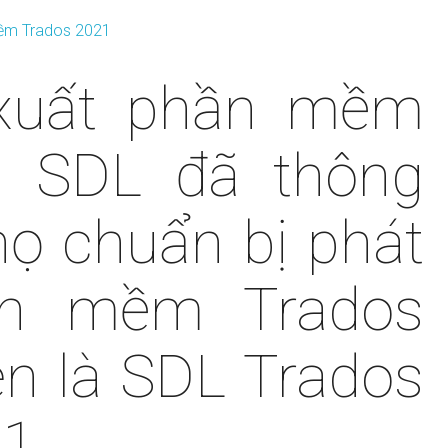
xuất phần mềm
t SDL đã thông
họ chuẩn bị phát
ần mềm Trados
ên là SDL Trados
1.