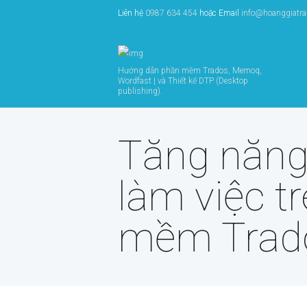
Liên hệ
0987 634 454
hoặc Email
info@hoanggiatr
Hướng dẫn phần mềm Trados, Memoq,
Wordfast | và Thiết kế DTP (Desktop
publishing).
Tăng năng
làm việc t
mềm Trad