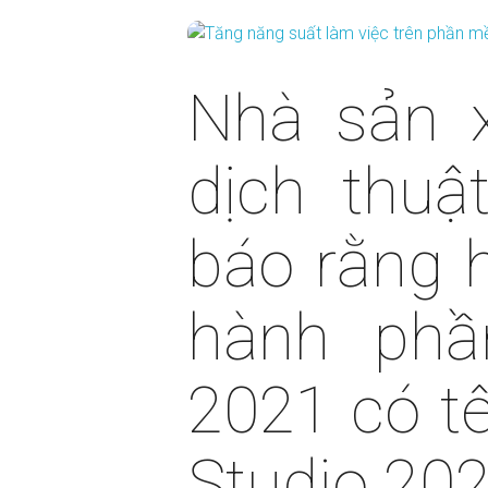
Nhà sản 
dịch thuậ
báo rằng 
hành ph
2021 có t
Studio 202