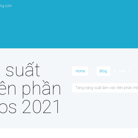
ang.com
 suất
Home
Blog
●●●
rên phần
Tăng năng suất làm việc trên phần 
os 2021