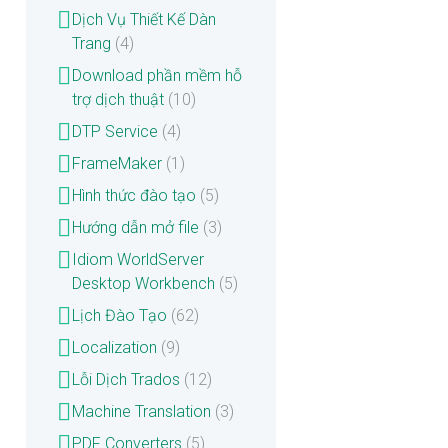
Dịch Vụ Thiết Kế Dàn
Trang
(4)
Download phần mềm hỗ
trợ dịch thuật
(10)
DTP Service
(4)
FrameMaker
(1)
Hình thức đào tạo
(5)
Hướng dẫn mở file
(3)
Idiom WorldServer
Desktop Workbench
(5)
Lịch Đào Tạo
(62)
Localization
(9)
Lỗi Dịch Trados
(12)
Machine Translation
(3)
PDF Converters
(5)