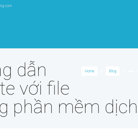
ang.com
ng dẫn
Home
Blog
●●●
e với file
 phần mềm dịch 