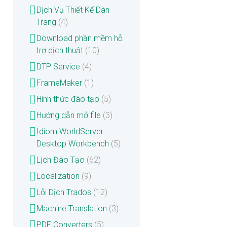
Dịch Vụ Thiết Kế Dàn
Trang
(4)
Download phần mềm hỗ
trợ dịch thuật
(10)
DTP Service
(4)
FrameMaker
(1)
Hình thức đào tạo
(5)
Hướng dẫn mở file
(3)
Idiom WorldServer
Desktop Workbench
(5)
Lịch Đào Tạo
(62)
Localization
(9)
Lỗi Dịch Trados
(12)
Machine Translation
(3)
PDF Converters
(5)