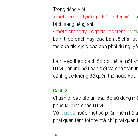
Trong tiếng việt:
<meta property=”og:title” content=”
Com
Dịch sang tiếng anh:
<meta property=”og:title” content=”
Máy
Làm theo cách này, các bạn sẽ phải lưu 
thẻ của file dịch, các bạn phải dữ nguyê
Làm việc theo cách đó có thể là một kh
HTML, nhưng nếu bạn biết và cẩn thận th
cảnh giác không để quên thẻ hoặc xóa 
Cách 2:
Chuẩn bị các tập tin, sau đó sử dụng 
phục lại định dạng HTML.
Với
trados
hoặc một số phần mềm hỗ trợ 
phải quan tâm tới thẻ mà chỉ phải quan 