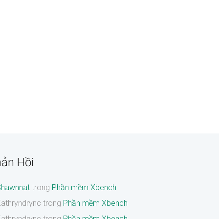
ản Hồi
Shawnnat
trong
Phần mềm Xbench
athryndrync
trong
Phần mềm Xbench
athryndrync
trong
Phần mềm Xbench