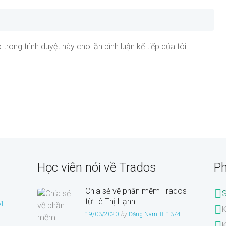
 trong trình duyệt này cho lần bình luận kế tiếp của tôi.
Học viên nói về Trados
Ph
Chia sẻ về phần mềm Trados
từ Lê Thị Hạnh
61
K
19/03/2020
by
Đặng Nam
1374
K