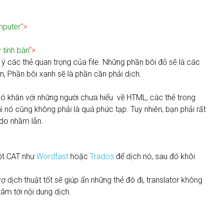
puter
“>
 tính bàn
“>
ý các thẻ quan trọng của file. Những phần bôi đỏ sẽ là các
n, Phần bôi xanh sẽ là phần cần phải dịch.
ó khăn với những người chưa hiểu về HTML, các thẻ trong
ì nó cũng không phải là quá phức tạp. Tuy nhiên, bạn phải rất
do nhầm lẫn.
một CAT như
Wordfast
hoặc
Trados
để dịch nó, sau đó khôi
dịch thuật tốt sẽ giúp ẩn những thẻ đó đi, translator không
tâm tới nội dung dịch.