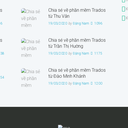
K
s
Chia sẻ về phần mềm Trados
từ Thu Vân
K
26
19/03/2020
by
Đặng Nam
1096
s
Chia sẻ về phần mềm Trados
từ Trần Thị Hường
938
19/03/2020
by
Đặng Nam
1175
Chia sẻ về phần mềm Trados
từ Đào Minh Khánh
954
19/03/2020
by
Đặng Nam
1200