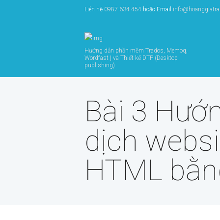
Liên hệ
0987 634 454
hoặc Email
info@hoanggiatr
Hướng dẫn phần mềm Trados, Memoq,
Wordfast | và Thiết kế DTP (Desktop
publishing).
Bài 3 Hướ
dịch websit
HTML bằng