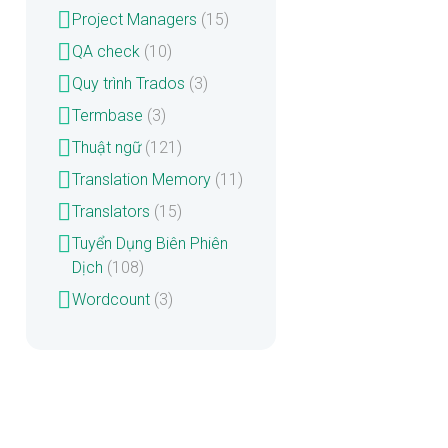
Project Managers
(15)
QA check
(10)
Quy trình Trados
(3)
Termbase
(3)
Thuật ngữ
(121)
Translation Memory
(11)
Translators
(15)
Tuyển Dụng Biên Phiên
Dịch
(108)
Wordcount
(3)
Hướng dẫn cách tạo file
thuật ngữ từ file excle trên
phần mềm Trados