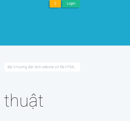
Login
Bài 3 Hướng dẫn dịch website với file HTML...
thuật