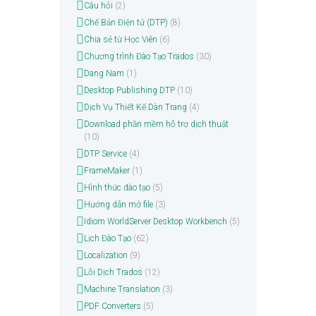
Câu hỏi
(2)
Chế Bản Điện tử (DTP)
(8)
Chia sẻ từ Học Viên
(6)
Chương trình Đào Tạo Trados
(30)
Dang Nam
(1)
Desktop Publishing DTP
(10)
Dịch Vụ Thiết Kế Dàn Trang
(4)
Download phần mềm hỗ trợ dịch thuật
(10)
DTP Service
(4)
FrameMaker
(1)
Hình thức đào tạo
(5)
Hướng dẫn mở file
(3)
Idiom WorldServer Desktop Workbench
(5)
Lịch Đào Tạo
(62)
Localization
(9)
Lỗi Dịch Trados
(12)
Machine Translation
(3)
PDF Converters
(5)