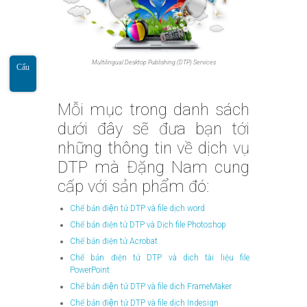
Multilingual Desktop Publishing (DTP) Services
Cẩu
Mỗi mục trong danh sách
dưới đây sẽ đưa bạn tới
những thông tin về dịch vụ
DTP mà Đặng Nam cung
cấp với sản phẩm đó:
Chế bản điện tử DTP và file dịch word
Chế bản điện tử DTP và Dịch file Photoshop
Chế bản điện tử Acrobat
Chế bản điện tử DTP và dịch tài liệu file
PowerPoint
Chế bản điện tử DTP và file dịch FrameMaker
Chế bản điện tử DTP và file dịch Indesign