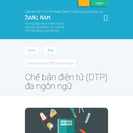
Login
Liên hệ
0987 634 454
hoặc Email
info@hoanggiatrang.com
Hướng dẫn phần mềm Trados,
Memoq, Wordfast | và Thiết kế
DTP (Desktop publishing).
Home
Blog
●●●
Chế bản điện tử (DTP) đa ngôn ngữ
Chế bản điện tử (DTP)
đa ngôn ngữ