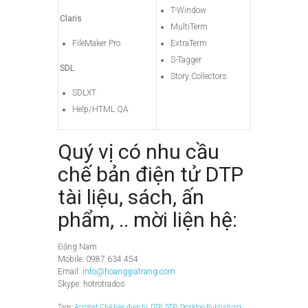
T-Window
Claris
MultiTerm
FileMaker Pro
ExtraTerm
S-Tagger
SDL
Story Collectors
SDLXT
Help/HTML QA
Quý vị có nhu cầu
chế bản điện tử DTP
tài liệu, sách, ấn
phẩm, .. mời liện hệ:
Đặng Nam
Mobile: 0987 634 454
Email:
info@hoanggiatrang.com
Skype: hotrotrados
Tags:
Acrobat
,
Chế bản điện tử
,
DTP
,
DTP- Desktop Publishing
,