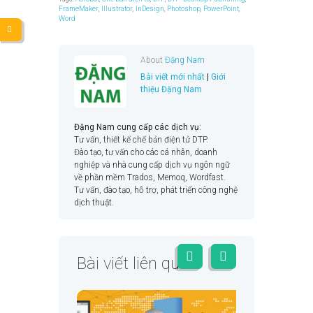
FrameMaker
,
Illustrator
,
InDesign
,
Photoshop
,
PowerPoint
,
Word
About
Đặng Nam
Bài viết mới nhất
|
Giới
thiệu Đặng Nam
Đặng Nam cung cấp các dịch vụ:
Tư vấn, thiết kế chế bản điện tử DTP.
Đào tạo, tư vấn cho các cá nhân, doanh
nghiệp và nhà cung cấp dịch vụ ngôn ngữ
về phần mềm Trados, Memoq, Wordfast.
Tư vấn, đào tạo, hỗ trợ, phát triển công nghệ
dịch thuật.
Bài viết liên quan