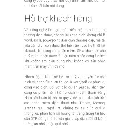
công ty của quý theo một quy trình làm việc đơn tối
ưu hóa xuất bản nội dung.
Hỗ trợ khách hàng
Với công nghệ tin học phát triển, hiện nay trong thị
trường dịch thuật, các tài liệu cần dịch không chỉ là
word, excle, powerpoint đơn giản thường gặp, mà tài
liệu cần dịch còn được thể hiện trên các file thiết kế,
file code, file dạng của phần mềm. Sẽ là khó khăn cho
quý vị khi nhận được tài liệu nằm ở các dạng file trên
khi không am hiểu cũng như không có sẵn phần
mềm trên máy tính để mở.
Nhóm Đặng Nam sẽ hỗ trợ quý vị chuyển file cần
dịch về dạng file quen thuộc là word/pdf để phục vụ
công việc dịch. Đối với các dự án yêu cầu dịch trên
công cụ phần mềm hỗ trợ dịch thuật, Nhóm Đặng
Nam sẽ chuẩn bị, hỗ trợ quý vị để tạo ra file dịch trên
các phần mềm dịch thuật như Trados, Memoq,
Transit NXT. Ngoài ra, chúng tôi sẽ giúp quý vị
thống kê, phân tích số lượng từ, trang trong tài liệu
cần DTP, đồng thời tư vấn giải pháp dịch để tiết kiệm
thời gian nhất, hiệu quả nhất.