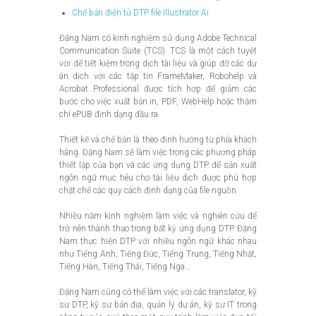
Chế bản điện tử DTP file Illustrator Ai
Đặng Nam có kinh nghiệm sử dụng Adobe Technical
Communication Suite (TCS). TCS là một cách tuyệt
vời để tiết kiệm trong dịch tài liệu và giúp đỡ các dự
án dịch với các tập tin FrameMaker, Robohelp và
Acrobat Professional được tích hợp để giảm các
bước cho việc xuất bản in, PDF, WebHelp hoặc thậm
chí ePUB định dạng đầu ra.
Thiết kế và chế bản là theo định hướng từ phía khách
hàng. Đặng Nam sẽ làm việc trong các phương pháp
thiết lập của bạn và các ứng dụng DTP để sản xuất
ngôn ngữ mục tiêu cho tài liệu dịch được phù hợp
chặt chẽ các quy cách định dạng của file nguồn.
Nhiều năm kinh nghiệm làm việc và nghiên cứu để
trở nên thành thạo trong bất kỳ ứng dụng DTP. Đặng
Nam thực hiện DTP với nhiều ngôn ngữ khác nhau
như Tiếng Anh, Tiếng Đức, Tiếng Trung, Tiếng Nhật,
Tiếng Hàn, Tiếng Thái, Tiếng Nga…
Đặng Nam cũng có thể làm việc với các translator, kỹ
sư DTP, kỹ sư bản địa, quản lý dự án, kỹ sư IT trong