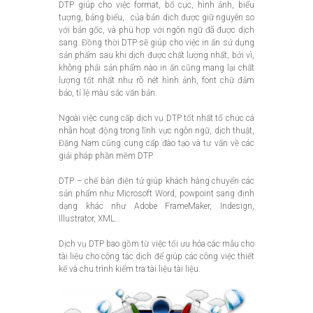
DTP giúp cho việc format, bố cục, hình ảnh, biểu
tượng, bảng biểu,.. của bản dịch được giữ nguyên so
với bản gốc, và phù hợp với ngôn ngữ đã được dịch
sang. Đồng thời DTP sẽ giúp cho việc in ấn sử dụng
sản phẩm sau khi dịch được chất lượng nhất, bởi vì,
không phải sản phẩm nào in ấn cũng mang lại chất
lượng tốt nhất như rõ nét hình ảnh, font chữ đảm
bảo, tỉ lệ màu sắc văn bản.
Ngoài việc cung cấp dịch vụ DTP tốt nhất tổ chức cá
nhân hoạt động trong lĩnh vực ngôn ngữ, dịch thuật,
Đặng Nam cũng cung cấp đào tạo và tư vấn về các
giải pháp phần mềm DTP.
DTP – chế bản điện tử giúp khách hàng chuyển các
sản phẩm như Microsoft Word, powpoint sang định
dạng khác như Adobe FrameMaker, Indesign,
Illustrator, XML…
Dịch vụ DTP bao gồm từ việc tối ưu hóa các mẫu cho
tài liệu cho công tác dịch để giúp các công việc thiết
kế và chu trình kiểm tra tài liệu tài liệu.