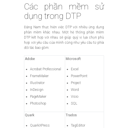
Các phần mềm sử
dụng trong DTP
Đặng Nam thực hiện việc DTP với nhiều ứng dụng
phần mềm khác nhau. Một hệ thống phần mềm
DTP kết hợp với nhau sẽ giúp quý vị lựa chọn phù
hợp với yêu cầu của mình cũng như yêu cầu từ phía
đối tác bao gồm:
Adobe
Microsoft
Acrobat Professional
Excel
FrameMaker
PowerPoint
Illustrator
Project
InDesign
Word
PageMaker
Visio
Photoshop
SQL
Quark
Trados
QuarkXPress
TagEditor