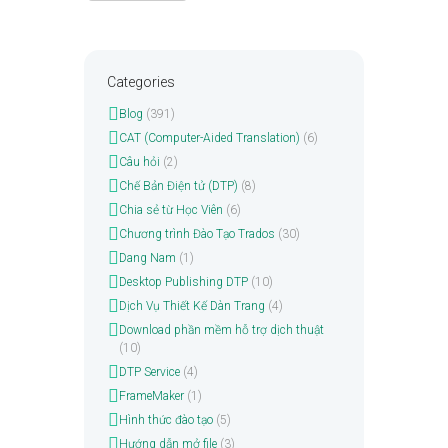
Categories
Blog
(391)
CAT (Computer-Aided Translation)
(6)
Câu hỏi
(2)
Chế Bản Điện tử (DTP)
(8)
Chia sẻ từ Học Viên
(6)
Chương trình Đào Tạo Trados
(30)
Dang Nam
(1)
Desktop Publishing DTP
(10)
Dịch Vụ Thiết Kế Dàn Trang
(4)
Download phần mềm hỗ trợ dịch thuật
(10)
DTP Service
(4)
FrameMaker
(1)
Hình thức đào tạo
(5)
Hướng dẫn mở file
(3)