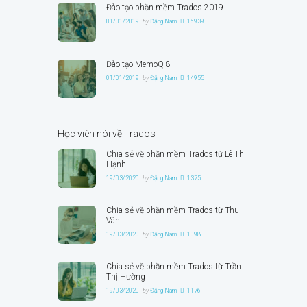
Đào tạo phần mềm Trados 2019
01/01/2019
by
Đặng Nam
16939
Đào tạo MemoQ 8
01/01/2019
by
Đặng Nam
14955
Học viên nói về Trados
Chia sẻ về phần mềm Trados từ Lê Thị
Hạnh
19/03/2020
by
Đặng Nam
1375
Chia sẻ về phần mềm Trados từ Thu
Vân
19/03/2020
by
Đặng Nam
1098
Chia sẻ về phần mềm Trados từ Trần
Thị Hường
19/03/2020
by
Đặng Nam
1176