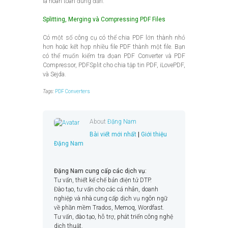
là hoàn toàn đúng đắn.
Splitting, Merging và Compressing PDF Files
Có một số công cụ có thể chia PDF lớn thành nhỏ
hơn hoặc kết hợp nhiều file PDF thành một file. Bạn
có thể muốn kiểm tra đọan PDF Converter và PDF
Compressor, PDFSplit cho chia tập tin PDF, iLovePDF,
và Sejda.
Tags:
PDF Converters
About
Đặng Nam
Bài viết mới nhất
|
Giới thiệu
Đặng Nam
Đặng Nam cung cấp các dịch vụ:
Tư vấn, thiết kế chế bản điện tử DTP.
Đào tạo, tư vấn cho các cá nhân, doanh
nghiệp và nhà cung cấp dịch vụ ngôn ngữ
về phần mềm Trados, Memoq, Wordfast.
Tư vấn, đào tạo, hỗ trợ, phát triển công nghệ
dịch thuật.