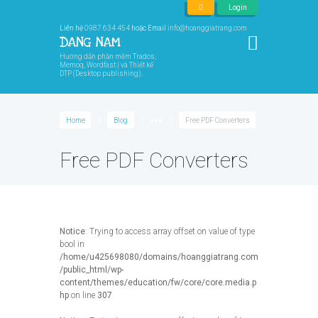
Login
Liên hệ
0987 634 454
hoặc Email
info@hoanggiatrang.com
Hướng dẫn phần mềm Trados,
Memoq, Wordfast | và Thiết kế
DTP (Desktop publishing).
Home
Blog
●●●
Free PDF Converters
Free PDF Converters
Notice
: Trying to access array offset on value of type
bool in
/home/u425698080/domains/hoanggiatrang.com
/public_html/wp-
content/themes/education/fw/core/core.media.p
hp
on line
307