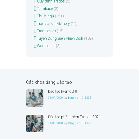
Quy trình Trados
(3)
Termbase
(3)
Thuật ngữ
(121)
Translation Memory
(11)
Translators
(15)
Tuyển Dụng Biên Phiên Dịch
(108)
Wordcount
(3)
Các khóa đang Đào tạo
Đào tạo MemoQ 9
01/01/2020
by
Đặng Nam
1264
Đào tạo phần mềm Trados 2021
01/01/2020
by
Đặng Nam
1327