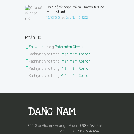
Chia sẻ về phần mềm Trados từ Đào
Minh Khánh
19/03/2020
by
Đặng Nam
1202
Phản Hồi
Shawnnat
trong
Phần mềm Xbench
Kathryndrync
trong
Phần mềm Xbench
Kathryndrync
trong
Phần mềm Xbench
Kathryndrync
trong
Phần mềm Xbench
Kathryndrync
trong
Phần mềm Xbench
811 Giải Phóng - Hoàng
Phone:
0987 634 454
Mai
Fax:
0987 634 454