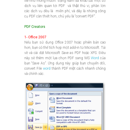
file như mong muốn. Đặng Nam đã khảo sát một số
dịch vụ liên quan tới PDF và thật thú vị, phần lớn
các dịch vụ đều là miễn phí, và đây là những công
cụ PDF cần thiết hơn, chủ yếu là “convert PDF”.
PDF Creators
1- Office 2007
Nếu bạn sử dụng Office 2007 hoặc phiên bản cao
hơn, bạn có thể tích hợp một add-in từ Microsoft. Tải
về và cài đặt Microsoft Save as PDF hoặc XPS. Điều
này sẽ thêm một lựa chọn PDF sang MS
Word
của
bạn “Save As”. Ứng dụng này giúp bạn chuyển đổi,
convert File
word
thành PDF một cách nhanh chóng
và chính xác.