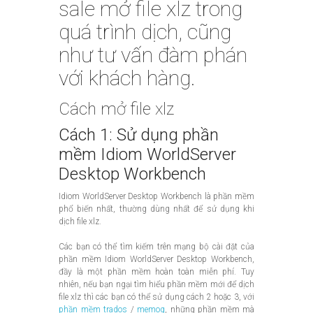
sale mở file xlz trong
quá trình dịch, cũng
như tư vấn đàm phán
với khách hàng.
Cách mở file xlz
Cách 1: Sử dụng phần
mềm Idiom WorldServer
Desktop Workbench
Idiom WorldServer Desktop Workbench là phần mềm
phổ biến nhất, thường dùng nhất để sử dụng khi
dịch file xlz.
Các bạn có thể tìm kiếm trên mạng bộ cài đặt của
phần mềm Idiom WorldServer Desktop Workbench,
đầy là một phần mềm hoàn toàn miễn phí. Tuy
nhiên, nếu bạn ngại tìm hiểu phần mềm mới để dịch
file xlz thì các bạn có thể sử dụng cách 2 hoặc 3, với
phần mềm trados
/
memoq
, những phần mềm mà