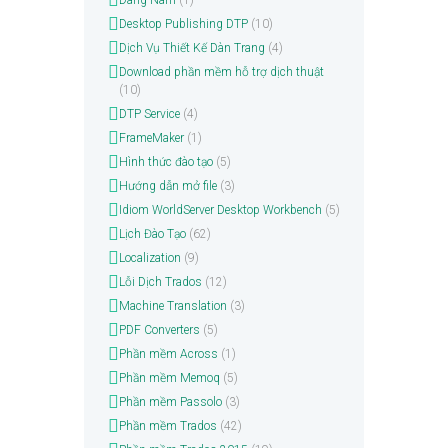
Dang Nam
(1)
Desktop Publishing DTP
(10)
Dịch Vụ Thiết Kế Dàn Trang
(4)
Download phần mềm hỗ trợ dịch thuật
(10)
DTP Service
(4)
FrameMaker
(1)
Hình thức đào tạo
(5)
Hướng dẫn mở file
(3)
Idiom WorldServer Desktop Workbench
(5)
Lịch Đào Tạo
(62)
Localization
(9)
Lỗi Dịch Trados
(12)
Machine Translation
(3)
PDF Converters
(5)
Phần mềm Across
(1)
Phần mềm Memoq
(5)
Phần mềm Passolo
(3)
Phần mềm Trados
(42)