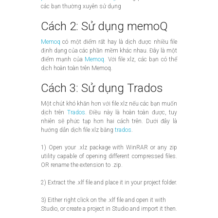
các bạn thường xuyên sử dụng
Cách 2: Sử dụng memoQ
Memoq
có một điểm rất hay là dịch được nhiều file
định dạng của các phần mềm khác nhau. Đây là một
điểm mạnh của
Memoq
. Với file xlz, các bạn có thể
dịch hoàn toàn trên Memoq.
Cách 3: Sử dụng Trados
Một chút khó khăn hơn với file xlz nếu các bạn muốn
dịch trên
Trados
. Điều này là hoàn toàn được, tuy
nhiên sẽ phức tạp hơn hai cách trên. Dưới đây là
hướng dẫn dịch file xlz bằng
trados
.
1) Open your .xlz package with WinRAR or any zip
utility capable of opening different compressed files.
OR rename the extension to .zip.
2) Extract the .xlf file and place it in your project folder.
3) Either right click on the .xlf file and open it with
Studio, or create a project in Studio and import it then.