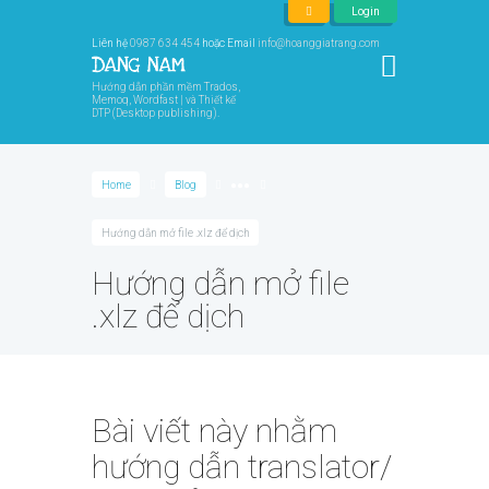
Login
Liên hệ
0987 634 454
hoặc Email
info@hoanggiatrang.com
Hướng dẫn phần mềm Trados,
Memoq, Wordfast | và Thiết kế
DTP (Desktop publishing).
Home
Blog
●●●
Hướng dẫn mở file .xlz để dịch
Hướng dẫn mở file
.xlz để dịch
Bài viết này nhằm
hướng dẫn translator/