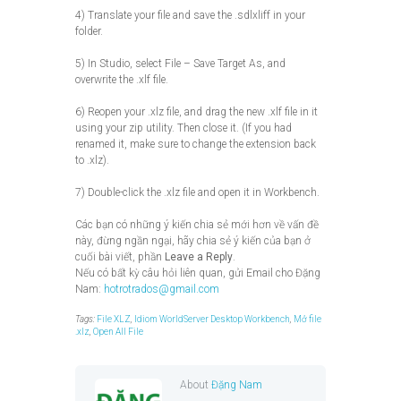
4) Translate your file and save the .sdlxliff in your
folder.
5) In Studio, select File – Save Target As, and
overwrite the .xlf file.
6) Reopen your .xlz file, and drag the new .xlf file in it
using your zip utility. Then close it. (If you had
renamed it, make sure to change the extension back
to .xlz).
7) Double-click the .xlz file and open it in Workbench.
Các bạn có những ý kiến chia sẻ mới hơn về vấn đề
này, đừng ngần ngại, hãy chia sẻ ý kiến của bạn ở
cuối bài viết, phần
Leave a Reply
.
Nếu có bất kỳ câu hỏi liên quan, gửi Email cho Đặng
Nam:
hotrotrados@gmail.com
Tags:
File XLZ
,
Idiom WorldServer Desktop Workbench
,
Mở file
.xlz
,
Open All File
About
Đặng Nam