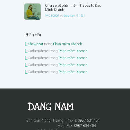
Chia sẻ về phần mềm Trados từ Đào
Minh Khánh
19/03/2020
by
Đặng Nam
1201
Phản Hồi
Shawnnat
trong
Phần mềm Xbench
Kathryndrync
trong
Phần mềm Xbench
Kathryndrync
trong
Phần mềm Xbench
Kathryndrync
trong
Phần mềm Xbench
Kathryndrync
trong
Phần mềm Xbench
811 Giải Phóng - Hoàng
Phone:
0987 634 454
Mai
Fax:
0987 634 454