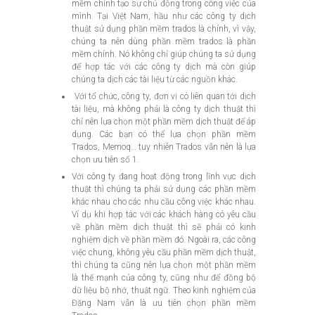
mềm chính tạo sự chủ động trong công việc của
mình. Tại Việt Nam, hầu như các công ty dịch
thuật sử dụng phần mềm trados là chính, vì vậy,
chúng ta nên dùng phần mềm trados là phần
mềm chính. Nó không chỉ giúp chúng ta sử dụng
để hợp tác với các công ty dịch mà còn giúp
chúng ta dịch các tài liệu từ các nguồn khác.
Với tổ chức, công ty, đơn vị có liên quan tới dịch
tài liệu, mà không phải là công ty dịch thuật thì
chỉ nên lựa chọn một phần mềm dịch thuật để áp
dụng. Các bạn có thể lựa chọn phần mềm
Trados, Memoq… tuy nhiên Trados vẫn nên là lựa
chọn ưu tiên số 1.
Với công ty đang hoạt động trong lĩnh vực dịch
thuật thì chúng ta phải sử dụng các phần mềm
khác nhau cho các nhu cầu công việc khác nhau.
Ví dụ khi hợp tác với các khách hàng có yêu cầu
về phần mềm dịch thuật thì sẽ phải có kinh
nghiệm dịch về phần mềm đó. Ngoài ra, các công
việc chung, không yêu cầu phần mềm dịch thuật,
thì chúng ta cũng nên lựa chọn một phần mềm
là thế mạnh của công ty, cũng như để đồng bộ
dữ liệu bộ nhớ, thuật ngữ. Theo kinh nghiệm của
Đặng Nam vẫn là ưu tiên chọn phần mềm