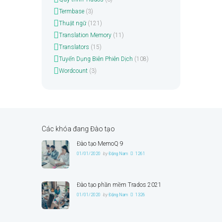
Termbase
(3)
Thuật ngữ
(121)
Translation Memory
(11)
Translators
(15)
Tuyển Dụng Biên Phiên Dịch
(108)
Wordcount
(3)
Các khóa đang Đào tạo
Đào tạo MemoQ 9
01/01/2020
by
Đặng Nam
1261
Đào tạo phần mềm Trados 2021
01/01/2020
by
Đặng Nam
1326