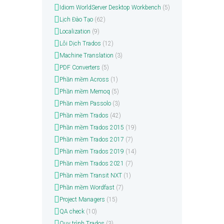
Idiom WorldServer Desktop Workbench
(5)
Lịch Đào Tạo
(62)
Localization
(9)
Lỗi Dịch Trados
(12)
Machine Translation
(3)
PDF Converters
(5)
Phần mềm Across
(1)
Phần mềm Memoq
(5)
Phần mềm Passolo
(3)
Phần mềm Trados
(42)
Phần mềm Trados 2015
(19)
Phần mềm Trados 2017
(7)
Phần mềm Trados 2019
(14)
Phần mềm Trados 2021
(7)
Phần mềm Transit NXT
(1)
Phần mềm Wordfast
(7)
Project Managers
(15)
QA check
(10)
Quy trình Trados
(3)