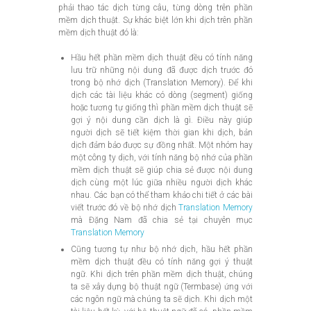
phải thao tác dịch từng câu, từng dòng trên phần
mềm dịch thuật. Sự khác biệt lớn khi dịch trên phần
mềm dịch thuật đó là:
Hầu hết phần mềm dịch thuật đều có tính năng
lưu trữ những nội dung đã được dịch trước đó
trong bộ nhớ dịch (Translation Memory). Để khi
dịch các tài liệu khác có dòng (segment) giống
hoặc tương tự giống thì phần mềm dịch thuật sẽ
gợi ý nội dung cần dịch là gì. Điều này giúp
người dịch sẽ tiết kiệm thời gian khi dịch, bản
dịch đảm bảo được sự đồng nhất. Một nhóm hay
một công ty dịch, với tính năng bộ nhớ của phần
mềm dịch thuật sẽ giúp chia sẻ được nội dung
dịch cùng một lúc giữa nhiều người dịch khác
nhau. Các bạn có thể tham khảo chi tiết ở các bài
viết trước đó về bộ nhớ dịch
Translation Memory
mà Đặng Nam đã chia sẻ tại chuyên mục
Translation Memory
Cũng tương tự như bộ nhớ dịch, hầu hết phần
mềm dịch thuật đều có tính năng gợi ý thuật
ngữ. Khi dịch trên phần mềm dịch thuật, chúng
ta sẽ xây dựng bộ thuật ngữ (Termbase) ứng với
các ngôn ngữ mà chúng ta sẽ dịch. Khi dịch một