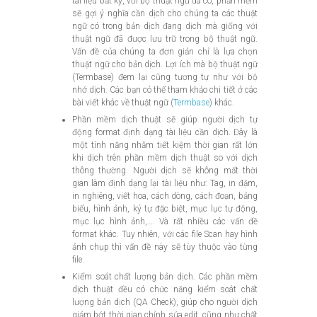
tài liệu bất kỳ, với bộ thuật ngữ đã có, phần mềm
sẽ gợi ý nghĩa cần dịch cho chúng ta các thuật
ngữ có trong bản dịch đang dịch mà giống với
thuật ngữ đã được lưu trữ trong bộ thuật ngữ.
Vấn đề của chúng ta đơn giản chỉ là lựa chọn
thuật ngữ cho bản dịch. Lợi ích mà bộ thuật ngữ
(Termbase) đem lại cũng tương tự như với bộ
nhớ dịch. Các bạn có thể tham khảo chi tiết ở các
bài viết khác về thuật ngữ (
Termbase
) khác.
Phần mềm dịch thuật sẽ giúp người dịch tự
động format định dạng tài liệu cần dịch. Đây là
một tính năng nhằm tiết kiệm thời gian rất lớn
khi dịch trên phần mềm dịch thuật so với dịch
thông thường. Người dịch sẽ không mất thời
gian làm định dạng lại tài liệu như: Tag, in đậm,
in nghiêng, viết hoa, cách dòng, cách đoạn, bảng
biểu, hình ảnh, ký tự đặc biệt, mục lục tự động,
mục lục hình ảnh,…. Và rất nhiều các vấn đề
format khác. Tuy nhiên, với các file Scan hay hình
ảnh chụp thì vấn đề này sẽ tùy thuộc vào từng
file.
Kiểm soát chất lượng bản dịch. Các phần mềm
dịch thuật đều có chức năng kiểm soát chất
lượng bản dịch (QA Check), giúp cho người dịch
giảm bớt thời gian chỉnh sửa edit, cũng như chất