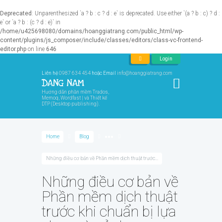
Deprecated
: Unparenthesized `a ? b : c ? d : e` is deprecated. Use either `(a ? b : c) ? d :
e` or `a ? b : (c ? d : e)` in
/home/u425698080/domains/hoanggiatrang.com/public_html/wp-
content/plugins/js_composer/include/classes/editors/class-vc-frontend-
editor.php
on line
646
Login
Liên hệ
0987 634 454
hoặc Email
info@hoanggiatrang.com
Hướng dẫn phần mềm Trados,
Memoq, Wordfast | và Thiết kế
DTP (Desktop publishing).
Home
Blog
●●●
Những điều cơ bản về Phần mềm dịch thuật trước...
Những điều cơ bản về
Phần mềm dịch thuật
trước khi chuẩn bị lựa