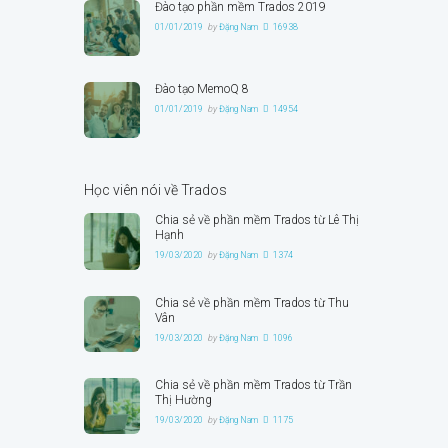
Đào tạo phần mềm Trados 2019
01/01/2019
by
Đặng Nam
16938
Đào tạo MemoQ 8
01/01/2019
by
Đặng Nam
14954
Học viên nói về Trados
Chia sẻ về phần mềm Trados từ Lê Thị
Hạnh
19/03/2020
by
Đặng Nam
1374
Chia sẻ về phần mềm Trados từ Thu
Vân
19/03/2020
by
Đặng Nam
1096
Chia sẻ về phần mềm Trados từ Trần
Thị Hường
19/03/2020
by
Đặng Nam
1175