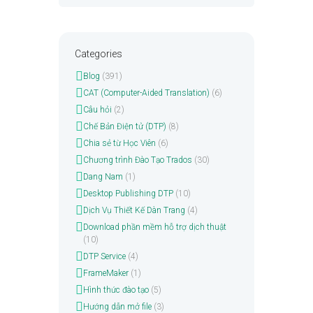
Categories
Blog
(391)
CAT (Computer-Aided Translation)
(6)
Câu hỏi
(2)
Chế Bản Điện tử (DTP)
(8)
Chia sẻ từ Học Viên
(6)
Chương trình Đào Tạo Trados
(30)
Dang Nam
(1)
Desktop Publishing DTP
(10)
Dịch Vụ Thiết Kế Dàn Trang
(4)
Download phần mềm hỗ trợ dịch thuật
(10)
DTP Service
(4)
FrameMaker
(1)
Hình thức đào tạo
(5)
Hướng dẫn mở file
(3)