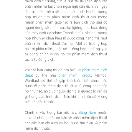
mềm dịch tự động, tức là đưa tài liệu cần dịch vào
phần mềm và lựa chọn ngôn ngữ cần dịch, và ngay
lập tức phần mềm sẽ cho ra bản dịch. Nhiều trường
hợp muốn tìm phần mềm dịch thuật với mong
muốn phần mềm giúp tạo ra bản dịch thô sau đó
người dùng sẽ chỉnh sửa lại (giống như hoạt động
của máy dịch (Machine Translation)). Những trường
hợp như vậy chưa hiểu rõ được công năng mà một
phần mềm dịch thuật đem lại. Một số trường hợp
nói tới phần mềm, một số trường hợp nghĩ ngay là
tự động, chính vì vậy nói tới phần mềm dịch thuật
tức là tự động dịch.
Với các bạn đang muốn tìm hiểu về
phần mềm dịch
thuật
cụ thể như
phần mềm Trados
, Memoq,
Wordfast…có thể sẽ gặp khó khăn, bởi chưa hiểu
được rõ phần mềm dịch thuật là gì, công năng của
nó như nào, nó giúp người dịch giải quyết các vấn đề
gì trong quá trình dịch. Nên khi tìm hiểu sẽ không
biết bắt đầu từ đâu.
Chính vì vậy trong bài viết này,
Đặng Nam
muốn
chia sẻ những điều cơ bản về phần mềm dịch thuật
cho các bạn chưa có cơ hội được tìm hiểu về phần
mềm dịch thuật.