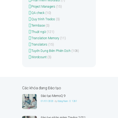
Phần mềm Wordfast
(7)
Project Managers
(15)
QA check
(10)
Quy trình Trados
(3)
Termbase
(3)
Thuật ngữ
(121)
Translation Memory
(11)
Translators
(15)
Tuyển Dụng Biên Phiên Dịch
(108)
Wordcount
(3)
Các khóa đang Đào tạo
Đào tạo MemoQ 9
01/01/2020
by
Đặng Nam
1261
Đào tạo phần mềm Trados 2021