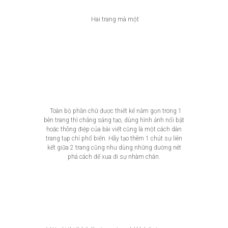
Hai trang mà một
Toàn bộ phần chữ được thiết kế nằm gọn trong 1
bên trang thì chẳng sáng tạo, dùng hình ảnh nổi bật
hoặc thông điệp của bài viết cũng là một cách dàn
trang tạp chí phổ biến. Hãy tạo thêm 1 chút sự liên
kết giữa 2 trang cũng như dùng những đường nét
phá cách để xua đi sự nhàm chán.