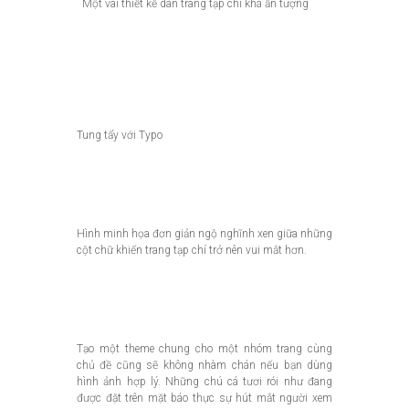
Một vài thiết kế
dàn trang tạp chí
khá ấn tượng
Tung tẩy với Typo
Hình minh họa đơn giản ngộ nghĩnh xen giữa những
cột chữ khiến trang tạp chí trở nên vui mắt hơn.
Tạo một theme chung cho một nhóm trang cùng
chủ đề cũng sẽ không nhàm chán nếu bạn dùng
hình ảnh hợp lý. Những chú cá tươi rói như đang
được đặt trên mặt báo thực sự hút mắt người xem