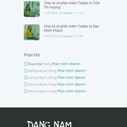
Chia sẻ về phần mềm Trados từ Trần
Thị Hường
19/03/2020
by
Đặng Nam
1176
Chia sẻ về phần mềm Trados từ Đào
Minh Khánh
19/03/2020
by
Đặng Nam
1202
Phản Hồi
Shawnnat
trong
Phần mềm Xbench
Kathryndrync
trong
Phần mềm Xbench
Kathryndrync
trong
Phần mềm Xbench
Kathryndrync
trong
Phần mềm Xbench
Kathryndrync
trong
Phần mềm Xbench