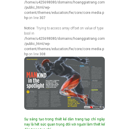
/home/u425698080/domains/hoanggiatrang.com
/public_html/wp-
content/themes/education/fw/core/core.media.p
hp
on line
307
Notice
: Trying to access array offset on value of type
bool in
/home/u425698080/domains/hoanggiatrang.com
/public_html/wp-
content/themes/education/fw/core/core.media.p
hp
on line
308
Sự sáng tạo trong thiết kế dàn trang tạp chí ngày
nay là hết sức quan trọng đối với người làm thiết kế