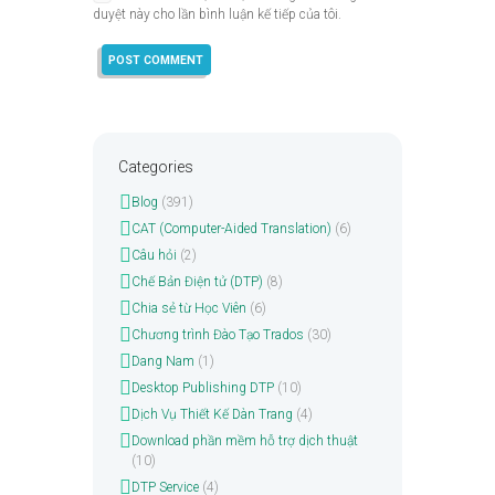
duyệt này cho lần bình luận kế tiếp của tôi.
Categories
Blog
(391)
CAT (Computer-Aided Translation)
(6)
Câu hỏi
(2)
Chế Bản Điện tử (DTP)
(8)
Chia sẻ từ Học Viên
(6)
Chương trình Đào Tạo Trados
(30)
Dang Nam
(1)
Desktop Publishing DTP
(10)
Dịch Vụ Thiết Kế Dàn Trang
(4)
Download phần mềm hỗ trợ dịch thuật
(10)
DTP Service
(4)