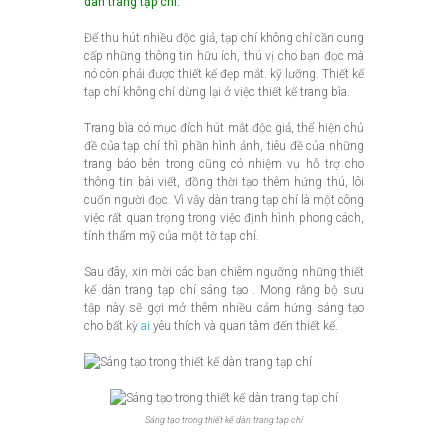
dàn trang tạp chí.
Để thu hút nhiều độc giả, tạp chí không chỉ cần cung
cấp những thông tin hữu ích, thú vị cho bạn đọc mà
nó còn phải được thiết kế đẹp mắt. kỹ lưỡng. Thiết kế
tạp chí không chỉ dừng lại ở việc thiết kế trang bìa.
Trang bìa có mục đích hút mắt độc giả, thể hiện chủ
đề của tạp chí thì phần hình ảnh, tiêu đề của những
trang báo bên trong cũng có nhiệm vụ hỗ trợ cho
thông tin bài viết, đồng thời tạo thêm hứng thú, lôi
cuốn người đọc. Vì vậy dàn trang tạp chí là một công
việc rất quan trọng trong việc định hình phong cách,
tính thẩm mỹ của một tờ tạp chí.
Sau đây, xin mời các bạn chiêm ngưỡng những thiết
kế dàn trang tạp chí sáng tạo . Mong rằng bộ sưu
tập này sẽ gợi mở thêm nhiều cảm hứng sáng tạo
cho bất kỳ
ai
yêu thích và quan tâm đến thiết kế.
Sáng tạo trong thiết kế dàn trang tạp chí