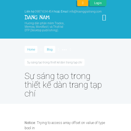
Login
Liên hệ
0987 634 454
hoặc Email
info@hoanggiatrang.com
Hướng dẫn phần mềm Trados,
Memoq, Wordfast | và Thiết kế
DTP (Desktop publishing).
Home
Blog
●●●
Sự sáng tạo trong thiết kế dàn trang tạp chí
Sự sáng tạo trong
thiết kế dàn trang tạp
chí
Notice
: Trying to access array offset on value of type
bool in