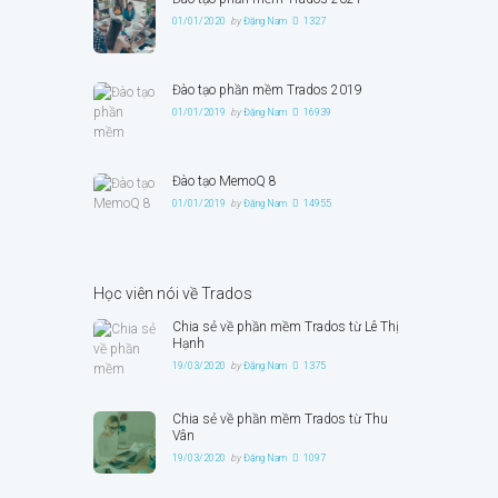
01/01/2020
by
Đặng Nam
1327
Đào tạo phần mềm Trados 2019
01/01/2019
by
Đặng Nam
16939
Đào tạo MemoQ 8
01/01/2019
by
Đặng Nam
14955
Học viên nói về Trados
Chia sẻ về phần mềm Trados từ Lê Thị
Hạnh
19/03/2020
by
Đặng Nam
1375
Chia sẻ về phần mềm Trados từ Thu
Vân
19/03/2020
by
Đặng Nam
1097