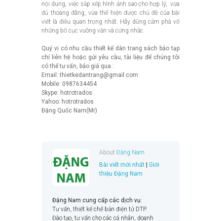
nội dung, việc sắp xếp hình ảnh sao cho hợp lý, vừa
đủ thoáng đãng, vừa thể hiện được chủ đề của bài
viết là điều quan trọng nhất. Hãy dũng cảm phá vỡ
những bố cục vuông vắn và cứng nhắc.
Quý vị có nhu cầu thiết kế dàn trang sách báo tạp
chí liên hệ hoặc gửi yêu cầu, tài liệu để chúng tôi
có thể tư vấn, báo giá qua :
Email: thietkedantrang@gmail.com
Mobile: 0987634454
Skype: hotrotrados
Yahoo: hotrotrados
Đặng Quốc Nam(Mr)
About
Đặng Nam
Bài viết mới nhất
|
Giới
thiệu Đặng Nam
Đặng Nam cung cấp các dịch vụ:
Tư vấn, thiết kế chế bản điện tử DTP.
Đào tạo, tư vấn cho các cá nhân, doanh