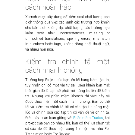
cách hoàn hảo
Xbench được xây dựng để kiểm soát chất lượng bản
dịch thông qua việc xác định các trường hợp khiến
cho bản dịch không đạt chất lượng, các trường hợp
kiểm soát như: inconsistencies, missing or
unmodified translations, spelling errors, mismatch
in numbers hoặc tags, không đồng nhất thuật ngữ,
và nhiều hơn nữa.
Kiểm tra chính tả một
cách nhanh chóng
Trường hợp Project của bạn lên tới hàng trăm tập tin,
tuy nhiên chỉ có một vài từ sai. Điều khiến bạn mất
thời gian đó là bạn sẽ phải mở từng file lên để kiểm
tra. Nhưng với phần mềm Xbench thì việc này sẽ
được thực hiện một cách nhanh chóng. Bạn có thể
tải và kiểm tra chính tả tất cả các tập tin cùng một
lúc và chỉnh sửa các tập tin có vấn đề về chính tả.
Điều này hoàn toàn giống với
Phần mềm Trados
, khi
project của bạn có nhiều file, bạn có thể lựa chọn tất
cả các file để thực hiện cùng 1 nhiệm vụ như For
Translation hoặc For Review