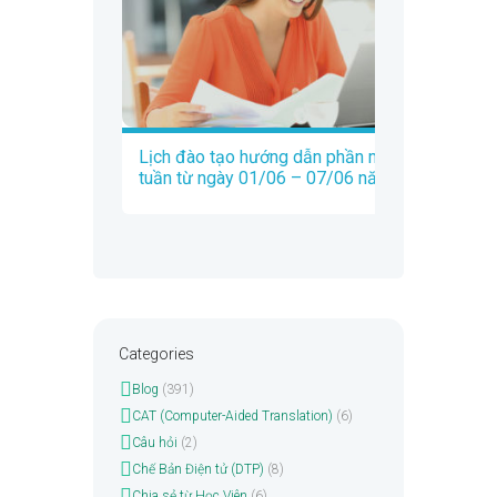
Lịch đào tạo hướng dẫn phần mềm Trados
tuần từ ngày 01/06 – 07/06 năm 2020
Categories
Blog
(391)
CAT (Computer-Aided Translation)
(6)
Câu hỏi
(2)
Chế Bản Điện tử (DTP)
(8)
Chia sẻ từ Học Viên
(6)