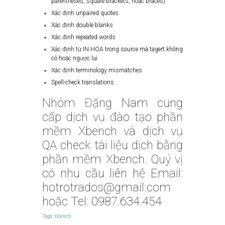
parentheses, square brackets, hoặc braces)
Xác định unpaired quotes
Xác định double blanks
Xác định repeated words
Xác định từ IN HOA trong source mà tagert không
có hoặc ngược lại
Xác định terminology mismatches
Spell-check translations
Nhóm Đặng Nam cung
cấp dịch vụ đào tạo phần
mềm Xbench và dịch vụ
QA check tài liệu dịch bằng
phần mềm Xbench. Quý vị
có nhu cầu liên hệ Email:
hotrotrados@gmail.com
hoặc Tel: 0987.634.454
Tags:
Xbench