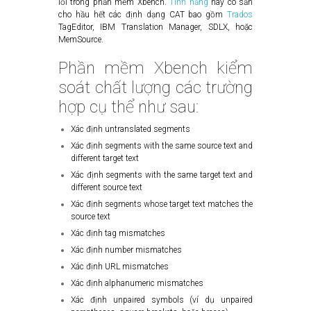
lỗi trong phần mềm Xbench.
Tính năng
này có sẵn
cho hầu hết các định dạng CAT bao gồm
Trados
TagEditor, IBM Translation Manager, SDLX, hoặc
MemSource.
Phần mềm Xbench kiểm
soát chất lượng các trường
hợp cụ thể như sau:
Xác định untranslated segments
Xác định segments with the same source text and
different target text
Xác định segments with the same target text and
different source text
Xác định segments whose target text matches the
source text
Xác định tag mismatches
Xác định number mismatches
Xác định URL mismatches
Xác định alphanumeric mismatches
Xác định unpaired symbols (ví dụ unpaired