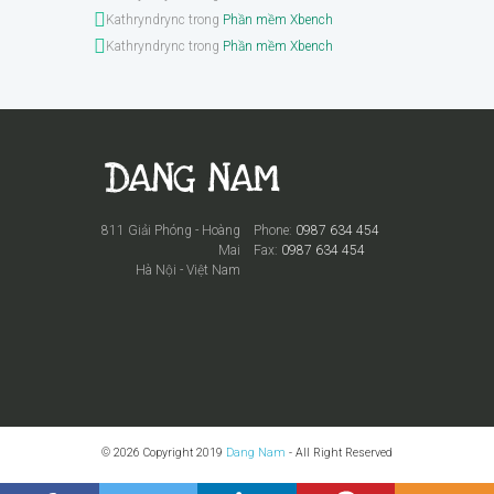
Kathryndrync
trong
Phần mềm Xbench
Kathryndrync
trong
Phần mềm Xbench
811 Giải Phóng - Hoàng
Phone:
0987 634 454
Mai
Fax:
0987 634 454
Hà Nội - Việt Nam
© 2026 Copyright 2019
Dang Nam
- All Right Reserved