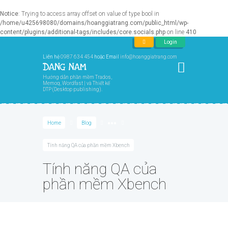
Notice
: Trying to access array offset on value of type bool in
/home/u425698080/domains/hoanggiatrang.com/public_html/wp-
content/plugins/additional-tags/includes/core.socials.php
on line
410
Login
Liên hệ
0987 634 454
hoặc Email
info@hoanggiatrang.com
Hướng dẫn phần mềm Trados,
Memoq, Wordfast | và Thiết kế
DTP (Desktop publishing).
Home
Blog
●●●
Tính năng QA của phần mềm Xbench
Tính năng QA của
phần mềm Xbench