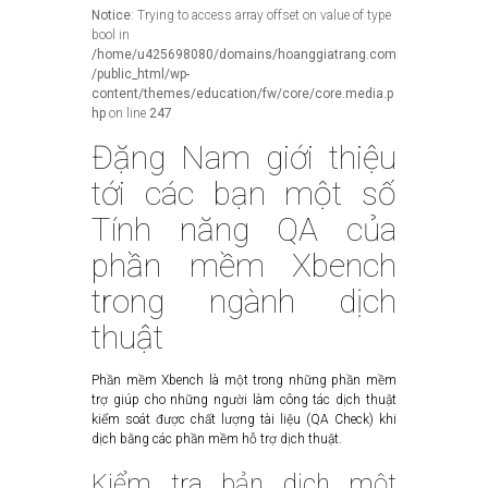
Notice
: Trying to access array offset on value of type
bool in
/home/u425698080/domains/hoanggiatrang.com
/public_html/wp-
content/themes/education/fw/core/core.media.p
hp
on line
247
Đặng Nam giới thiệu
tới các bạn một số
Tính năng QA của
phần mềm Xbench
trong ngành dịch
thuật
Phần mềm Xbench là một trong những phần mềm
trợ giúp cho những người làm công tác dịch thuật
kiểm soát được chất lượng tài liệu (QA Check) khi
dịch bằng các phần mềm hỗ trợ dịch thuật.
Kiểm tra bản dịch một