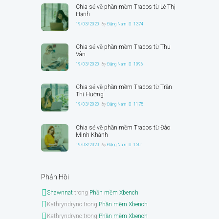
Chia sẻ về phần mềm Trados từ Lê Thị
Hạnh
19/03/2020
by
Đặng Nam
1374
Chia sẻ về phần mềm Trados từ Thu
Vân
19/03/2020
by
Đặng Nam
1096
Chia sẻ về phần mềm Trados từ Trần
Thị Hường
19/03/2020
by
Đặng Nam
1175
Chia sẻ về phần mềm Trados từ Đào
Minh Khánh
19/03/2020
by
Đặng Nam
1201
Phản Hồi
Shawnnat
trong
Phần mềm Xbench
Kathryndrync
trong
Phần mềm Xbench
Kathryndrync
trong
Phần mềm Xbench