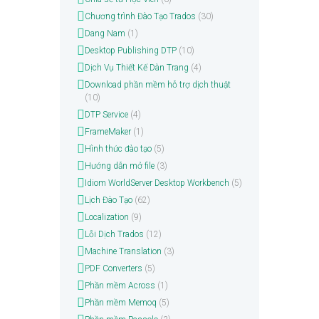
Chương trình Đào Tạo Trados
(30)
Dang Nam
(1)
Desktop Publishing DTP
(10)
Dịch Vụ Thiết Kế Dàn Trang
(4)
Download phần mềm hỗ trợ dịch thuật
(10)
DTP Service
(4)
FrameMaker
(1)
Hình thức đào tạo
(5)
Hướng dẫn mở file
(3)
Idiom WorldServer Desktop Workbench
(5)
Lịch Đào Tạo
(62)
Localization
(9)
Lỗi Dịch Trados
(12)
Machine Translation
(3)
PDF Converters
(5)
Phần mềm Across
(1)
Phần mềm Memoq
(5)