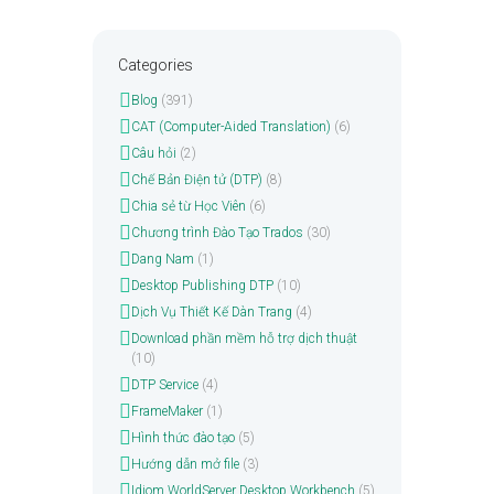
Categories
Blog
(391)
CAT (Computer-Aided Translation)
(6)
Câu hỏi
(2)
Chế Bản Điện tử (DTP)
(8)
Chia sẻ từ Học Viên
(6)
Chương trình Đào Tạo Trados
(30)
Dang Nam
(1)
Desktop Publishing DTP
(10)
Dịch Vụ Thiết Kế Dàn Trang
(4)
Download phần mềm hỗ trợ dịch thuật
(10)
DTP Service
(4)
FrameMaker
(1)
Hình thức đào tạo
(5)
Hướng dẫn mở file
(3)
Idiom WorldServer Desktop Workbench
(5)