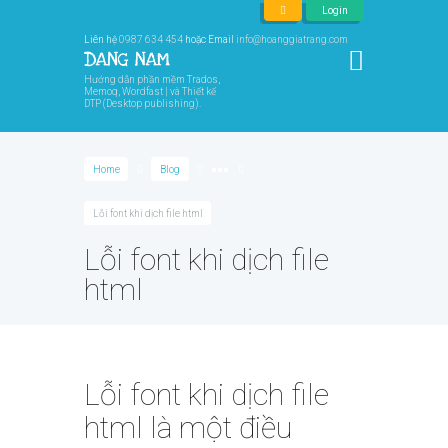
Login
Liên hệ
0987 634 454
hoặc Email
info@hoanggiatrang.com
Hướng dẫn phần mềm Trados,
Memoq, Wordfast | và Thiết kế
DTP (Desktop publishing).
Home
Blog
●●●
Lỗi font khi dịch file html
Lỗi font khi dịch file
html
Lỗi font khi dịch file
html là một điều