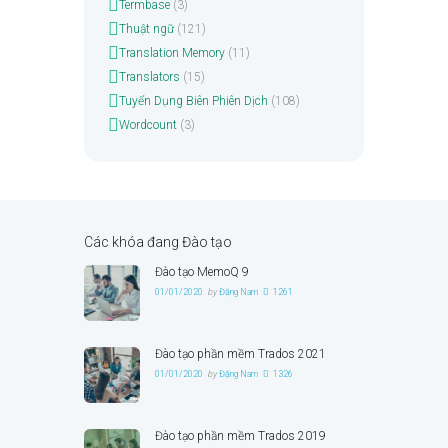
Termbase
(3)
Thuật ngữ
(121)
Translation Memory
(11)
Translators
(15)
Tuyển Dụng Biên Phiên Dịch
(108)
Wordcount
(3)
Các khóa đang Đào tạo
Đào tạo MemoQ 9
01/01/2020
by
Đặng Nam
1261
Đào tạo phần mềm Trados 2021
01/01/2020
by
Đặng Nam
1326
Đào tạo phần mềm Trados 2019