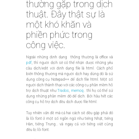
thường gặp trong dịch
thuật. Đây thật sự là
một khó khăn và
phiền phức trong
công việc.
Ngoài những định dạng thông thường là office và
pdf
, thì người dịch sẽ có thể nhận được những yêu
cầu dịch/edit với định dạng file là html. Cách phổ
biến thông thường mà người dịch hay dùng đó là sử
dụng công cụ Notepad++ để dịch file html. Một số
người dịch thành thạo với các công cụ phần mềm hỗ
trợ dịch thuật như
Trados
,
memoq
.. thì họ có thể sử
dụng những phần mềm đó để dịch. Bởi hầu hết các
công cụ hỗ trợ dịch đều dịch được file html.
Tuy nhiên vấn đề mà cả hai cách sẽ đều gặp phải đó
là lỗi font ở một số ngôn ngữ như tiếng Nhật, tiếng
Hàn, tiếng Trung… và ngay cả với tiếng việt cũng
đều bị lỗi font.