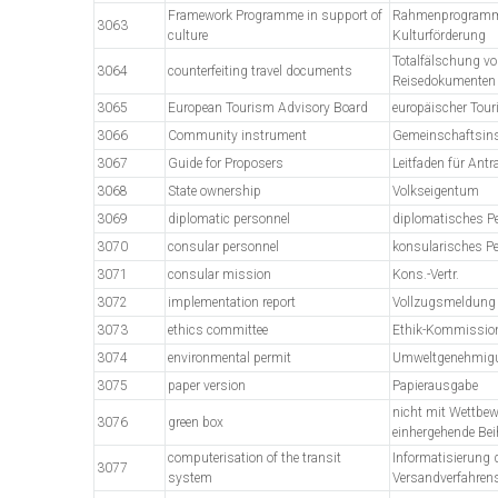
Framework Programme in support of
Rahmenprogramm
3063
culture
Kulturförderung
Totalfälschung v
3064
counterfeiting travel documents
Reisedokumenten
3065
European Tourism Advisory Board
europäischer Tou
3066
Community instrument
Gemeinschaftsin
3067
Guide for Proposers
Leitfaden für Antra
3068
State ownership
Volkseigentum
3069
diplomatic personnel
diplomatisches P
3070
consular personnel
konsularisches P
3071
consular mission
Kons.-Vertr.
3072
implementation report
Vollzugsmeldung
3073
ethics committee
Ethik-Kommissio
3074
environmental permit
Umweltgenehmig
3075
paper version
Papierausgabe
nicht mit Wettbe
3076
green box
einhergehende Bei
computerisation of the transit
Informatisierung 
3077
system
Versandverfahren