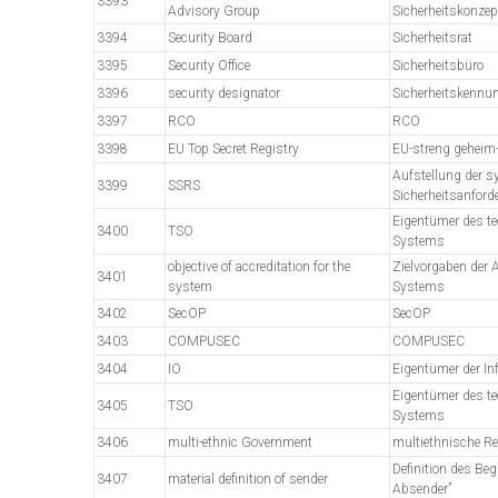
3393
Advisory Group
Sicherheitskonzep
3394
Security Board
Sicherheitsrat
3395
Security Office
Sicherheitsbüro
3396
security designator
Sicherheitskennu
3397
RCO
RCO
3398
EU Top Secret Registry
EU-streng geheim-
Aufstellung der s
3399
SSRS
Sicherheitsanford
Eigentümer des t
3400
TSO
Systems
objective of accreditation for the
Zielvorgaben der 
3401
system
Systems
3402
SecOP
SecOP
3403
COMPUSEC
COMPUSEC
3404
IO
Eigentümer der In
Eigentümer des t
3405
TSO
Systems
3406
multi-ethnic Government
multiethnische R
Definition des Begr
3407
material definition of sender
Absender”