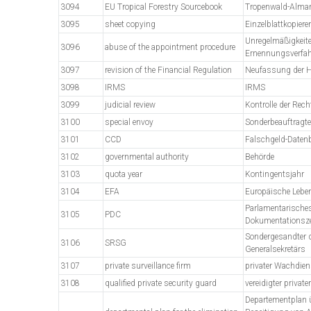
3094
EU Tropical Forestry Sourcebook
Tropenwald-Alma
3095
sheet copying
Einzelblattkopieren
Unregelmäßigkeite
3096
abuse of the appointment procedure
Ernennungsverfa
3097
revision of the Financial Regulation
Neufassung der 
3098
IRMS
IRMS
3099
judicial review
Kontrolle der Rec
3100
special envoy
Sonderbeauftragte
3101
CCD
Falschgeld-Daten
3102
governmental authority
Behörde
3103
quota year
Kontingentsjahr
3104
EFA
Europäische Lebe
Parlamentarische
3105
PDC
Dokumentationsz
Sondergesandter 
3106
SRSG
Generalsekretärs
3107
private surveillance firm
privater Wachdien
3108
qualified private security guard
vereidigter priva
Departementplan ü