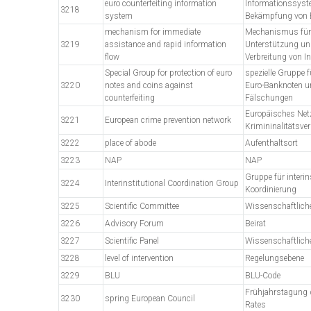
euro counterfeiting information
Informationssyst
3218
system
Bekämpfung von 
mechanism for immediate
Mechanismus für 
3219
assistance and rapid information
Unterstützung un
flow
Verbreitung von I
Special Group for protection of euro
spezielle Gruppe 
3220
notes and coins against
Euro-Banknoten u
counterfeiting
Fälschungen
Europäisches Netz
3221
European crime prevention network
Krimininalitätsve
3222
place of abode
Aufenthaltsort
3223
NAP
NAP
Gruppe für interins
3224
Interinstitutional Coordination Group
Koordinierung
3225
Scientific Committee
Wissenschaftlic
3226
Advisory Forum
Beirat
3227
Scientific Panel
Wissenschaftlic
3228
level of intervention
Regelungsebene
3229
BLU
BLU-Code
Frühjahrstagung 
3230
spring European Council
Rates