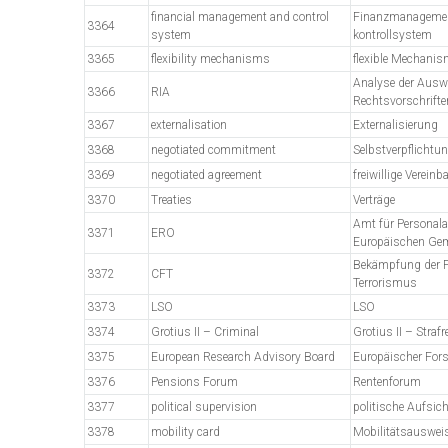
financial management and control
Finanzmanagemen
3364
system
kontrollsystem
3365
flexibility mechanisms
flexible Mechani
Analyse der Ausw
3366
RIA
Rechtsvorschrifte
3367
externalisation
Externalisierung
3368
negotiated commitment
Selbstverpflichtu
3369
negotiated agreement
freiwillige Verein
3370
Treaties
Verträge
Amt für Personal
3371
ERO
Europäischen Ge
Bekämpfung der F
3372
CFT
Terrorismus
3373
LSO
LSO
3374
Grotius II – Criminal
Grotius II – Strafr
3375
European Research Advisory Board
Europäischer For
3376
Pensions Forum
Rentenforum
3377
political supervision
politische Aufsich
3378
mobility card
Mobilitätsauswei