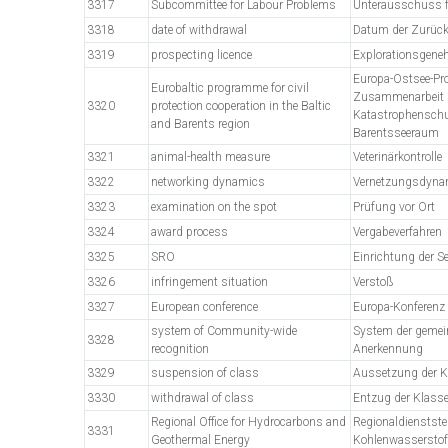
3317
Subcommittee for Labour Problems
Unterausschuss f
3318
date of withdrawal
Datum der Zurüc
3319
prospecting licence
Explorationsgen
Europa-Ostsee-Pr
Eurobaltic programme for civil
Zusammenarbeit
3320
protection cooperation in the Baltic
Katastrophenschu
and Barents region
Barentsseeraum
3321
animal-health measure
Veterinärkontrolle
3322
networking dynamics
Vernetzungsdyna
3323
examination on the spot
Prüfung vor Ort
3324
award process
Vergabeverfahren
3325
SRO
Einrichtung der S
3326
infringement situation
Verstoß
3327
European conference
Europa-Konferenz
system of Community-wide
System der gemei
3328
recognition
Anerkennung
3329
suspension of class
Aussetzung der K
3330
withdrawal of class
Entzug der Klass
Regional Office for Hydrocarbons and
Regionaldienststel
3331
Geothermal Energy
Kohlenwasserstof