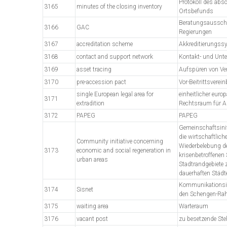
Protokoll des abs
3165
minutes of the closing inventory
Ortsbefunds
Beratungsaussch
3166
GAC
Regierungen
3167
accreditation scheme
Akkreditierungss
3168
contact and support network
Kontakt- und Unt
3169
asset tracing
Aufspüren von V
3170
pre-accession pact
Vor-Beitrittsverei
single European legal area for
einheitlicher euro
3171
extradition
Rechtsraum für A
3172
PAPEG
PAPEG
Gemeinschaftsinit
die wirtschaftlich
Community initiative concerning
Wiederbelebung d
3173
economic and social regeneration in
krisenbetroffenen
urban areas
Stadtrandgebiete 
dauerhaften Städt
Kommunikationsin
3174
Sisnet
den Schengen-Ra
3175
waiting area
Warteraum
3176
vacant post
zu besetzende Stel