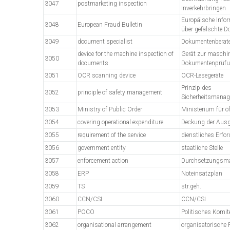
3047
postmarketing inspection
Inverkehrbringen
Europäische Infor
3048
European Fraud Bulletin
über gefälschte 
3049
document specialist
Dokumentenberat
device for the machine inspection of
Gerät zur maschin
3050
documents
Dokumentenprüf
3051
OCR scanning device
OCR-Lesegeräte
Prinzip des
3052
principle of safety management
Sicherheitsmana
3053
Ministry of Public Order
Ministerium für ö
3054
covering operational expenditure
Deckung der Aus
3055
requirement of the service
dienstliches Erfor
3056
government entity
staatliche Stelle
3057
enforcement action
Durchsetzungsm
3058
ERP
Noteinsatzplan
3059
TS
str.geh.
3060
CCN/CSI
CCN/CSI
3061
POCO
Politisches Komit
3062
organisational arrangement
organisatorische