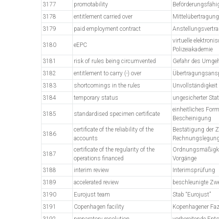
3177
promotability
Beförderungsfähig
3178
entitlement carried over
Mittelübertragung
3179
paid employment contract
Anstellungsvertr
virtuelle elektron
3180
eEPC
Polizeiakademie
3181
risk of rules being circumvented
Gefahr des Umgeh
3182
entitlement to carry (-) over
Übertragungsans
3183
shortcomings in the rules
Unvollständigkeit
3184
temporary status
ungesicherter Sta
einheitliches Form
3185
standardised specimen certificate
Bescheinigung
certificate of the reliability of the
Bestätigung der Z
3186
accounts
Rechnungslegun
certificate of the regularity of the
Ordnungsmäßigkeit
3187
operations financed
Vorgänge
3188
interim review
Interimsprüfung
3189
accelerated review
beschleunigte Zw
3190
Eurojust team
Stab “Eurojust”
3191
Copenhagen facility
Kopenhagener Fazi
3192
preparatory resolution
vorbereitende Ent