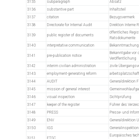
3135
subparagraph
Absatz
3136
substantive part
Inhaltsteil
3137
citation
Bezugsvermerk
3138
Directorate for Internal Audit
Direktion Interne 
öffentliches Regis
3139
public register of documents
Ratsdokumente
3140
interpretative communication
Bekanntmachung
Bekanntgabe vor d
3141
pre-publication notice
Veröffentlichung
3142
interim civilian administration
zivile Übergangsv
3143
employment-generating reform
arbeitsplatzschaf
3144
AUDIT
Generaldirektion F
3145
mission of general interest
Gemeinwohlaufga
3146
visual inspection
Sichtprüfung
3147
keeper of the register
Führer des Verzei
3148
PRESS
Presse- und Infor
3149
ENV
Generaldirektion 
3150
IGS
Generalinspektion 
Europäisches tec
3151
ETSC