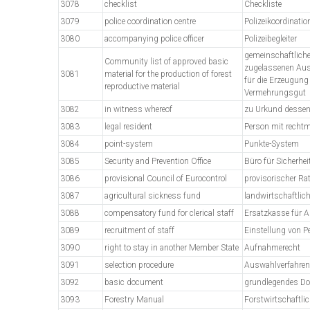
3078
checklist
Checkliste
3079
police coordination centre
Polizeikoordinatio
3080
accompanying police officer
Polizeibegleiter
gemeinschaftliche
Community list of approved basic
zugelassenen Au
3081
material for the production of forest
für die Erzeugung
reproductive material
Vermehrungsgut
3082
in witness whereof
zu Urkund desse
3083
legal resident
Person mit recht
3084
point-system
Punkte-System
3085
Security and Prevention Office
Büro für Sicherhei
3086
provisional Council of Eurocontrol
provisorischer Ra
3087
agricultural sickness fund
landwirtschaftlic
3088
compensatory fund for clerical staff
Ersatzkasse für A
3089
recruitment of staff
Einstellung von P
3090
right to stay in another Member State
Aufnahmerecht
3091
selection procedure
Auswahlverfahren
3092
basic document
grundlegendes D
3093
Forestry Manual
Forstwirtschaftl