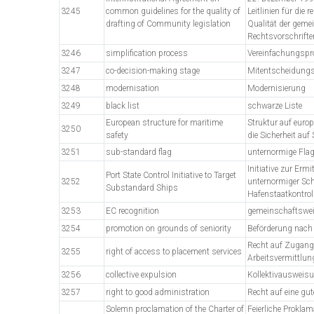
3245
common guidelines for the quality of
Leitlinien für die r
drafting of Community legislation
Qualität der geme
Rechtsvorschrifte
3246
simplification process
Vereinfachungspr
3247
co-decision-making stage
Mitentscheidung
3248
modernisation
Modernisierung
3249
black list
schwarze Liste
European structure for maritime
Struktur auf euro
3250
safety
die Sicherheit auf 
3251
sub-standard flag
unternormige Fla
Initiative zur Ermi
Port State Control Initiative to Target
3252
unternormiger Sch
Substandard Ships
Hafenstaatkontrol
3253
EC recognition
gemeinschaftswei
3254
promotion on grounds of seniority
Beförderung nach 
Recht auf Zugang
3255
right of access to placement services
Arbeitsvermittlun
3256
collective expulsion
Kollektivausweis
3257
right to good administration
Recht auf eine gu
Solemn proclamation of the Charter of
Feierliche Proklam