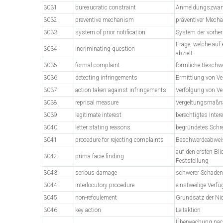
3031
bureaucratic constraint
Anmeldungszwa
3032
preventive mechanism
präventiver Mec
3033
system of prior notification
System der vorhe
Frage, welche auf
3034
incriminating question
abzielt
3035
formal complaint
förmliche Beschw
3036
detecting infringements
Ermittlung von Ve
3037
action taken against infringements
Verfolgung von Ve
3038
reprisal measure
Vergeltungsmaß
3039
legitimate interest
berechtigtes Inter
3040
letter stating reasons
begründetes Schr
3041
procedure for rejecting complaints
Beschwerdeabwe
auf den ersten Bli
3042
prima facie finding
Feststellung
3043
serious damage
schwerer Schaden
3044
interlocutory procedure
einstweilige Verf
3045
non-refoulement
Grundsatz der Ni
3046
key action
Leitaktion
Überwachung na