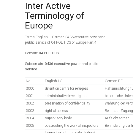
Inter Active
Terminology of
Europe
Terms English – German 0436 executive power and
public service of 04 POLITICS of Europe Part 4
Domain:
04 POLITICS
Subdomain:
0436 executive power and public
service
No.
English US
German DE
3000
detention centre for refugees
Hafteinrichtung 
3001
administrative investigation
behördliche Unte
3002
preservation of confidentiality
Wahrung der Vertr
3003
right of access
Recht auf Zugang
3004
supervisory body
Aufsichtsorgan
3005
obstructing the work of inspectors
Behinderung der I
tampering with the satellite-tracking