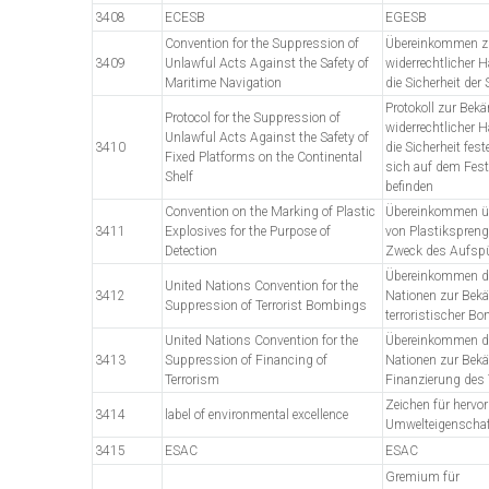
3408
ECESB
EGESB
Convention for the Suppression of
Übereinkommen z
3409
Unlawful Acts Against the Safety of
widerrechtlicher 
Maritime Navigation
die Sicherheit der 
Protokoll zur Be
Protocol for the Suppression of
widerrechtlicher 
Unlawful Acts Against the Safety of
3410
die Sicherheit fest
Fixed Platforms on the Continental
sich auf dem Fes
Shelf
befinden
Convention on the Marking of Plastic
Übereinkommen üb
3411
Explosives for the Purpose of
von Plastikspren
Detection
Zweck des Aufsp
Übereinkommen de
United Nations Convention for the
3412
Nationen zur Be
Suppression of Terrorist Bombings
terroristischer 
United Nations Convention for the
Übereinkommen de
3413
Suppression of Financing of
Nationen zur Bek
Terrorism
Finanzierung des
Zeichen für hervo
3414
label of environmental excellence
Umwelteigenscha
3415
ESAC
ESAC
Gremium für