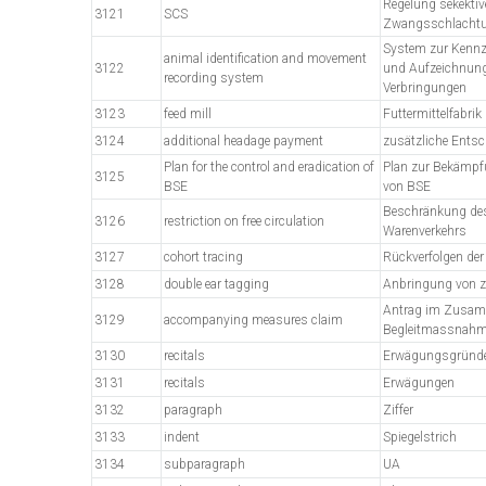
Regelung sekektiv
3121
SCS
Zwangsschlacht
System zur Kennz
animal identification and movement
3122
und Aufzeichnun
recording system
Verbringungen
3123
feed mill
Futtermittelfabrik
3124
additional headage payment
zusätzliche Entsc
Plan for the control and eradication of
Plan zur Bekämpf
3125
BSE
von BSE
Beschränkung des
3126
restriction on free circulation
Warenverkehrs
3127
cohort tracing
Rückverfolgen der
3128
double ear tagging
Anbringung von 
Antrag im Zusa
3129
accompanying measures claim
Begleitmassnah
3130
recitals
Erwägungsgründ
3131
recitals
Erwägungen
3132
paragraph
Ziffer
3133
indent
Spiegelstrich
3134
subparagraph
UA