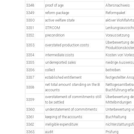
3348
proof of age
Altersnachweis
3349
reform package
Reformpaket
3350
active welfare state
aktiver Wohlfahrt
3351
STRCOM
Lenkungsaussch
3352
precondition
Voraussetzung
Überbewertung de
3353
overstated production costs
Produktionskoste
3354
intermediate costs
Kosten von Vorlei
3355
underreported sales
niedrige Ausweisu
3356
collect
beitreiben
3357
established entitlement
festgestellter An
net total amount standing on the B
Nettogesamtbetrag
3358
accounts
Buchführung erfa
overstatement of commitments still
Überbewertung de
3359
to be settled
Mittelbindungen
3360
understatement of commitments
Unterbewertung vo
3361
keeping of the accounts
Buchhaltung
3362
ineligible expenditure
nichterstattungsf
3363
audit
Prüfung