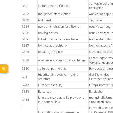
auf Vereinfachung
3231
culture of simplification
Denkweise
3232
margin for interpretation
Auslegungsspiel
3233
test panel
Test Panel
3234
new administration for citizens
neue Verwaltung f
3235
new legislation
neue Gesetzgebu
3236
EU administration of exellence
hochleistungsfäh
3237
technocratic restriction
technokratische A
3238
squaring the circle
Quadratur des Kr
Beharrungsvermö
3239
resistance to administrative change
Verwaltungsappar
3240
culture of partnership
Bewusstsein einer
tripartite joint decision-making
drei Säulen des
3241
structure
Mitentscheidungs
3242
Euro-compatibility
Europa-Kompatibil
3243
Eurocracy
Eurokratie
failure to incorporate EU provisions
mangelhafte Ums
3244
into national law
einzelstaatliches 
Interinstitutionel
Interinstitutional Agreement on
22. Dezember 19