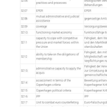
3206
önologischen Ver
practices and processes
Behandlungen
3207
EPER
EPER
mutual administrative and judicial
3208
gegenseitige Amts
assistance
3209
coverage
Versorgungsberei
3210
functioning market economy
funktionsfähige M
capacity to cope with competitive
Fähigkeit, dem W
3211
pressure and market forces within
und den Marktkräf
the Union
standzuhalten
Fähigkeit, den mit
ability to take on the obligations of
3212
Mitgliedschaft v
membership
Verpflichtungen
Fähigkeit der Ver
administrative capacity to apply the
3213
zur Umsetzung d
acquis
gemeinschaftlich
assessment in terms of the
Bewertung anhand
3214
Copenhagen criteria
Kopenhagener Krit
3215
Copenhagen political criteria
Kopenhagener Krit
3216
IPP
IPP
3217
Unit to combat euro counterfeiting
Euro-Fälschungs