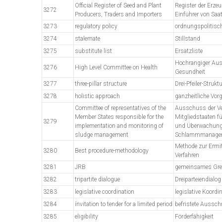
Official Register of Seed and Plant
Register der Erze
3272
Producers, Traders and Importers
Einführer von Saa
3273
regulatory policy
ordnungspolitis
3274
stalemate
Stillstand
3275
substitute list
Ersatzliste
Hochrangiger Au
3276
High Level Committee on Health
Gesundheit
3277
three-pillar structure
Drei-Pfeiler-Strukt
3278
holistic approach
ganzheitliche Vor
Committee of representatives of the
Ausschuss der Ver
Member States responsible for the
Mitgliedstaaten f
3279
implementation and monitoring of
und Überwachung
sludge management
Schlammmanage
Methode zur Ermit
3280
Best procedure-methodology
Verfahren
3281
JRB
gemeinsames Gr
3282
tripartite dialogue
Dreiparteiendialog
3283
legislative coordination
legislative Koordi
3284
ínvitation to tender for a limited period
befristete Aussch
3285
eligibility
Förderfähigkeit