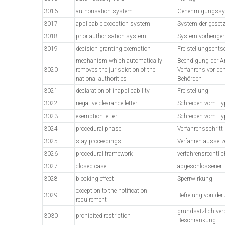
3016
authorisation system
Genehmigungssy
3017
applicable exception system
System der geset
3018
prior authorisation system
System vorherige
3019
decision granting exemption
Freistellungsent
mechanism which automatically
Beendigung der A
3020
removes the jurisdiction of the
Verfahrens vor de
national authorities
Behörden
3021
declaration of inapplicability
Freistellung
3022
negative clearance letter
Schreiben vom Typ
3023
exemption letter
Schreiben vom Typ
3024
procedural phase
Verfahrensschritt
3025
stay proceedings
Verfahren aussetz
3026
procedural framework
verfahrensrechtli
3027
closed case
abgeschlossener F
3028
blocking effect
Sperrwirkung
exception to the notification
3029
Befreiung von de
requirement
grundsätzlich ver
3030
prohibited restriction
Beschränkung