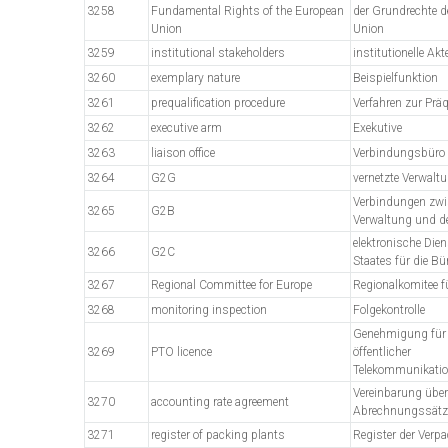
3258
Fundamental Rights of the European
der Grundrechte d
Union
Union
3259
institutional stakeholders
institutionelle Akt
3260
exemplary nature
Beispielfunktion
3261
prequalification procedure
Verfahren zur Präq
3262
executive arm
Exekutive
3263
liaison office
Verbindungsbüro
3264
G2G
vernetzte Verwalt
Verbindungen zwi
3265
G2B
Verwaltung und d
elektronische Die
3266
G2C
Staates für die Bü
3267
Regional Committee for Europe
Regionalkomitee f
3268
monitoring inspection
Folgekontrolle
Genehmigung für 
3269
PTO licence
öffentlicher
Telekommunikati
Vereinbarung über
3270
accounting rate agreement
Abrechnungssätz
3271
register of packing plants
Register der Verp