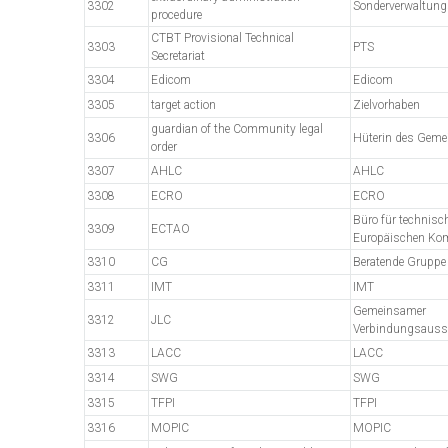
3302
Sonderverwaltung
procedure
CTBT Provisional Technical
3303
PTS
Secretariat
3304
Edicom
Edicom
3305
target action
Zielvorhaben
guardian of the Community legal
3306
Hüterin des Geme
order
3307
AHLC
AHLC
3308
ECRO
ECRO
Büro für technisch
3309
ECTAO
Europäischen Ko
3310
CG
Beratende Gruppe
3311
IMT
IMT
Gemeinsamer
3312
JLC
Verbindungsaus
3313
LACC
LACC
3314
SWG
SWG
3315
TFPI
TFPI
3316
MOPIC
MOPIC