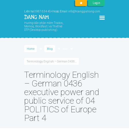
Login
Liên hệ
0987 634 454
hoặc Email
info@hoanggiatrang.com
Hướng dẫn phần mềm Trados,
Memoq, Wordfast | và Thiết kế
DTP (Desktop publishing).
Home
Blog
●●●
Terminology English – German 0436...
Terminology English
– German 0436
executive power and
public service of 04
POLITICS of Europe
Part 4