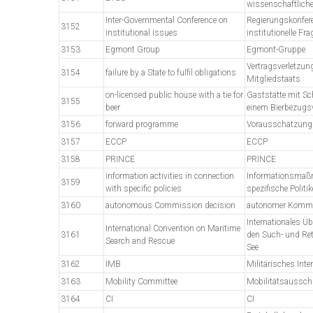
wissenschaftlich
Inter-Governmental Conference on
Regierungskonfer
3152
institutional issues
institutionelle Fra
3153
Egmont Group
Egmont-Gruppe
Vertragsverletzun
3154
failure by a State to fulfil obligations
Mitgliedstaats
on-licensed public house with a tie for
Gaststätte mit Sc
3155
beer
einem Bierbezugs
3156
forward programme
Vorausschätzun
3157
ECCP
ECCP
3158
PRINCE
PRINCE
information activities in connection
Informationsmaß
3159
with specific policies
spezifische Politi
3160
autonomous Commission decision
autonomer Komm
Internationales 
International Convention on Maritime
3161
den Such- und Re
Search and Rescue
See
3162
IMB
Militärisches In
3163
Mobility Committee
Mobilitätsaussc
3164
CI
CI