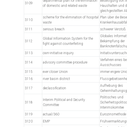
departmental plan for the elimination
Beseitigung von A
3109
of domestic and related waste
Haushalten und d
gleichgestellten A
scheme for the elimination of hospital
Plan über die Bes
3110
waste
Krankenhausabfäl
3111
serious breach
schwerer Verstoß
Globales Informat
Global Information System for the
3112
Bekämpfung der
fight against counterfeiting
Banknotenfälsch
3113
own-initiative inquiry
Initiativuntersuc
Verfahren eines b
3114
advisory committee procedure
Ausschusses
3115
ever closer Union
immer engere Uni
3116
river basin district
Flussgebietseinhe
Aufhebung des
3117
declassification
Geheimhaltungsg
Politisches und
Interim Political and Security
3118
Sicherheitspolitis
Committee
Interimskomitee
3119
actual/360
Eurozinsmethode 
3120
EMP
Frühvermarktung