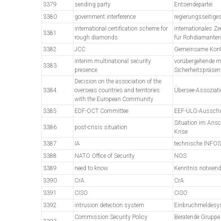
3379
sending party
Entsendepartei
3380
government interference
regierungsseitiges
international certification scheme for
internationales Ze
3381
rough diamonds
für Rohdiamanten
3382
JCC
Gemeinsame Kont
interim multinational security
vorübergehende mu
3383
presence
Sicherheitspräsen
Decision on the association of the
3384
overseas countries and territories
Übersee-Assoziat
with the European Community
3385
EDF-OCT Committee
EEF-ÜLG-Aussch
Situation im Ansc
3386
post-crisis situation
Krise
3387
IA
technische INFOS
3388
NATO Office of Security
NOS
3389
need to know
Kenntnis notwend
3390
CrA
CrA
3391
CISO
CISO
3392
intrusion detection system
Einbruchmeldesy
Commission Security Policy
Beratende Gruppe 