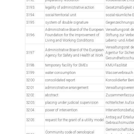
3193
legality of administrative action
Gesetzmäßigkeit 
3194
social-territorial unit
sozial-räumliche E
3195
system of double signature
Gegenzeichnung
Administrative Board of the European
Verwaltungsrat d
3196
Foundation for the Improvement of
Stiftung zur Verb
Living and Working Conditions
Lebens- und Arbe
Verwaltungsrat d
Administrative Board of the European
3197
Agentur für Siche
Agency for Safety and Health at Work
Gesundheitsschut
3198
temporary facility for SMEs
KMU-Fazilität
3199
water consumption
Wasserverbrauch
3200
consolidated report
Konsolidierter Ber
3201
administrative arrangement
Verwaltungsverei
3202
abstract
Zusammenfassu
3203
placing under judicial supervision
richterlicher Aufsi
3204
power of intervention
Interventionsbefu
Antrag auf Erteilu
3205
request for the grant of a utility model
Gebrauchsmuste
Gemeinschaftskod
Community code of oenological