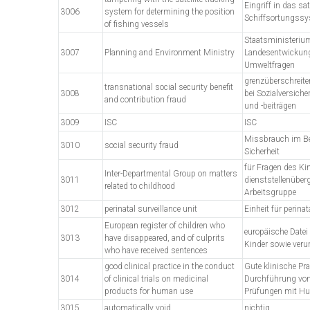
Eingriff in das sat
3006
system for determining the position
Schiffsortungss
of fishing vessels
Staatsministerium
3007
Planning and Environment Ministry
Landesentwickun
Umweltfragen
grenzüberschreit
transnational social security benefit
3008
bei Sozialversich
and contribution fraud
und -beiträgen
3009
ISC
ISC
Missbrauch im Ber
3010
social security fraud
Sicherheit
für Fragen des Ki
Inter-Departmental Group on matters
3011
dienststellenüberg
related to childhood
Arbeitsgruppe
3012
perinatal surveillance unit
Einheit für perin
European register of children who
europäische Datei
3013
have disappeared, and of culprits
Kinder sowie verur
who have received sentences
good clinical practice in the conduct
Gute klinische Pra
3014
of clinical trials on medicinal
Durchführung von
products for human use
Prüfungen mit Hu
3015
automatically void
nichtig