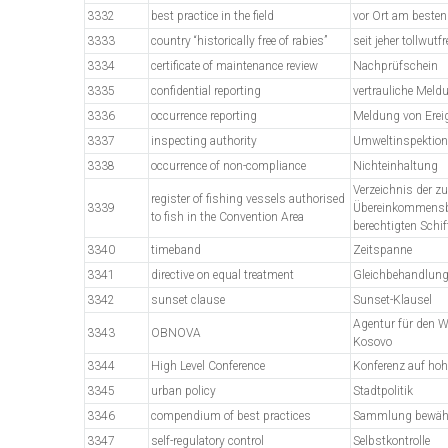
3332
best practice in the field
vor Ort am beste
3333
country “historically free of rabies”
seit jeher tollwutfr
3334
certificate of maintenance review
Nachprüfschein
3335
confidential reporting
vertrauliche Meld
3336
occurrence reporting
Meldung von Erei
3337
inspecting authority
Umweltinspektio
3338
occurrence of non-compliance
Nichteinhaltung
Verzeichnis der zu
register of fishing vessels authorised
3339
Übereinkommensb
to fish in the Convention Area
berechtigten Schif
3340
timeband
Zeitspanne
3341
directive on equal treatment
Gleichbehandlungs
3342
sunset clause
Sunset-Klausel
Agentur für den 
3343
OBNOVA
Kosovo
3344
High Level Conference
Konferenz auf hoh
3345
urban policy
Stadtpolitik
3346
compendium of best practices
Sammlung bewähr
3347
self-regulatory control
Selbstkontrolle