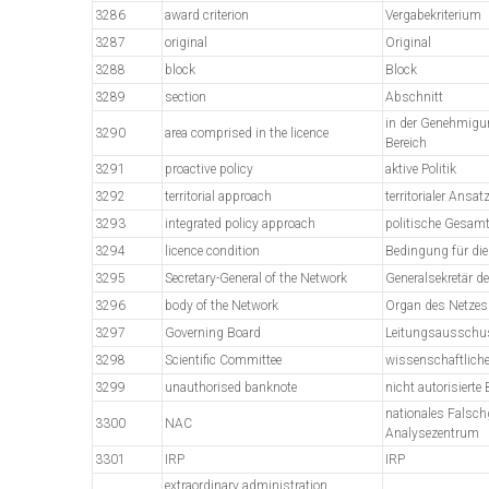
3286
award criterion
Vergabekriterium
3287
original
Original
3288
block
Block
3289
section
Abschnitt
in der Genehmigu
3290
area comprised in the licence
Bereich
3291
proactive policy
aktive Politik
3292
territorial approach
territorialer Ansat
3293
integrated policy approach
politische Gesamt
3294
licence condition
Bedingung für die
3295
Secretary-General of the Network
Generalsekretär d
3296
body of the Network
Organ des Netzes
3297
Governing Board
Leitungsausschu
3298
Scientific Committee
wissenschaftlich
3299
unauthorised banknote
nicht autorisierte
nationales Falsch
3300
NAC
Analysezentrum
3301
IRP
IRP
extraordinary administration